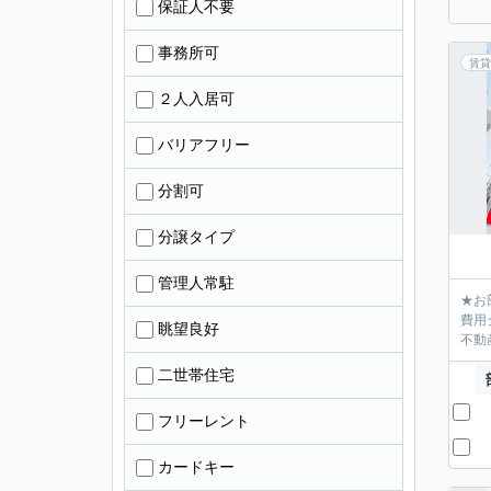
保証人不要
事務所可
賃貸
２人入居可
バリアフリー
分割可
分譲タイプ
管理人常駐
★お
費用
眺望良好
不動産
二世帯住宅
フリーレント
カードキー