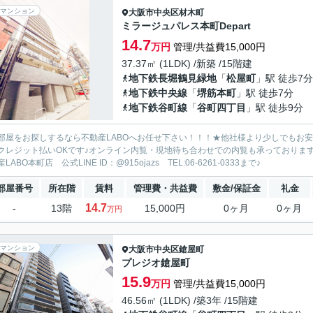
マンション
大阪市中央区
材木町
ミラージュパレス本町Depart
14.7
万円
管理/共益費15,000円
37.37㎡ (1LDK) /新築 /15階建
地下鉄長堀鶴見緑地
「
松屋町
」駅 徒歩7分
地下鉄中央線
「
堺筋本町
」駅 徒歩7分
地下鉄谷町線
「
谷町四丁目
」駅 徒歩9分
部屋をお探しするなら不動産LABOへお任せ下さい！！！★他社様より少しでもお
クレジット払いOKです♪オンライン内覧・現地待ち合わせでの内覧も承っておりま
LABO本町店 公式LINE ID：@915ojazs TEL:06-6261-0333まで♪
部屋番号
所在階
賃料
管理費・共益費
敷金/保証金
礼金
14.7
-
13階
15,000円
0ヶ月
0ヶ月
万円
マンション
大阪市中央区
鎗屋町
プレジオ鎗屋町
15.9
万円
管理/共益費15,000円
46.56㎡ (1LDK) /築3年 /15階建