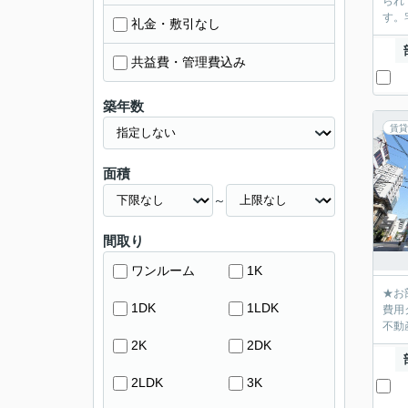
られ
す。
礼金・敷引なし
共益費・管理費込み
築年数
賃貸
面積
～
間取り
ワンルーム
1K
★お
1DK
1LDK
費用
不動産
2K
2DK
2LDK
3K