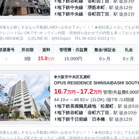
地下鉄谷町線
「
谷町四丁目
」駅 徒歩3分
地下鉄中央線
「
堺筋本町
」駅 徒歩12分
地下鉄中央線
「
谷町四丁目
」駅 徒歩1分
部屋をお探しするなら不動産LABOへお任せ下さい！！！★他社様より少しでもお
クレジット払いOKです♪オンライン内覧・現地待ち合わせでの内覧も承っておりま
LABO本町店 公式LINE ID：@915ojazs TEL:06-6261-0333まで♪
部屋番号
所在階
賃料
管理費・共益費
敷金/保証金
礼金
15.9
-
3階
15,000円
0ヶ月
0ヶ月
万円
マンション
大阪市中央区
瓦屋町
OPUS RESIDENCE SHINSAIBASHI SOUT
16.7
17.2
万円～
万円
管理/共益費8,000
44.10㎡～48.82㎡ (1LDK) /築7年 /14階建
地下鉄長堀鶴見緑地
「
松屋町
」駅 徒歩5分
地下鉄谷町線
「
谷町六丁目
」駅 徒歩10分
地下鉄千日前線
「
日本橋
」駅 徒歩12分
部屋をお探しするなら不動産LABOへお任せ下さい！！！★他社様より少しでもお
クレジット払いOKです♪オンライン内覧・現地待ち合わせでの内覧も承っておりま