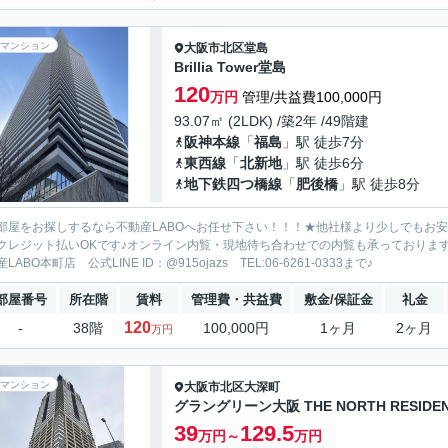
マンション
大阪市北区
堂島
Brillia Tower堂島
120
万円
管理/共益費100,000円
93.07㎡ (2LDK) /築2年 /49階建
阪神本線
「
福島
」駅 徒歩7分
東西線
「
北新地
」駅 徒歩6分
地下鉄四つ橋線
「
肥後橋
」駅 徒歩8分
部屋をお探しするなら不動産LABOへお任せ下さい！！！★他社様より少しでもお
クレジット払いOKです♪オンライン内覧・現地待ち合わせでの内覧も承っておりま
LABO本町店 公式LINE ID：@915ojazs TEL:06-6261-0333まで♪
部屋番号
所在階
賃料
管理費・共益費
敷金/保証金
礼金
120
-
38階
100,000円
1ヶ月
2ヶ月
万円
マンション
大阪市北区
大深町
グラングリーン大阪 THE NORTH RESIDE
39
129.5
万円～
万円