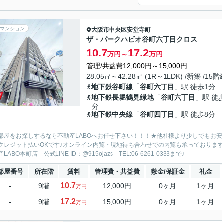
マンション
大阪市中央区
安堂寺町
ザ・パークハビオ谷町六丁目クロス
10.7
17.2
万円～
万円
管理/共益費12,000円～15,000円
28.05㎡～42.28㎡ (1R～1LDK) /新築 /15
地下鉄谷町線
「
谷町六丁目
」駅 徒歩1分
地下鉄長堀鶴見緑地
「
谷町六丁目
」駅 徒
分
地下鉄中央線
「
谷町四丁目
」駅 徒歩8分
部屋をお探しするなら不動産LABOへお任せ下さい！！！★他社様より少しでもお
クレジット払いOKです♪オンライン内覧・現地待ち合わせでの内覧も承っておりま
LABO本町店 公式LINE ID：@915ojazs TEL:06-6261-0333まで♪
部屋番号
所在階
賃料
管理費・共益費
敷金/保証金
礼金
10.7
-
9階
12,000円
0ヶ月
1ヶ月
万円
17.2
-
9階
15,000円
0ヶ月
1ヶ月
万円