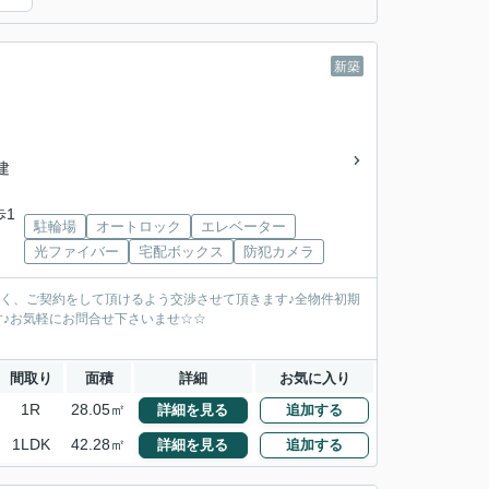
新築
階建
歩1
駐輪場
オートロック
エレベーター
光ファイバー
宅配ボックス
防犯カメラ
安く、ご契約をして頂けるよう交渉させて頂きます♪全物件初期
す♪お気軽にお問合せ下さいませ☆☆
間取り
面積
詳細
お気に入り
1R
28.05㎡
詳細を見る
追加する
1LDK
42.28㎡
詳細を見る
追加する