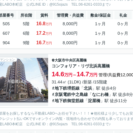
LABO本町店 公式LINE ID：@915ojazs TEL:06-6261-0333まで♪
部屋番号
所在階
賃料
管理費・共益費
敷金/保証金
礼金
16.8
505
5階
8,000円
1ヶ月
0ヶ月
万円
17.2
607
6階
8,000円
1ヶ月
0ヶ月
万円
16.7
904
9階
8,000円
1ヶ月
0ヶ月
万円
マンション
大阪市中央区
高麗橋
コンフォリア・リヴ北浜高麗橋
14.6
14.7
万円～
万円
管理/共益費12,00
31.44㎡ (1LDK) /新築 /15階建
地下鉄堺筋線
「
北浜
」駅 徒歩4分
京阪電鉄中之島線
「
なにわ橋
」駅 徒歩8分
地下鉄御堂筋線
「
淀屋橋
」駅 徒歩11分
部屋をお探しするなら不動産LABOへお任せ下さい！！！★他社様より少しでもお
クレジット払いOKです♪オンライン内覧・現地待ち合わせでの内覧も承っておりま
LABO本町店 公式LINE ID：@915ojazs TEL:06-6261-0333まで♪