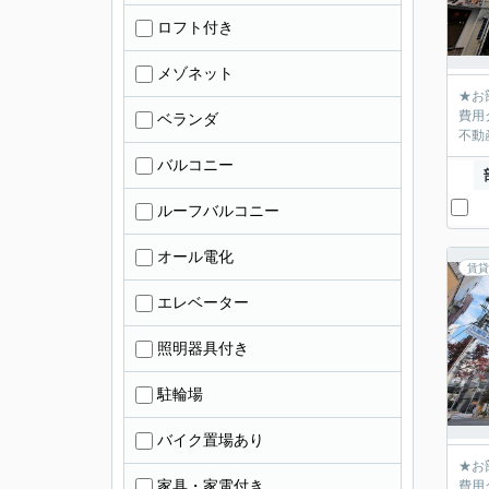
ロフト付き
メゾネット
★お
費用
ベランダ
不動産
バルコニー
ルーフバルコニー
オール電化
賃貸
エレベーター
照明器具付き
駐輪場
バイク置場あり
★お
家具・家電付き
費用