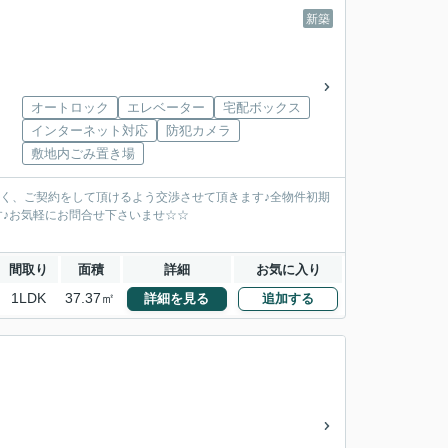
新築
オートロック
エレベーター
宅配ボックス
インターネット対応
防犯カメラ
敷地内ごみ置き場
安く、ご契約をして頂けるよう交渉させて頂きます♪全物件初期
す♪お気軽にお問合せ下さいませ☆☆
間取り
面積
詳細
お気に入り
1LDK
37.37㎡
詳細を見る
追加する