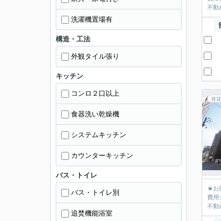
不動産
洗濯機置場有
構造・工法
外観タイル張り
キッチン
コンロ２口以上
賃貸
食器洗い乾燥機
システムキッチン
カウンターキッチン
バス・トイレ
★お
バス・トイレ別
費用
不動産
追焚機能浴室