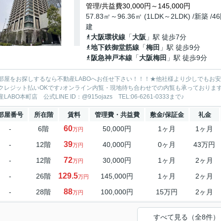
管理/共益費30,000円～145,000円
57.83㎡～96.36㎡ (1LDK～2LDK) /新築 /4
建
大阪環状線
「
大阪
」駅 徒歩7分
地下鉄御堂筋線
「
梅田
」駅 徒歩9分
阪急神戸本線
「
大阪梅田
」駅 徒歩9分
部屋をお探しするなら不動産LABOへお任せ下さい！！！★他社様より少しでもお
クレジット払いOKです♪オンライン内覧・現地待ち合わせでの内覧も承っておりま
LABO本町店 公式LINE ID：@915ojazs TEL:06-6261-0333まで♪
部屋番号
所在階
賃料
管理費・共益費
敷金/保証金
礼金
60
-
6階
50,000円
1ヶ月
1ヶ月
万円
39
-
12階
40,000円
0ヶ月
43万円
万円
72
-
12階
30,000円
1ヶ月
2ヶ月
万円
129.5
-
26階
145,000円
1ヶ月
2ヶ月
万円
88
-
28階
100,000円
15万円
2ヶ月
万円
すべて見る（全8件）