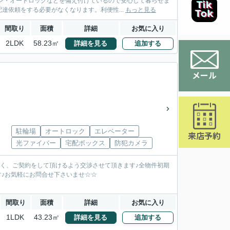
ン・オートロックなどを備え付けているので安心して暮らせま
達依頼をする必要がなくなります。利便性...
もっと見る
間取り
面積
詳細
お気に入り
2LDK
58.23㎡
詳細を見る
追加する
メール
駐輪場
オートロック
エレベーター
来店予約
光ファイバー
宅配ボックス
防犯カメラ
安く、ご契約をして頂けるよう交渉させて頂きます♪全物件初期
す♪お気軽にお問合せ下さいませ☆☆
間取り
面積
詳細
お気に入り
1LDK
43.23㎡
詳細を見る
追加する