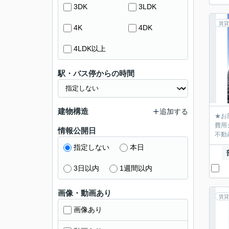
3DK
3LDK
賃貸
4K
4DK
4LDK以上
駅・バス停からの時間
建物構造
追加する
★お
費用
情報公開日
不動産
指定しない
本日
3日以内
1週間以内
画像・動画あり
賃貸
画像あり