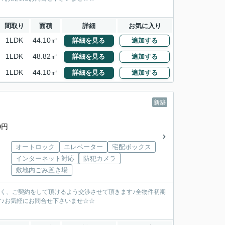
間取り
面積
詳細
お気に入り
1LDK
44.10㎡
詳細を見る
追加する
1LDK
48.82㎡
詳細を見る
追加する
1LDK
44.10㎡
詳細を見る
追加する
新築
0円
オートロック
エレベーター
宅配ボックス
インターネット対応
防犯カメラ
敷地内ごみ置き場
安く、ご契約をして頂けるよう交渉させて頂きます♪全物件初期
す♪お気軽にお問合せ下さいませ☆☆