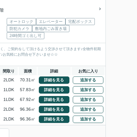
6階
オートロック
エレベーター
宅配ボックス
防犯カメラ
敷地内ごみ置き場
24時間ゴミ出し可
安く、ご契約をして頂けるよう交渉させて頂きます♪全物件初期
す♪お気軽にお問合せ下さいませ☆☆
間取り
面積
詳細
お気に入り
2LDK
70.31㎡
詳細を見る
追加する
1LDK
57.83㎡
詳細を見る
追加する
1LDK
67.92㎡
詳細を見る
追加する
2LDK
96.36㎡
詳細を見る
追加する
2LDK
96.36㎡
詳細を見る
追加する