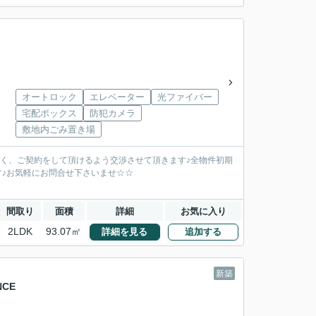
オートロック
エレベーター
光ファイバー
宅配ボックス
防犯カメラ
敷地内ごみ置き場
安く、ご契約をして頂けるよう交渉させて頂きます♪全物件初期
す♪お気軽にお問合せ下さいませ☆☆
間取り
面積
詳細
お気に入り
2LDK
93.07㎡
詳細を見る
追加する
新築
NCE