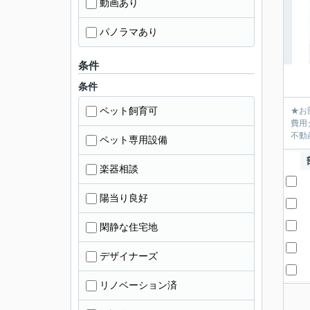
動画あり
パノラマあり
条件
条件
ペット飼育可
★お
費用
不動産
ペット専用設備
楽器相談
陽当り良好
閑静な住宅地
デザイナーズ
リノベーション済