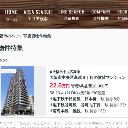
店舗
会社概要
沿線検索
エリア検索
ホーム
大阪市のペット可賃貸物件特集
物件特集
32
件
マンション
大阪市中央区
高津
大阪市中央区高津３丁目の賃貸マンション
22.5
万円
管理/共益費10,000円
58.23㎡ (2LDK) /築5年 /30階建
地下鉄千日前線
「
日本橋
」駅 徒歩8分
地下鉄谷町線
「
谷町九丁目
」駅 徒歩12分
南海本線
「
難波
」駅 徒歩12分
エリアタワーなんば」のここがイチオシ。こだわりポイント満載のシエリアタワー