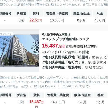
ているので、衣類や日用品の収納に重宝します。セキュリティ面は、TVインターホ
宅配ボックスは時間を問わず荷物を受け取ることができるので、自宅に不在でも再配
部屋番号
所在階
賃料
管理費・共益費
敷金/保証金
礼金
22.5
-
6階
10,000円
0ヶ月
45万円
万円
マンション
大阪市中央区
南船場
エステムプラザ南船場レジスタ
15.487
万円
管理/共益費14,130円
43.23㎡ (1LDK) /築3年 /15階建
地下鉄長堀鶴見緑地
「
松屋町
」駅 徒歩3分
地下鉄谷町線
「
谷町六丁目
」駅 徒歩10分
地下鉄中央線
「
堺筋本町
」駅 徒歩12分
部屋をお探しするなら不動産LABOへお任せ下さい！！！★他社様より少しでもお
クレジット払いOKです♪オンライン内覧・現地待ち合わせでの内覧も承っておりま
LABO本町店 公式LINE ID：@915ojazs TEL:06-6261-0333まで♪
部屋番号
所在階
賃料
管理費・共益費
敷金/保証金
礼金
15.487
-
6階
14,130円
1ヶ月
1ヶ月
万
円