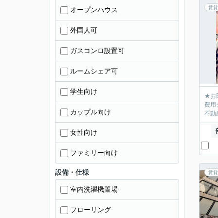
賃貸
オープンハウス
外国人可
ガスコンロ設置可
ルームシェア可
学生向け
★お
費用
カップル向け
不動産
女性向け
ファミリー向け
設備・仕様
賃貸
室内洗濯機置場
フローリング