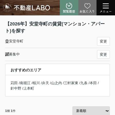
閲覧履歴
お気に入り
メニュー
【2026年】安堂寺町の賃貸(マンション・アパー
ト)を探す
安堂寺町
変更
募集中
変更
おすすめのエリア
苅田
/
南堀江
/
桜川
/
弁天
/
山之内
/
三軒家東
/
九条
/
本田
/
針中野
/
上本町
1
棟
1
件