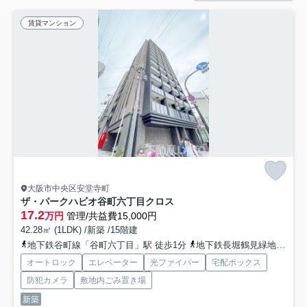
賃貸マンション
大阪市中央区安堂寺町
ザ・パークハビオ谷町六丁目クロス
17.2
万円
管理/共益費15,000円
42.28㎡ (1LDK) /新築 /15階建
地下鉄谷町線「谷町六丁目」駅 徒歩1分
地下鉄長堀鶴見緑地「谷町六丁目」駅 徒歩1分
オートロック
エレベーター
光ファイバー
宅配ボックス
防犯カメラ
敷地内ごみ置き場
新築