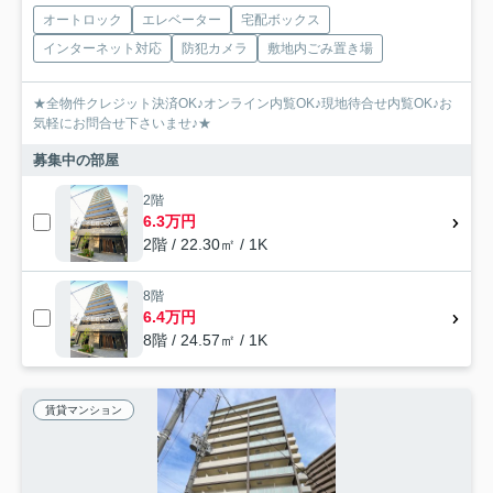
オートロック
エレベーター
宅配ボックス
インターネット対応
防犯カメラ
敷地内ごみ置き場
★全物件クレジット決済OK♪オンライン内覧OK♪現地待合せ内覧OK♪お
気軽にお問合せ下さいませ♪★
募集中の部屋
2階
6.3万円
2階 / 22.30㎡ / 1K
8階
6.4万円
8階 / 24.57㎡ / 1K
賃貸マンション