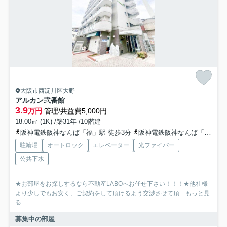
大阪市西淀川区大野
アルカン弐番館
3.9
万円
管理/共益費5,000円
18.00㎡ (1K) /築31年 /10階建
阪神電鉄阪神なんば「福」駅 徒歩3分
阪神電鉄阪神なんば「出来島」駅 徒歩9分
駐輪場
オートロック
エレベーター
光ファイバー
公共下水
★お部屋をお探しするなら不動産LABOへお任せ下さい！！！★他社様
より少しでもお安く、ご契約をして頂けるよう交渉させて頂...
もっと見
る
募集中の部屋