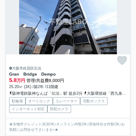
大阪市此花区伝法
Gran Bridge Dempo
5.8
万円
管理/共益費8,000円
25.20㎡ (1K) /築2年 /11階建
阪神電鉄阪神なんば「伝法」駅 徒歩2分
大阪環状線「西九条」駅 徒歩21分
駐輪場
オートロック
エレベーター
宅配ボックス
インターネット対応
防犯カメラ
★全物件クレジット決済OK♪オンライン内覧OK♪現地待合せ内覧OK♪お
気軽にお問合せ下さいませ♪★