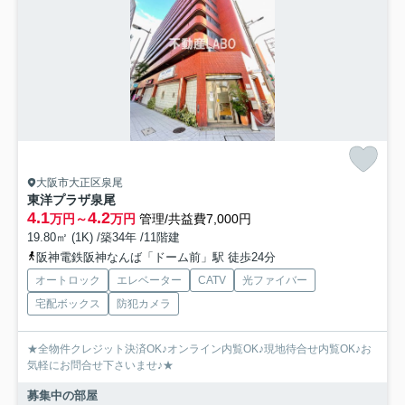
大阪市大正区泉尾
東洋プラザ泉尾
4.1
4.2
万円～
万円
管理/共益費7,000円
19.80㎡ (1K) /築34年 /11階建
阪神電鉄阪神なんば「ドーム前」駅 徒歩24分
オートロック
エレベーター
CATV
光ファイバー
宅配ボックス
防犯カメラ
★全物件クレジット決済OK♪オンライン内覧OK♪現地待合せ内覧OK♪お
気軽にお問合せ下さいませ♪★
募集中の部屋