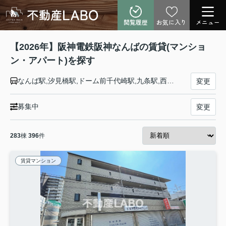
閲覧履歴
お気に入り
メニュー
【2026年】阪神電鉄阪神なんばの賃貸(マンショ
ン・アパート)を探す
なんば駅,汐見橋駅,ドーム前千代崎駅,九条駅,西九条駅,千鳥橋駅,伝法駅,福駅,出来島駅,大物駅,尼崎駅
変更
募集中
変更
283
棟
396
件
賃貸マンション