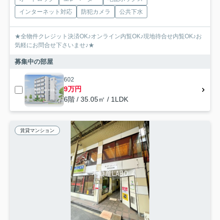
インターネット対応
防犯カメラ
公共下水
★全物件クレジット決済OK♪オンライン内覧OK♪現地待合せ内覧OK♪お
気軽にお問合せ下さいませ♪★
募集中の部屋
602
9万円
6階 / 35.05㎡ / 1LDK
賃貸マンション