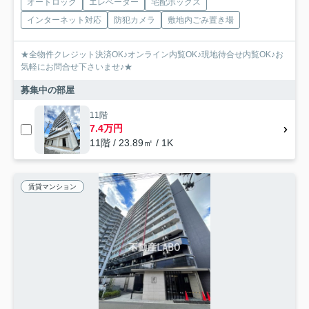
オートロック
エレベーター
宅配ボックス
インターネット対応
防犯カメラ
敷地内ごみ置き場
★全物件クレジット決済OK♪オンライン内覧OK♪現地待合せ内覧OK♪お
気軽にお問合せ下さいませ♪★
募集中の部屋
11階
7.4万円
11階 / 23.89㎡ / 1K
賃貸マンション