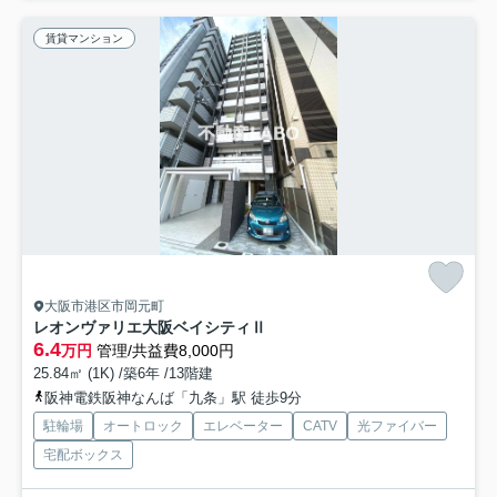
賃貸マンション
大阪市港区市岡元町
レオンヴァリエ大阪ベイシティⅡ
6.4
万円
管理/共益費8,000円
25.84㎡ (1K) /築6年 /13階建
阪神電鉄阪神なんば「九条」駅 徒歩9分
駐輪場
オートロック
エレベーター
CATV
光ファイバー
宅配ボックス