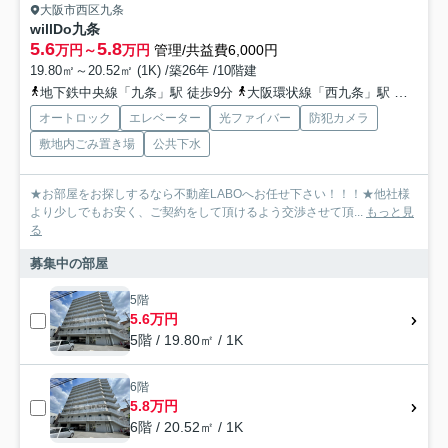
大阪市西区九条
willDo九条
5.6
5.8
万円～
万円
管理/共益費6,000円
19.80㎡～20.52㎡ (1K) /築26年 /10階建
地下鉄中央線「九条」駅 徒歩9分
大阪環状線「西九条」駅 徒歩9分
オートロック
エレベーター
光ファイバー
防犯カメラ
敷地内ごみ置き場
公共下水
★お部屋をお探しするなら不動産LABOへお任せ下さい！！！★他社様
より少しでもお安く、ご契約をして頂けるよう交渉させて頂...
もっと見
る
募集中の部屋
5階
5.6万円
5階 / 19.80㎡ / 1K
6階
5.8万円
6階 / 20.52㎡ / 1K