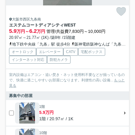
大阪市西区九条南
エステムコートディアシティWEST
5.9
6.2
万円～
万円
管理/共益費7,830円～10,000円
20.97㎡～21.77㎡ (1K) /築8年 /15階建
地下鉄中央線「九条」駅 徒歩4分
阪神電鉄阪神なんば「九条」駅 徒歩4分
オートロック
エレベーター
CATV
宅配ボックス
インターネット対応
防犯カメラ
室内設備はエアコン・追い焚き・ネット使用料不要などが揃っているの
で、快適に過ごしやすいお部屋になります。利便性の高い設備...
もっと
見る
募集中の部屋
1階
5.9万円
1階 / 20.97㎡ / 1K
10階