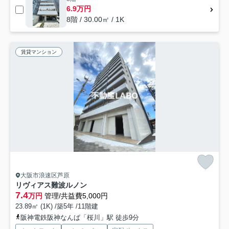
6.9万円
8階 / 30.00㎡ / 1K
賃貸マンション
大阪市浪速区芦原
リヴィアス難波ルノン
7.4
万円
管理/共益費5,000円
23.89㎡ (1K) /築5年 /11階建
阪神電鉄阪神なんば「桜川」駅 徒歩9分