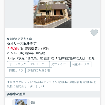
大阪市西区九条南
セオリー大阪ルチア
7.4
万円
管理/共益費5,990円
25.50㎡ (1K) /築4年 /10階建
大阪環状線「西九条」駅 徒歩8分
阪神電鉄阪神なんば「西九条」駅 徒歩8分
オートロック
エレベーター
光ファイバー
宅配ボックス
防犯カメラ
敷地内ごみ置き場
★全物件クレジット決済OK♪オンライン内覧OK♪現地待合せ内覧OK♪お
気軽にお問合せ下さいませ♪★
募集中の部屋
5階