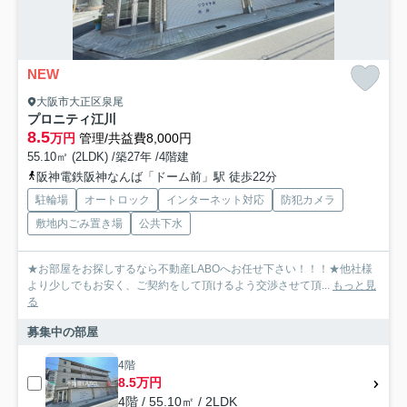
NEW
大阪市大正区泉尾
プロニティ江川
8.5
万円
管理/共益費8,000円
55.10㎡ (2LDK) /築27年 /4階建
阪神電鉄阪神なんば「ドーム前」駅 徒歩22分
駐輪場
オートロック
インターネット対応
防犯カメラ
敷地内ごみ置き場
公共下水
★お部屋をお探しするなら不動産LABOへお任せ下さい！！！★他社様
より少しでもお安く、ご契約をして頂けるよう交渉させて頂...
もっと見
る
募集中の部屋
4階
8.5万円
4階 / 55.10㎡ / 2LDK