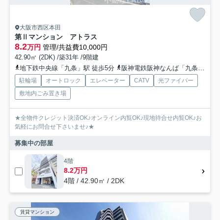
大阪市西区本田
第Ⅱマンション アトラス
8.2
万円
管理/共益費10,000円
42.90㎡ (2DK) /築31年 /9階建
地下鉄中央線「九条」駅 徒歩5分
阪神電鉄阪神なんば「九条」駅 徒歩8分
駐輪場
オートロック
エレベーター
CATV
光ファイバー
敷地内ごみ置き場
★全物件クレジット決済OK♪オンライン内覧OK♪現地待合せ内覧OK♪お
気軽にお問合せ下さいませ♪★
募集中の部屋
4階
8.2万円
4階 / 42.90㎡ / 2DK
賃貸マンション