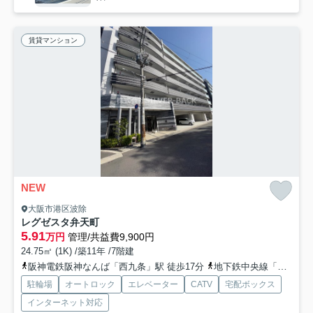
賃貸マンション
NEW
大阪市港区波除
レグゼスタ弁天町
5.91
万円
管理/共益費9,900円
24.75㎡ (1K) /築11年 /7階建
阪神電鉄阪神なんば「西九条」駅 徒歩17分
地下鉄中央線「九条」駅 徒歩18分
駐輪場
オートロック
エレベーター
CATV
宅配ボックス
インターネット対応