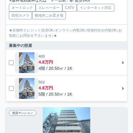
阪神電鉄阪神なんば「ドーム前」駅 徒歩14分
オートロック
エレベーター
CATV
インターネット対応
防犯カメラ
敷地内ごみ置き場
★全物件クレジット決済OK♪オンライン内覧OK♪現地待合せ内覧OK♪お
気軽にお問合せ下さいませ♪★
募集中の部屋
403
4.8万円
4階 / 20.50㎡ / 1K
502
4.8万円
5階 / 20.50㎡ / 1K
賃貸マンション