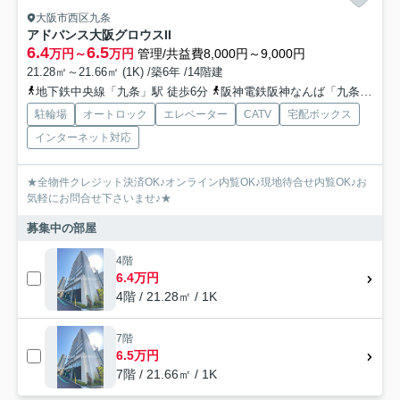
大阪市西区九条
アドバンス大阪グロウスII
6.4
6.5
万円～
万円
管理/共益費8,000円～9,000円
21.28㎡～21.66㎡ (1K) /築6年 /14階建
地下鉄中央線「九条」駅 徒歩6分
阪神電鉄阪神なんば「九条」駅 徒歩6分
駐輪場
オートロック
エレベーター
CATV
宅配ボックス
インターネット対応
★全物件クレジット決済OK♪オンライン内覧OK♪現地待合せ内覧OK♪お
気軽にお問合せ下さいませ♪★
募集中の部屋
4階
6.4万円
4階 / 21.28㎡ / 1K
7階
6.5万円
7階 / 21.66㎡ / 1K