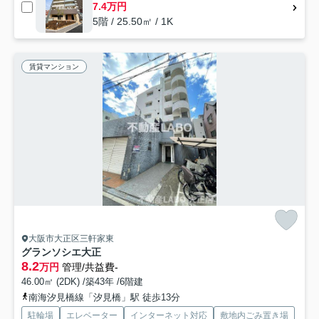
7.4万円
5階 / 25.50㎡ / 1K
賃貸マンション
大阪市大正区三軒家東
グランソシエ大正
8.2
万円
管理/共益費-
46.00㎡ (2DK) /築43年 /6階建
南海汐見橋線「汐見橋」駅 徒歩13分
駐輪場
エレベーター
インターネット対応
敷地内ごみ置き場