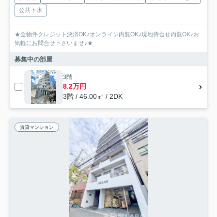
公共下水
★全物件クレジット決済OK♪オンライン内覧OK♪現地待合せ内覧OK♪お
気軽にお問合せ下さいませ♪★
募集中の部屋
3階
8.2万円
3階 / 46.00㎡ / 2DK
賃貸マンション