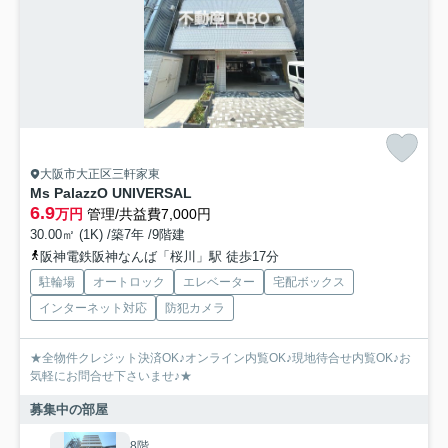
大阪市大正区三軒家東
Ms PalazzO UNIVERSAL
6.9
万円
管理/共益費7,000円
30.00㎡ (1K) /築7年 /9階建
阪神電鉄阪神なんば「桜川」駅 徒歩17分
駐輪場
オートロック
エレベーター
宅配ボックス
インターネット対応
防犯カメラ
★全物件クレジット決済OK♪オンライン内覧OK♪現地待合せ内覧OK♪お
気軽にお問合せ下さいませ♪★
募集中の部屋
8階