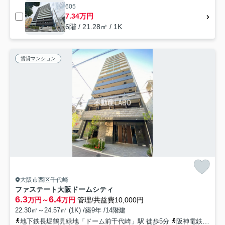
605
7.34万円
6階 / 21.28㎡ / 1K
賃貸マンション
大阪市西区千代崎
ファステート大阪ドームシティ
6.3
6.4
万円～
万円
管理/共益費10,000円
22.30㎡～24.57㎡ (1K) /築9年 /14階建
地下鉄長堀鶴見緑地「ドーム前千代崎」駅 徒歩5分
阪神電鉄阪神なんば「九条」駅 徒歩6分