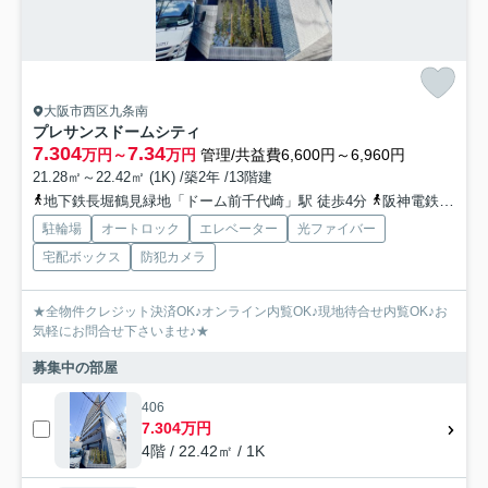
大阪市西区九条南
プレサンスドームシティ
7.304
7.34
万円～
万円
管理/共益費6,600円～6,960円
21.28㎡～22.42㎡ (1K) /築2年 /13階建
地下鉄長堀鶴見緑地「ドーム前千代崎」駅 徒歩4分
阪神電鉄阪神なんば「ドーム前」駅 徒歩2分
駐輪場
オートロック
エレベーター
光ファイバー
宅配ボックス
防犯カメラ
★全物件クレジット決済OK♪オンライン内覧OK♪現地待合せ内覧OK♪お
気軽にお問合せ下さいませ♪★
募集中の部屋
406
7.304万円
4階 / 22.42㎡ / 1K