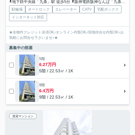
地下鉄中央線「九条」駅 徒歩5分
阪神電鉄阪神なんば「九条」駅 徒歩5分
駐輪場
オートロック
エレベーター
CATV
宅配ボックス
インターネット対応
★全物件クレジット決済OK♪オンライン内覧OK♪現地待合せ内覧OK♪お
気軽にお問合せ下さいませ♪★
募集中の部屋
5階
6.27万円
5階 / 22.53㎡ / 1K
9階
6.4万円
9階 / 22.53㎡ / 1K
賃貸マンション