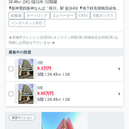
24.49㎡ (1K) /築11年 /12階建
阪神電鉄阪神なんば「桜川」駅 徒歩4分
地下鉄長堀鶴見緑地「ドーム前千代崎」駅 徒歩10分
駐輪場
オートロック
エレベーター
CATV
宅配ボックス
インターネット対応
★全物件クレジット決済OK♪オンライン内覧OK♪現地待合せ内覧OK♪お
気軽にお問合せ下さいませ♪★
募集中の部屋
3階
6.3万円
3階 / 24.49㎡ / 1K
6階
6.55万円
6階 / 24.49㎡ / 1K
賃貸マンション