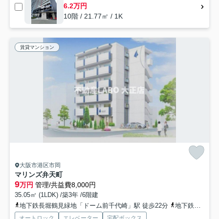
6.2万円
10階 / 21.77㎡ / 1K
賃貸マンション
大阪市港区市岡
マリンズ弁天町
9
万円
管理/共益費8,000円
35.05㎡ (1LDK) /築3年 /6階建
地下鉄長堀鶴見緑地「ドーム前千代崎」駅 徒歩22分
地下鉄中央線「九条」駅 徒歩27分
オートロック
エレベーター
宅配ボックス