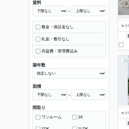
賃料
～
★全
敷金・保証金なし
礼金・敷引なし
共益費・管理費込み
賃貸
築年数
面積
～
間取り
★全
ワンルーム
1K
1DK
1LDK