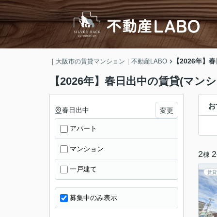
【2026年】
｜大阪市の賃貸マンション｜不動産LABO
【2026年】春日出中の賃貸(マン
お
春日出中
変更
アパート
マンション
2
2
棟
一戸建て
賃貸
募集中のみ表示