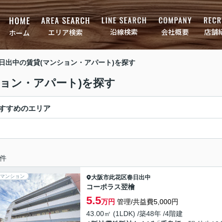
店舗
会社概要
沿線検索
エリア検索
ホーム
春日出中の賃貸(マンション・アパート)を探す
ション・アパート)を探す
すすめのエリア
件
マンション
大阪市此花区
春日出中
コーポラス翌檜
5.5
万円
管理/共益費5,000円
43.00㎡ (1LDK) /築48年 /4階建