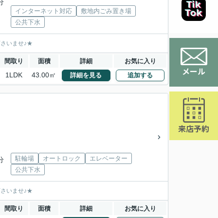
分
インターネット対応
敷地内ごみ置き場
公共下水
下さいませ♪★
間取り
面積
詳細
お気に入り
メール
1LDK
43.00㎡
詳細を見る
追加する
来店予約
駐輪場
オートロック
エレベーター
分
公共下水
下さいませ♪★
間取り
面積
詳細
お気に入り