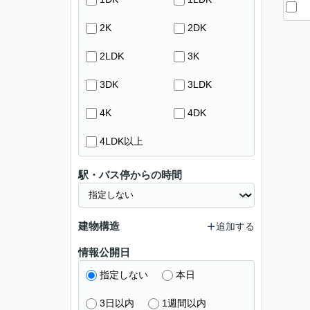
2K
2DK
2LDK
3K
3DK
3LDK
4K
4DK
4LDK以上
駅・バス停からの時間
建物構造
追加する
情報公開日
指定しない
本日
3日以内
1週間以内