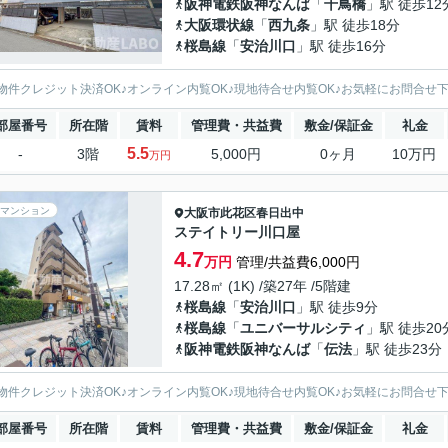
阪神電鉄阪神なんば
「
千鳥橋
」駅 徒歩12
大阪環状線
「
西九条
」駅 徒歩18分
桜島線
「
安治川口
」駅 徒歩16分
物件クレジット決済OK♪オンライン内覧OK♪現地待合せ内覧OK♪お気軽にお問合せ
部屋番号
所在階
賃料
管理費・共益費
敷金/保証金
礼金
5.5
-
3階
5,000円
0ヶ月
10万円
万円
マンション
大阪市此花区
春日出中
ステイトリー川口屋
4.7
万円
管理/共益費6,000円
17.28㎡ (1K) /築27年 /5階建
桜島線
「
安治川口
」駅 徒歩9分
桜島線
「
ユニバーサルシティ
」駅 徒歩20
阪神電鉄阪神なんば
「
伝法
」駅 徒歩23分
物件クレジット決済OK♪オンライン内覧OK♪現地待合せ内覧OK♪お気軽にお問合せ
部屋番号
所在階
賃料
管理費・共益費
敷金/保証金
礼金