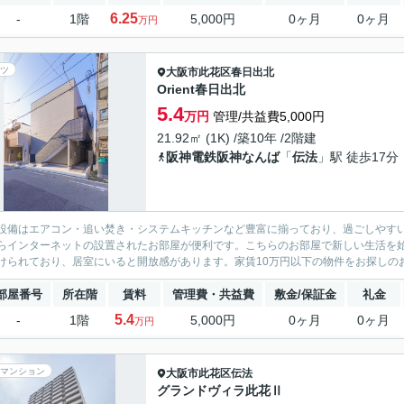
6.25
-
1階
5,000円
0ヶ月
0ヶ月
万円
ツ
大阪市此花区
春日出北
Orient春日出北
5.4
万円
管理/共益費5,000円
21.92㎡ (1K) /築10年 /2階建
阪神電鉄阪神なんば
「
伝法
」駅 徒歩17分
設備はエアコン・追い焚き・システムキッチンなど豊富に揃っており、過ごしやす
らインターネットの設置されたお部屋が便利です。こちらのお部屋で新しい生活を
けられており、居室にいると開放感があります。家賃10万円以下の物件をお探しのお
部屋番号
所在階
賃料
管理費・共益費
敷金/保証金
礼金
5.4
-
1階
5,000円
0ヶ月
0ヶ月
万円
マンション
大阪市此花区
伝法
グランドヴィラ此花Ⅱ