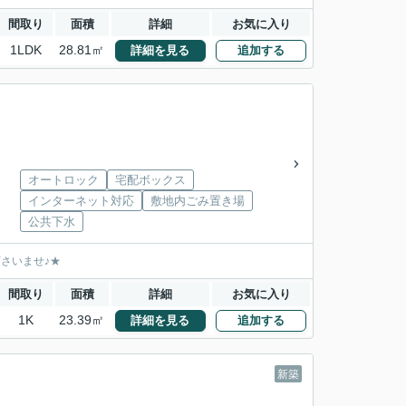
間取り
面積
詳細
お気に入り
1LDK
28.81㎡
詳細を見る
追加する
オートロック
宅配ボックス
インターネット対応
敷地内ごみ置き場
公共下水
下さいませ♪★
間取り
面積
詳細
お気に入り
1K
23.39㎡
詳細を見る
追加する
新築