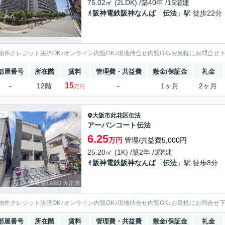
75.02㎡ (2LDK) /築40年 /15階建
阪神電鉄阪神なんば
「
伝法
」駅 徒歩22分
物件クレジット決済OK♪オンライン内覧OK♪現地待合せ内覧OK♪お気軽にお問合せ
部屋番号
所在階
賃料
管理費・共益費
敷金/保証金
礼金
15
-
12階
-
1ヶ月
2ヶ月
万円
ツ
大阪市此花区
伝法
アーバンコート伝法
6.25
万円
管理/共益費5,000円
25.20㎡ (1K) /築2年 /3階建
阪神電鉄阪神なんば
「
伝法
」駅 徒歩8分
物件クレジット決済OK♪オンライン内覧OK♪現地待合せ内覧OK♪お気軽にお問合せ
部屋番号
所在階
賃料
管理費・共益費
敷金/保証金
礼金