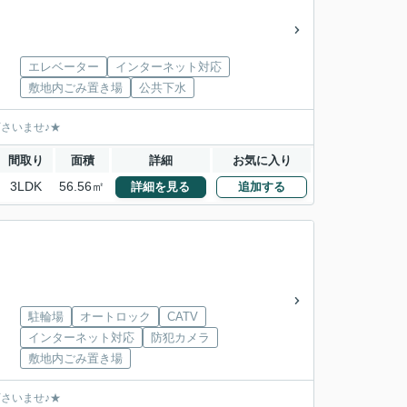
エレベーター
インターネット対応
敷地内ごみ置き場
公共下水
下さいませ♪★
間取り
面積
詳細
お気に入り
3LDK
56.56㎡
詳細を見る
追加する
駐輪場
オートロック
CATV
インターネット対応
防犯カメラ
敷地内ごみ置き場
下さいませ♪★