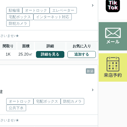
駐輪場
オートロック
エレベーター
宅配ボックス
インターネット対応
防犯カメラ
下さいませ♪★
メール
間取り
面積
詳細
お気に入り
1K
25.20㎡
詳細を見る
追加する
新築
来店予約
階建
オートロック
宅配ボックス
防犯カメラ
公共下水
下さいませ♪★