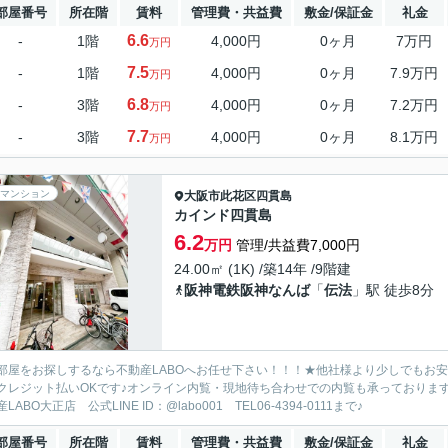
部屋番号
所在階
賃料
管理費・共益費
敷金/保証金
礼金
6.6
-
1階
4,000円
0ヶ月
7万円
万円
7.5
-
1階
4,000円
0ヶ月
7.9万円
万円
6.8
-
3階
4,000円
0ヶ月
7.2万円
万円
7.7
-
3階
4,000円
0ヶ月
8.1万円
万円
マンション
大阪市此花区
四貫島
カインド四貫島
6.2
万円
管理/共益費7,000円
24.00㎡ (1K) /築14年 /9階建
阪神電鉄阪神なんば
「
伝法
」駅 徒歩8分
部屋をお探しするなら不動産LABOへお任せ下さい！！！★他社様より少しでもお
クレジット払いOKです♪オンライン内覧・現地待ち合わせでの内覧も承っておりま
LABO大正店 公式LINE ID：@labo001 TEL06-4394-0111まで♪
部屋番号
所在階
賃料
管理費・共益費
敷金/保証金
礼金