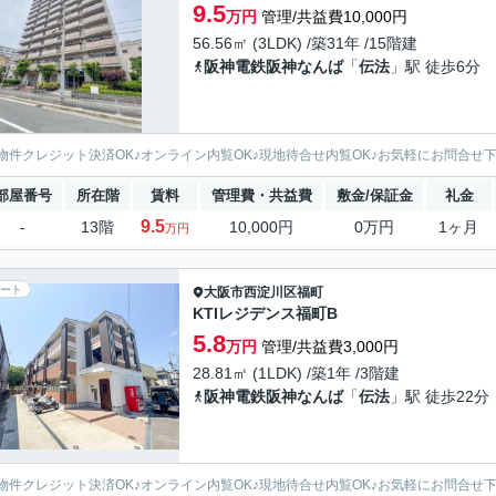
9.5
万円
管理/共益費10,000円
56.56㎡ (3LDK) /築31年 /15階建
阪神電鉄阪神なんば
「
伝法
」駅 徒歩6分
物件クレジット決済OK♪オンライン内覧OK♪現地待合せ内覧OK♪お気軽にお問合せ
部屋番号
所在階
賃料
管理費・共益費
敷金/保証金
礼金
9.5
-
13階
10,000円
0万円
1ヶ月
万円
ート
大阪市西淀川区
福町
KTIレジデンス福町B
5.8
万円
管理/共益費3,000円
28.81㎡ (1LDK) /築1年 /3階建
阪神電鉄阪神なんば
「
伝法
」駅 徒歩22分
物件クレジット決済OK♪オンライン内覧OK♪現地待合せ内覧OK♪お気軽にお問合せ