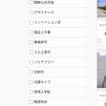
閑静な住宅地
デザイナーズ
リノベーション済
★全
保証人不要
事務所可
２人入居可
ハイ
バリアフリー
分割可
分譲タイプ
管理人常駐
★全
眺望良好