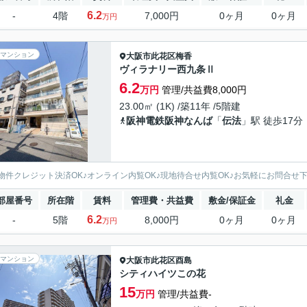
6.2
-
4階
7,000円
0ヶ月
0ヶ月
万円
マンション
大阪市此花区
梅香
ヴィラナリー西九条Ⅱ
6.2
万円
管理/共益費8,000円
23.00㎡ (1K) /築11年 /5階建
阪神電鉄阪神なんば
「
伝法
」駅 徒歩17分
物件クレジット決済OK♪オンライン内覧OK♪現地待合せ内覧OK♪お気軽にお問合せ
部屋番号
所在階
賃料
管理費・共益費
敷金/保証金
礼金
6.2
-
5階
8,000円
0ヶ月
0ヶ月
万円
マンション
大阪市此花区
酉島
シティハイツこの花
15
万円
管理/共益費-