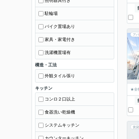
照明器具付き
駐輪場
バイク置場あり
アパ
家具・家電付き
洗濯機置場有
構造・工法
外観タイル張り
キッチン
★全
コンロ２口以上
食器洗い乾燥機
システムキッチン
賃貸
カウンターキッチン