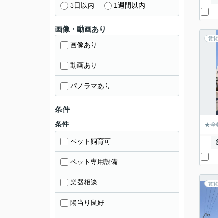
3日以内
1週間以内
画像・動画あり
賃貸
画像あり
動画あり
パノラマあり
条件
条件
★全
ペット飼育可
ペット専用設備
楽器相談
賃貸
陽当り良好