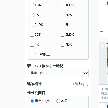
1DK
1LDK
2K
2DK
2LDK
3K
3DK
3LDK
4K
4DK
賃貸
4LDK以上
駅・バス停からの時間
建物構造
追加する
★お
情報公開日
費用
不動産
指定しない
本日