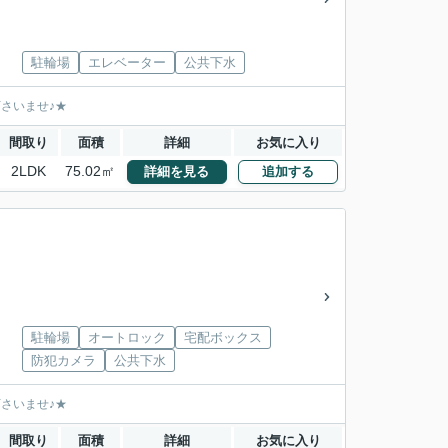
駐輪場
エレベーター
公共下水
下さいませ♪★
間取り
面積
詳細
お気に入り
2LDK
75.02㎡
詳細を見る
追加する
駐輪場
オートロック
宅配ボックス
防犯カメラ
公共下水
下さいませ♪★
間取り
面積
詳細
お気に入り