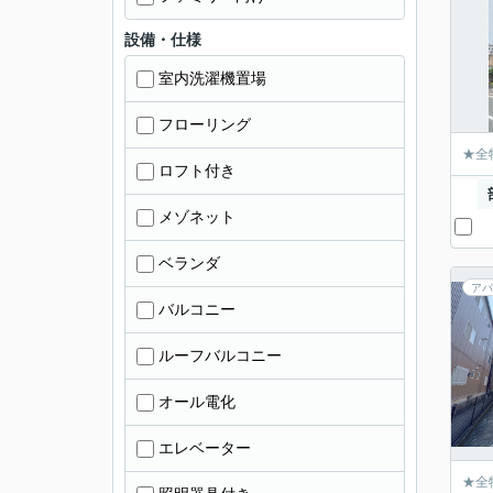
設備・仕様
室内洗濯機置場
フローリング
★全
ロフト付き
メゾネット
ベランダ
アパ
バルコニー
ルーフバルコニー
オール電化
エレベーター
★全