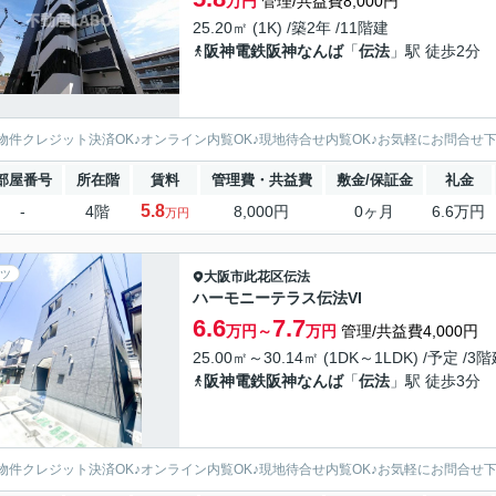
万円
管理/共益費8,000円
25.20㎡ (1K) /築2年 /11階建
阪神電鉄阪神なんば
「
伝法
」駅 徒歩2分
物件クレジット決済OK♪オンライン内覧OK♪現地待合せ内覧OK♪お気軽にお問合せ
部屋番号
所在階
賃料
管理費・共益費
敷金/保証金
礼金
5.8
-
4階
8,000円
0ヶ月
6.6万円
万円
ツ
大阪市此花区
伝法
ハーモニーテラス伝法VI
6.6
7.7
万円～
万円
管理/共益費4,000円
25.00㎡～30.14㎡ (1DK～1LDK) /予定 /3
阪神電鉄阪神なんば
「
伝法
」駅 徒歩3分
物件クレジット決済OK♪オンライン内覧OK♪現地待合せ内覧OK♪お気軽にお問合せ