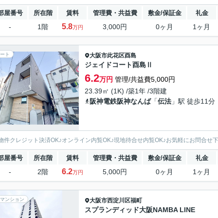
部屋番号
所在階
賃料
管理費・共益費
敷金/保証金
礼金
5.8
-
1階
3,000円
0ヶ月
1ヶ月
万円
ート
大阪市此花区
酉島
ジェイドコート酉島Ⅱ
6.2
万円
管理/共益費5,000円
23.39㎡ (1K) /築1年 /3階建
阪神電鉄阪神なんば
「
伝法
」駅 徒歩11分
物件クレジット決済OK♪オンライン内覧OK♪現地待合せ内覧OK♪お気軽にお問合せ
部屋番号
所在階
賃料
管理費・共益費
敷金/保証金
礼金
6.2
-
2階
5,000円
0ヶ月
1ヶ月
万円
マンション
大阪市西淀川区
福町
スプランディッド大阪NAMBA LINE