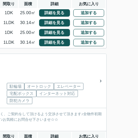
間取り
面積
詳細
お気に入り
1DK
25.00㎡
詳細を見る
追加する
1LDK
30.14㎡
詳細を見る
追加する
1DK
25.00㎡
詳細を見る
追加する
1LDK
30.14㎡
詳細を見る
追加する
駐輪場
オートロック
エレベーター
宅配ボックス
インターネット対応
防犯カメラ
安く、ご契約をして頂けるよう交渉させて頂きます♪全物件初期
す♪お気軽にお問合せ下さいませ☆☆
間取り
面積
詳細
お気に入り