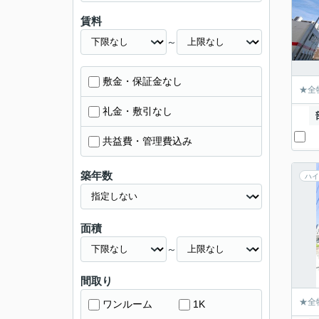
賃料
～
敷金・保証金なし
★全
礼金・敷引なし
共益費・管理費込み
築年数
ハイ
面積
～
間取り
★全
ワンルーム
1K