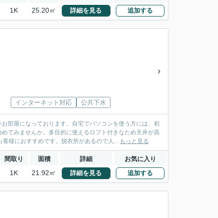
1K
25.20㎡
詳細を見る
追加する
インターネット対応
公共下水
いお部屋になっております。自宅でパソコンを使う方には、初
始めてみませんか。多目的に使えるロフト付きなため天井が高
客様におすすめです。脱衣所があるので人...
もっと見る
間取り
面積
詳細
お気に入り
1K
21.92㎡
詳細を見る
追加する