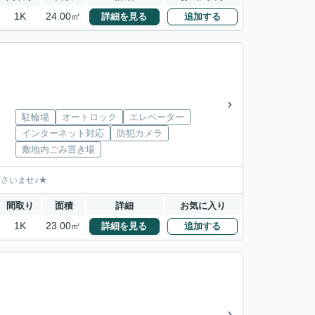
1K
24.00㎡
詳細を見る
追加する
駐輪場
オートロック
エレベーター
インターネット対応
防犯カメラ
敷地内ごみ置き場
下さいませ♪★
間取り
面積
詳細
お気に入り
1K
23.00㎡
詳細を見る
追加する