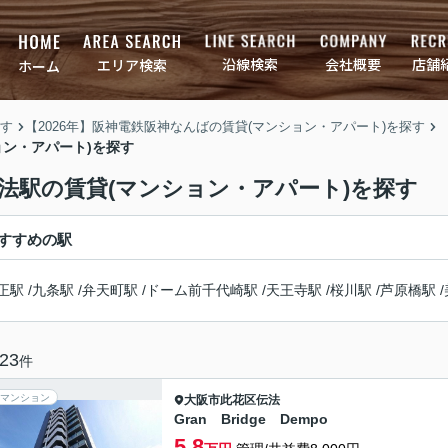
店舗
会社概要
沿線検索
エリア検索
ホーム
す
【2026年】阪神電鉄阪神なんばの賃貸(マンション・アパート)を探す
ョン・アパート)を探す
伝法駅の賃貸(マンション・アパート)を探す
すすめの駅
正駅
/
九条駅
/
弁天町駅
/
ドーム前千代崎駅
/
天王寺駅
/
桜川駅
/
芦原橋駅
/
23
件
マンション
大阪市此花区
伝法
Gran Bridge Dempo
5.8