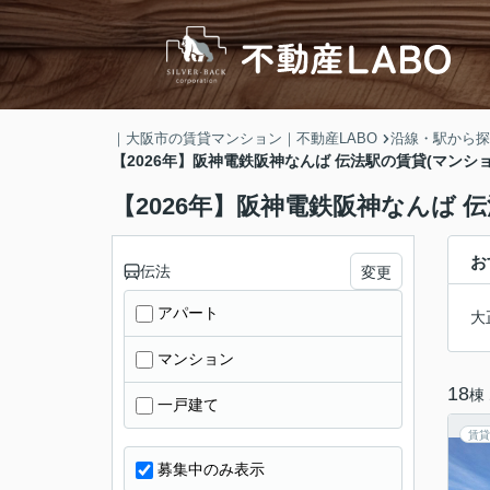
｜大阪市の賃貸マンション｜不動産LABO
沿線・駅から探
【2026年】阪神電鉄阪神なんば 伝法駅の賃貸(マンシ
【2026年】阪神電鉄阪神なんば 
お
伝法
変更
アパート
大
マンション
18
棟
一戸建て
賃貸
募集中のみ表示