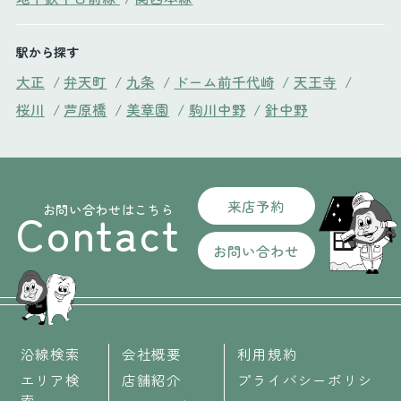
駅から探す
大正
/
弁天町
/
九条
/
ドーム前千代崎
/
天王寺
/
桜川
/
芦原橋
/
美章園
/
駒川中野
/
針中野
来店予約
お問い合わせはこちら
Contact
お問い合わせ
沿線検索
会社概要
利用規約
エリア検
店舗紹介
プライバシーポリシ
索
ー