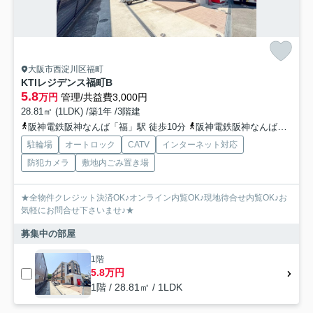
大阪市西淀川区福町
KTIレジデンス福町B
5.8
万円
管理/共益費3,000円
28.81㎡ (1LDK) /築1年 /3階建
阪神電鉄阪神なんば「福」駅 徒歩10分
阪神電鉄阪神なんば「伝法」駅 徒歩22分
駐輪場
オートロック
CATV
インターネット対応
防犯カメラ
敷地内ごみ置き場
★全物件クレジット決済OK♪オンライン内覧OK♪現地待合せ内覧OK♪お
気軽にお問合せ下さいませ♪★
募集中の部屋
1階
5.8万円
1階 / 28.81㎡ / 1LDK