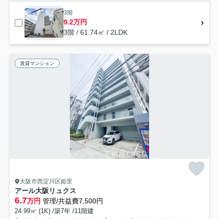
3階
9.2万円
3階 / 61.74㎡ / 2LDK
賃貸マンション
大阪市西淀川区姫里
アール大阪リュクス
6.7
万円
管理/共益費7,500円
24.99㎡ (1K) /築7年 /11階建