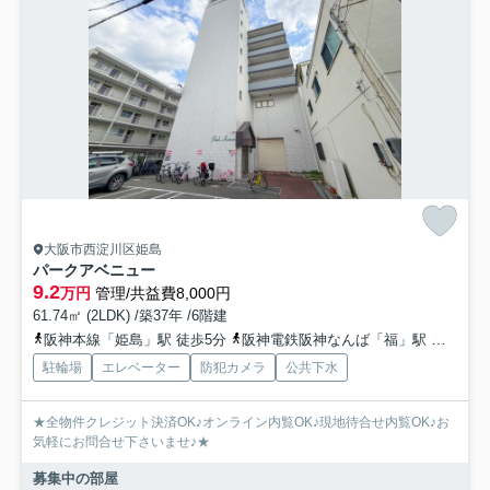
大阪市西淀川区姫島
パークアベニュー
9.2
万円
管理/共益費8,000円
61.74㎡ (2LDK) /築37年 /6階建
阪神本線「姫島」駅 徒歩5分
阪神電鉄阪神なんば「福」駅 徒歩17分
駐輪場
エレベーター
防犯カメラ
公共下水
★全物件クレジット決済OK♪オンライン内覧OK♪現地待合せ内覧OK♪お
気軽にお問合せ下さいませ♪★
募集中の部屋