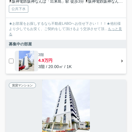
阪神電鉄阪神なんば「出来島」駅 徒歩3分
阪神電鉄阪神なんば「福」駅 徒歩13分
公共下水
★お部屋をお探しするなら不動産LABOへお任せ下さい！！！★他社様
より少しでもお安く、ご契約をして頂けるよう交渉させて頂...
もっと見
る
募集中の部屋
3階
4.9万円
3階 / 20.00㎡ / 1K
賃貸マンション