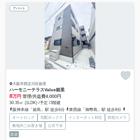
アパート
大阪市西淀川区姫里
ハーモニーテラスValue姫里
8
万円
管理/共益費4,000円
30.35㎡ (1LDK) /予定 /3階建
阪神本線「姫島」駅 徒歩6分
東西線「御幣島」駅 徒歩9分
東海道
オートロック
宅配ボックス
インターネット対応
防犯カメラ
敷地内ごみ置き場
公共下水
新築