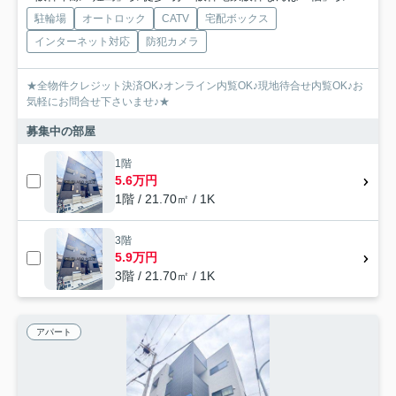
駐輪場
オートロック
CATV
宅配ボックス
インターネット対応
防犯カメラ
★全物件クレジット決済OK♪オンライン内覧OK♪現地待合せ内覧OK♪お
気軽にお問合せ下さいませ♪★
募集中の部屋
1階
5.6万円
1階 / 21.70㎡ / 1K
3階
5.9万円
3階 / 21.70㎡ / 1K
アパート