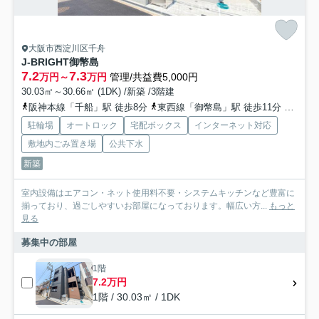
大阪市西淀川区千舟
J-BRIGHT御幣島
7.2
7.3
万円～
万円
管理/共益費5,000円
30.03㎡～30.66㎡ (1DK) /新築 /3階建
阪神本線「千船」駅 徒歩8分
東西線「御幣島」駅 徒歩11分
阪神本
駐輪場
オートロック
宅配ボックス
インターネット対応
敷地内ごみ置き場
公共下水
新築
室内設備はエアコン・ネット使用料不要・システムキッチンなど豊富に
揃っており、過ごしやすいお部屋になっております。幅広い方...
もっと
見る
募集中の部屋
1階
7.2万円
1階 / 30.03㎡ / 1DK