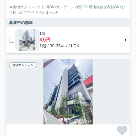
★全物件クレジット決済OK♪オンライン内覧OK♪現地待合せ内覧OK♪お
気軽にお問合せ下さいませ♪★
募集中の部屋
1階
8万円
1階 / 30.35㎡ / 1LDK
賃貸マンション