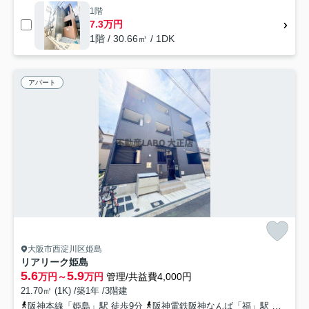
1階
7.3万円
1階 / 30.66㎡ / 1DK
アパート
大阪市西淀川区姫島
リアリーク姫島
5.6
5.9
万円～
万円
管理/共益費4,000円
21.70㎡ (1K) /築1年 /3階建
阪神本線「姫島」駅 徒歩9分
阪神電鉄阪神なんば「福」駅 徒歩13分