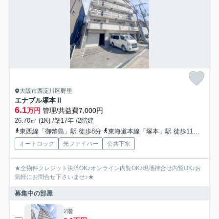
大阪市西淀川区野里
エナブル塚本Ⅱ
6.1
万円
管理/共益費7,000円
26.70㎡ (1K) /築17年 /2階建
東西線「御幣島」駅 徒歩8分
東海道本線「塚本」駅 徒歩11分
阪神
オートロック
光ファイバー
公共下水
★全物件クレジット決済OK♪オンライン内覧OK♪現地待合せ内覧OK♪お
気軽にお問合せ下さいませ♪★
募集中の部屋
2階