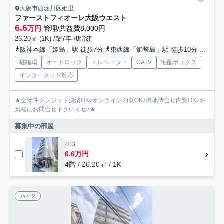
大阪市西淀川区姫里
ファーストフィオーレ大阪ウエスト
6.6
万円
管理/共益費8,000円
26.20㎡ (1K) /築7年 /8階建
阪神本線「姫島」駅 徒歩7分
東西線「御幣島」駅 徒歩10分
東海道
駐輪場
オートロック
エレベーター
CATV
宅配ボックス
インターネット対応
★全物件クレジット決済OK♪オンライン内覧OK♪現地待合せ内覧OK♪お
気軽にお問合せ下さいませ♪★
募集中の部屋
403
6.6万円
4階 / 26.20㎡ / 1K
ハイツ