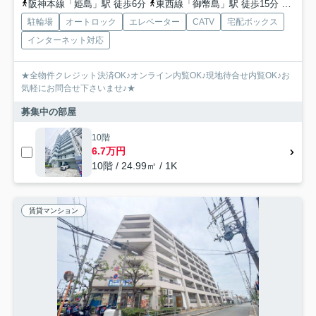
阪神本線「姫島」駅 徒歩6分
東西線「御幣島」駅 徒歩15分
東海道
駐輪場
オートロック
エレベーター
CATV
宅配ボックス
インターネット対応
★全物件クレジット決済OK♪オンライン内覧OK♪現地待合せ内覧OK♪お
気軽にお問合せ下さいませ♪★
募集中の部屋
10階
6.7万円
10階 / 24.99㎡ / 1K
賃貸マンション