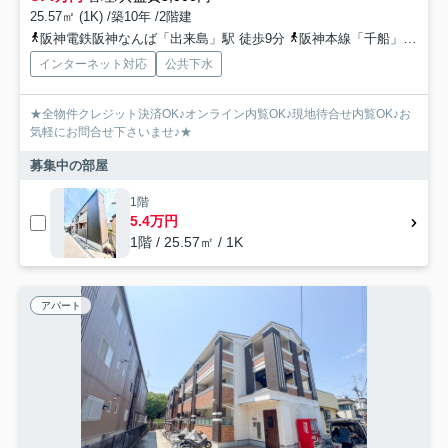
25.57㎡ (1K) /築10年 /2階建
阪神電鉄阪神なんば「出来島」駅 徒歩9分
阪神本線「千船」駅 徒歩14分
インターネット対応
公共下水
★全物件クレジット決済OK♪オンライン内覧OK♪現地待合せ内覧OK♪お
気軽にお問合せ下さいませ♪★
募集中の部屋
1階
5.4万円
1階 / 25.57㎡ / 1K
アパート