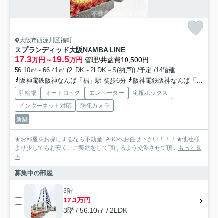
大阪市西淀川区福町
スプランディッド大阪NAMBA LINE
17.3
19.5
万円～
万円
管理/共益費10,500円
56.10㎡～66.41㎡ (2LDK～2LDK＋S(納戸)) /予定 /14階建
阪神電鉄阪神なんば「福」駅 徒歩6分
阪神電鉄阪神なんば「伝法」駅 徒歩18分
駐輪場
オートロック
エレベーター
宅配ボックス
インターネット対応
防犯カメラ
新築
★お部屋をお探しするなら不動産LABOへお任せ下さい！！！★他社様
より少しでもお安く、ご契約をして頂けるよう交渉させて頂...
もっと見
る
募集中の部屋
3階
17.3万円
3階 / 56.10㎡ / 2LDK