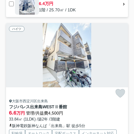
6.4万円
1階 / 25.70㎡ / 1DK
ハイツ
大阪市西淀川区出来島
フジパレス出来島WESTⅡ番館
6.6
万円
管理/共益費4,500円
33.84㎡ (1LDK) /築2年 /3階建
阪神電鉄阪神なんば「出来島」駅 徒歩5分
駐輪場
オートロック
宅配ボックス
インターネット対応