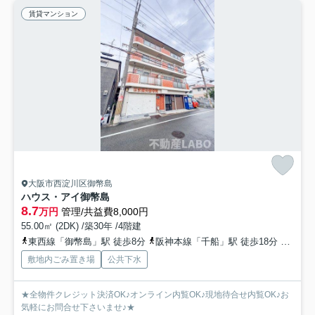
賃貸マンション
大阪市西淀川区御幣島
ハウス・アイ御幣島
8.7
万円
管理/共益費8,000円
55.00㎡ (2DK) /築30年 /4階建
東西線「御幣島」駅 徒歩8分
阪神本線「千船」駅 徒歩18分
東西線
敷地内ごみ置き場
公共下水
★全物件クレジット決済OK♪オンライン内覧OK♪現地待合せ内覧OK♪お
気軽にお問合せ下さいませ♪★