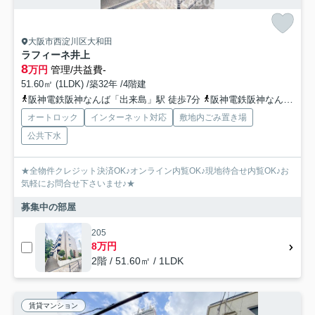
大阪市西淀川区大和田
ラフィーネ井上
8
万円
管理/共益費-
51.60㎡ (1LDK) /築32年 /4階建
阪神電鉄阪神なんば「出来島」駅 徒歩7分
阪神電鉄阪神なんば「福」駅 徒歩7分
オートロック
インターネット対応
敷地内ごみ置き場
公共下水
★全物件クレジット決済OK♪オンライン内覧OK♪現地待合せ内覧OK♪お
気軽にお問合せ下さいませ♪★
募集中の部屋
205
8万円
2階 / 51.60㎡ / 1LDK
賃貸マンション