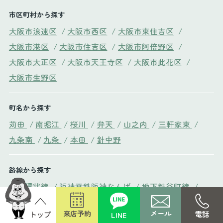
市区町村から探す
大阪市浪速区
/
大阪市西区
/
大阪市東住吉区
/
大阪市港区
/
大阪市住吉区
/
大阪市阿倍野区
/
大阪市大正区
/
大阪市天王寺区
/
大阪市此花区
/
大阪市生野区
町名から探す
苅田
/
南堀江
/
桜川
/
弁天
/
山之内
/
三軒家東
/
九条南
/
九条
/
本田
/
針中野
路線から探す
大阪環状線
/
阪神電鉄阪神なんば
/
地下鉄谷町線
/
地下鉄長堀鶴見緑地
/
地下鉄御堂筋線
/
メール
来店予約
電話
LINE
地下鉄中央線
/
阪和線
/
近鉄南大阪線
/