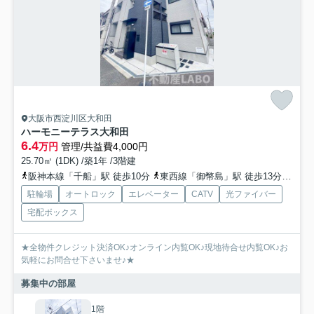
大阪市西淀川区大和田
ハーモニーテラス大和田
6.4
万円
管理/共益費4,000円
25.70㎡ (1DK) /築1年 /3階建
阪神本線「千船」駅 徒歩10分
東西線「御幣島」駅 徒歩13分
阪神
駐輪場
オートロック
エレベーター
CATV
光ファイバー
宅配ボックス
★全物件クレジット決済OK♪オンライン内覧OK♪現地待合せ内覧OK♪お
気軽にお問合せ下さいませ♪★
募集中の部屋
1階