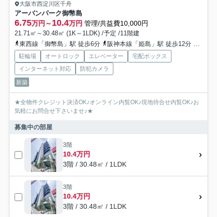
大阪市西淀川区千舟
アーバンパーク御幣島
6.75
10.4
万円～
万円
管理/共益費10,000円
21.71㎡～30.48㎡ (1K～1LDK) /予定 /11階建
東西線「御幣島」駅 徒歩6分
阪神本線「姫島」駅 徒歩12分
阪神本
駐輪場
オートロック
エレベーター
宅配ボックス
インターネット対応
防犯カメラ
新築
★全物件クレジット決済OK♪オンライン内覧OK♪現地待合せ内覧OK♪お
気軽にお問合せ下さいませ♪★
募集中の部屋
3階
10.4万円
3階 / 30.48㎡ / 1LDK
3階
10.4万円
3階 / 30.48㎡ / 1LDK