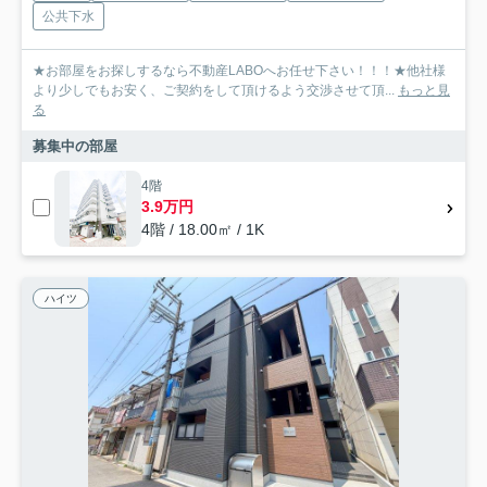
公共下水
★お部屋をお探しするなら不動産LABOへお任せ下さい！！！★他社様
より少しでもお安く、ご契約をして頂けるよう交渉させて頂...
もっと見
る
募集中の部屋
4階
3.9万円
4階 / 18.00㎡ / 1K
ハイツ