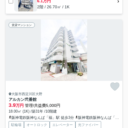
6.1万円
2階 / 26.70㎡ / 1K
賃貸マンション
大阪市西淀川区大野
アルカン弐番館
3.9
万円
管理/共益費5,000円
18.00㎡ (1K) /築31年 /10階建
阪神電鉄阪神なんば「福」駅 徒歩3分
阪神電鉄阪神なんば「出来島」駅 徒歩9分
駐輪場
オートロック
エレベーター
光ファイバー