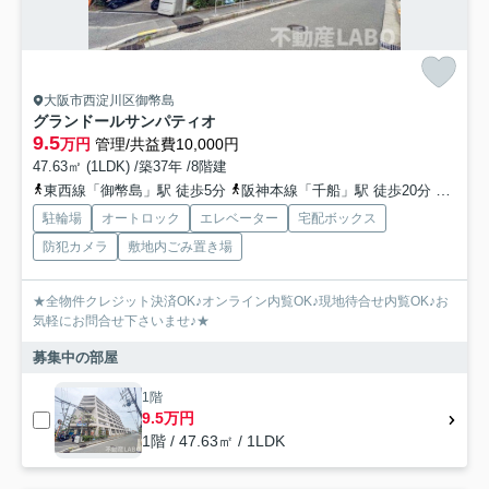
大阪市西淀川区御幣島
グランドールサンパティオ
9.5
万円
管理/共益費10,000円
47.63㎡ (1LDK) /築37年 /8階建
東西線「御幣島」駅 徒歩5分
阪神本線「千船」駅 徒歩20分
東海道
駐輪場
オートロック
エレベーター
宅配ボックス
防犯カメラ
敷地内ごみ置き場
★全物件クレジット決済OK♪オンライン内覧OK♪現地待合せ内覧OK♪お
気軽にお問合せ下さいませ♪★
募集中の部屋
1階
9.5万円
1階 / 47.63㎡ / 1LDK