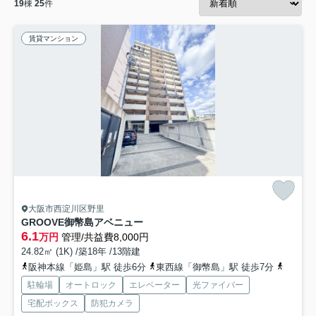
19
棟
25
件
賃貸マンション
大阪市西淀川区野里
GROOVE御幣島アベニュー
6.1
万円
管理/共益費8,000円
24.82㎡ (1K) /築18年 /13階建
阪神本線「姫島」駅 徒歩6分
東西線「御幣島」駅 徒歩7分
東海道
駐輪場
オートロック
エレベーター
光ファイバー
宅配ボックス
防犯カメラ