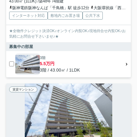
43.00㎡ (1LDK) /築48年 /4階建
阪神電鉄阪神なんば「千鳥橋」駅 徒歩12分
大阪環状線「西九条」駅 徒歩18分
インターネット対応
敷地内ごみ置き場
公共下水
★全物件クレジット決済OK♪オンライン内覧OK♪現地待合せ内覧OK♪お
気軽にお問合せ下さいませ♪★
募集中の部屋
3階
5.5万円
3階 / 43.00㎡ / 1LDK
賃貸マンション