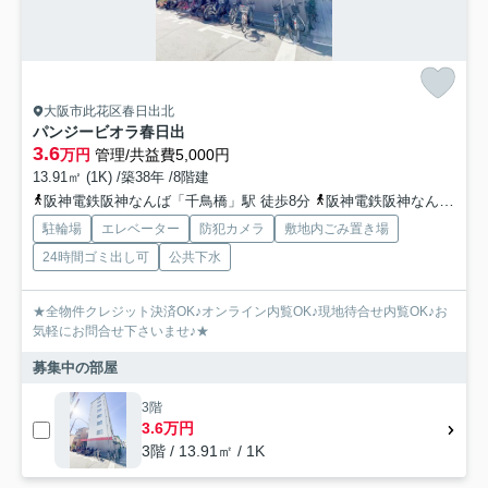
大阪市此花区春日出北
パンジービオラ春日出
3.6
万円
管理/共益費5,000円
13.91㎡ (1K) /築38年 /8階建
阪神電鉄阪神なんば「千鳥橋」駅 徒歩8分
阪神電鉄阪神なんば「伝法」駅 徒歩10分
駐輪場
エレベーター
防犯カメラ
敷地内ごみ置き場
24時間ゴミ出し可
公共下水
★全物件クレジット決済OK♪オンライン内覧OK♪現地待合せ内覧OK♪お
気軽にお問合せ下さいませ♪★
募集中の部屋
3階
3.6万円
3階 / 13.91㎡ / 1K