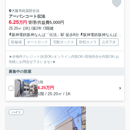
大阪市此花区伝法
アーバンコート伝法
6.25
万円
管理/共益費5,000円
25.20㎡ (1K) /築2年 /3階建
阪神電鉄阪神なんば「伝法」駅 徒歩8分
阪神電鉄阪神なんば「千鳥橋」駅 徒歩15分
駐輪場
オートロック
宅配ボックス
防犯カメラ
公共下水
★全物件クレジット決済OK♪オンライン内覧OK♪現地待合せ内覧OK♪お
気軽にお問合せ下さいませ♪★
募集中の部屋
1階
6.25万円
1階 / 25.20㎡ / 1K
ハイツ