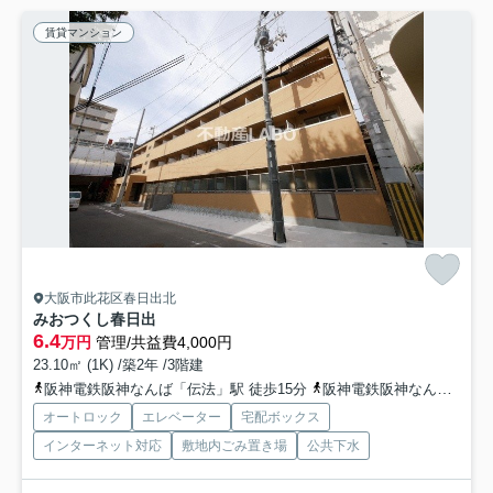
賃貸マンション
大阪市此花区春日出北
みおつくし春日出
6.4
万円
管理/共益費4,000円
23.10㎡ (1K) /築2年 /3階建
阪神電鉄阪神なんば「伝法」駅 徒歩15分
阪神電鉄阪神なんば「千鳥橋」駅 徒歩13分
オートロック
エレベーター
宅配ボックス
インターネット対応
敷地内ごみ置き場
公共下水