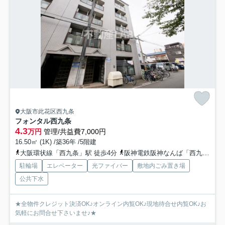
大阪市此花区西九条
フォンタル西九条
4.3
万円
管理/共益費7,000円
16.50㎡ (1K) /築36年 /5階建
大阪環状線「西九条」駅 徒歩4分
阪神電鉄阪神なんば「西九条」駅 徒歩4分
駐輪場
エレベーター
光ファイバー
敷地内ごみ置き場
公共下水
★全物件クレジット決済OK♪オンライン内覧OK♪現地待合せ内覧OK♪お
気軽にお問合せ下さいませ♪★