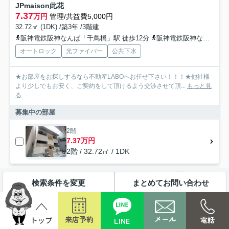
JPmaison此花
7.37
万円
管理/共益費5,000円
32.72㎡ (1DK) /築3年 /3階建
阪神電鉄阪神なんば「千鳥橋」駅 徒歩12分
阪神電鉄阪神なんば「伝法」駅 徒歩15分
オートロック
光ファイバー
公共下水
★お部屋をお探しするなら不動産LABOへお任せ下さい！！！★他社様
より少しでもお安く、ご契約をして頂けるよう交渉させて頂...
もっと見
る
募集中の部屋
2階
7.37万円
2階 / 32.72㎡ / 1DK
検索条件を変更
まとめてお問い合わせ
賃貸マンション
メール
来店予約
電話
LINE