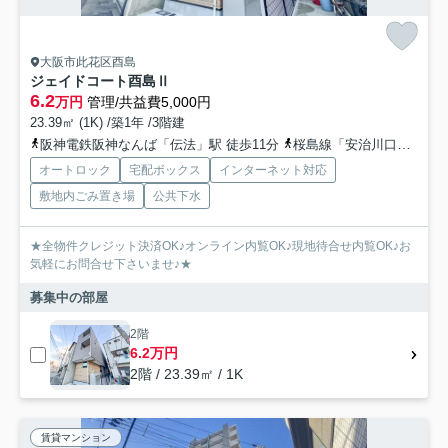
大阪市此花区酉島
ジェイドコート酉島Ⅱ
6.2
万円
管理/共益費5,000円
23.39㎡ (1K) /築1年 /3階建
阪神電鉄阪神なんば「伝法」駅 徒歩11分
桜島線「安治川口」駅 徒歩23分
オートロック
宅配ボックス
インターネット対応
敷地内ごみ置き場
公共下水
★全物件クレジット決済OK♪オンライン内覧OK♪現地待合せ内覧OK♪お
気軽にお問合せ下さいませ♪★
募集中の部屋
2階
6.2万円
2階 / 23.39㎡ / 1K
賃貸マンション