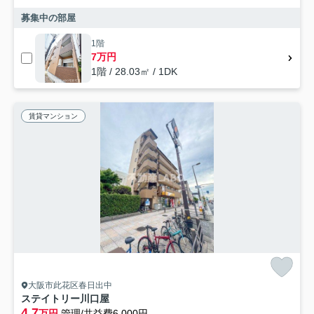
募集中の部屋
1階
7万円
1階 / 28.03㎡ / 1DK
賃貸マンション
大阪市此花区春日出中
ステイトリー川口屋
4.7
万円
管理/共益費6,000円