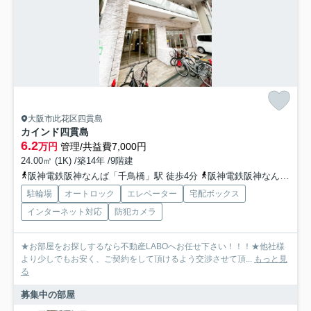
大阪市此花区四貫島
カインド四貫島
6.2
万円
管理/共益費7,000円
24.00㎡ (1K) /築14年 /9階建
阪神電鉄阪神なんば「千鳥橋」駅 徒歩4分
阪神電鉄阪神なんば「伝法」駅 徒歩8分
駐輪場
オートロック
エレベーター
宅配ボックス
インターネット対応
防犯カメラ
★お部屋をお探しするなら不動産LABOへお任せ下さい！！！★他社様
より少しでもお安く、ご契約をして頂けるよう交渉させて頂...
もっと見
る
募集中の部屋