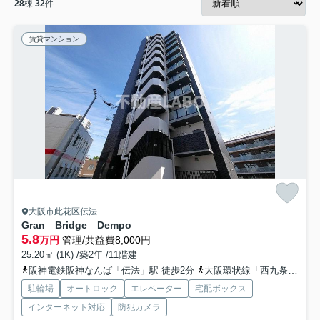
28
棟
32
件
賃貸マンション
大阪市此花区伝法
Gran Bridge Dempo
5.8
万円
管理/共益費8,000円
25.20㎡ (1K) /築2年 /11階建
阪神電鉄阪神なんば「伝法」駅 徒歩2分
大阪環状線「西九条」駅 徒歩21分
駐輪場
オートロック
エレベーター
宅配ボックス
インターネット対応
防犯カメラ