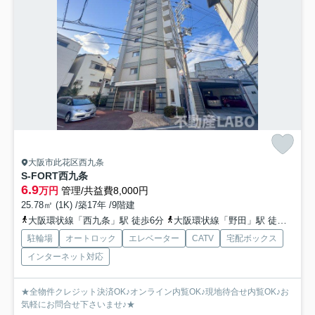
大阪市此花区西九条
S-FORT西九条
6.9
万円
管理/共益費8,000円
25.78㎡ (1K) /築17年 /9階建
大阪環状線「西九条」駅 徒歩6分
大阪環状線「野田」駅 徒歩12分
駐輪場
オートロック
エレベーター
CATV
宅配ボックス
インターネット対応
★全物件クレジット決済OK♪オンライン内覧OK♪現地待合せ内覧OK♪お
気軽にお問合せ下さいませ♪★