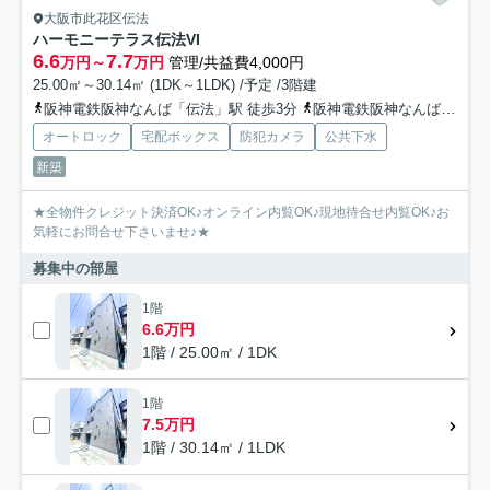
大阪市此花区伝法
ハーモニーテラス伝法VI
6.6
7.7
万円～
万円
管理/共益費4,000円
25.00㎡～30.14㎡ (1DK～1LDK) /予定 /3階建
阪神電鉄阪神なんば「伝法」駅 徒歩3分
阪神電鉄阪神なんば「千鳥橋」駅 徒歩12分
オートロック
宅配ボックス
防犯カメラ
公共下水
新築
★全物件クレジット決済OK♪オンライン内覧OK♪現地待合せ内覧OK♪お
気軽にお問合せ下さいませ♪★
募集中の部屋
1階
6.6万円
1階 / 25.00㎡ / 1DK
1階
7.5万円
1階 / 30.14㎡ / 1LDK