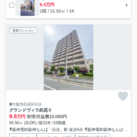
5.4万円
1階 / 21.92㎡ / 1K
賃貸マンション
大阪市此花区伝法
グランドヴィラ此花Ⅱ
9.5
万円
管理/共益費10,000円
56.56㎡ (3LDK) /築31年 /15階建
阪神電鉄阪神なんば「伝法」駅 徒歩6分
阪神電鉄阪神なんば「千鳥橋」駅 徒歩10分