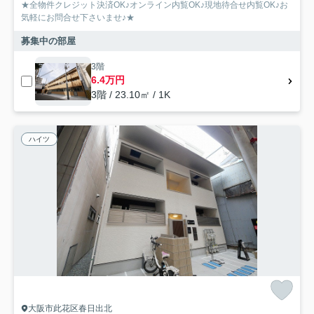
★全物件クレジット決済OK♪オンライン内覧OK♪現地待合せ内覧OK♪お
気軽にお問合せ下さいませ♪★
募集中の部屋
3階
6.4万円
3階 / 23.10㎡ / 1K
ハイツ
大阪市此花区春日出北