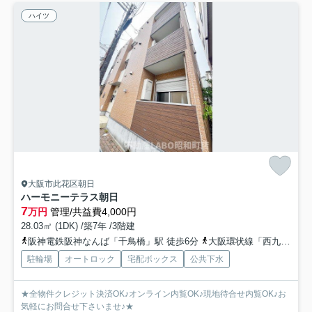
ハイツ
大阪市此花区朝日
ハーモニーテラス朝日
7
万円
管理/共益費4,000円
28.03㎡ (1DK) /築7年 /3階建
阪神電鉄阪神なんば「千鳥橋」駅 徒歩6分
大阪環状線「西九条」駅 徒歩8分
駐輪場
オートロック
宅配ボックス
公共下水
★全物件クレジット決済OK♪オンライン内覧OK♪現地待合せ内覧OK♪お
気軽にお問合せ下さいませ♪★