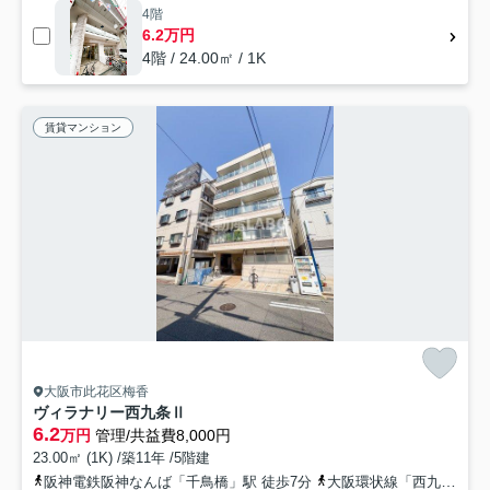
4階
6.2万円
4階 / 24.00㎡ / 1K
賃貸マンション
大阪市此花区梅香
ヴィラナリー西九条Ⅱ
6.2
万円
管理/共益費8,000円
23.00㎡ (1K) /築11年 /5階建
阪神電鉄阪神なんば「千鳥橋」駅 徒歩7分
大阪環状線「西九条」駅 徒歩10分