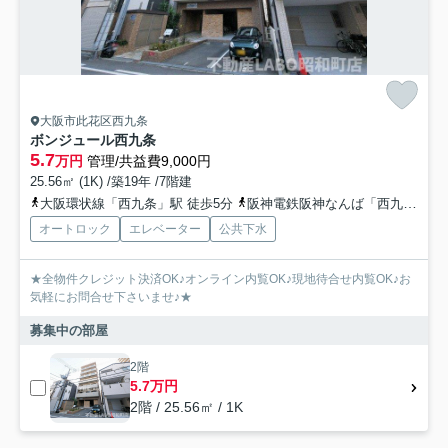
大阪市此花区西九条
ボンジュール西九条
5.7
万円
管理/共益費9,000円
25.56㎡ (1K) /築19年 /7階建
大阪環状線「西九条」駅 徒歩5分
阪神電鉄阪神なんば「西九条」駅 徒歩5分
オートロック
エレベーター
公共下水
★全物件クレジット決済OK♪オンライン内覧OK♪現地待合せ内覧OK♪お
気軽にお問合せ下さいませ♪★
募集中の部屋
2階
5.7万円
2階 / 25.56㎡ / 1K