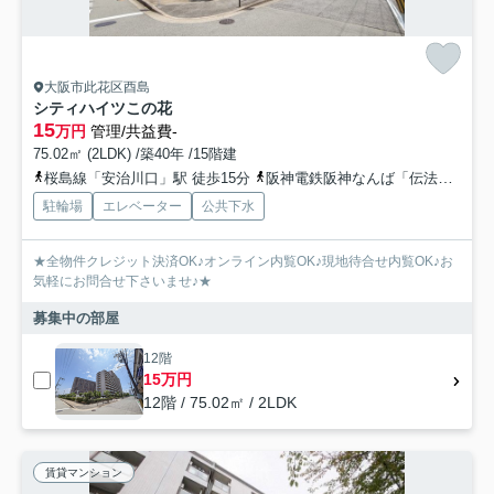
大阪市此花区酉島
シティハイツこの花
15
万円
管理/共益費-
75.02㎡ (2LDK) /築40年 /15階建
桜島線「安治川口」駅 徒歩15分
阪神電鉄阪神なんば「伝法」駅 徒歩22分
駐輪場
エレベーター
公共下水
★全物件クレジット決済OK♪オンライン内覧OK♪現地待合せ内覧OK♪お
気軽にお問合せ下さいませ♪★
募集中の部屋
12階
15万円
12階 / 75.02㎡ / 2LDK
賃貸マンション