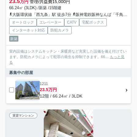
23.5
万円
管理/共益費15,000円
66.24㎡ (3LDK) /新築 /15階建
大阪環状線「西九条」駅 徒歩7分
阪神電鉄阪神なんば「千鳥橋」駅 徒歩11分
オートロック
エレベーター
CATV
宅配ボックス
インターネット対応
防犯カメラ
新築
室内設備はシステムキッチン・床暖房など充実した設備を備え付けてい
ます。防犯カメラによって犯罪の発生を抑制できます。66....
もっと見
る
募集中の部屋
1211
23.5万円
12階 / 66.24㎡ / 3LDK
賃貸マンション