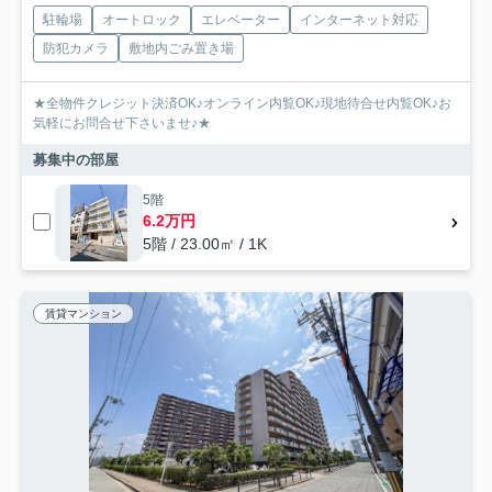
駐輪場
オートロック
エレベーター
インターネット対応
防犯カメラ
敷地内ごみ置き場
★全物件クレジット決済OK♪オンライン内覧OK♪現地待合せ内覧OK♪お
気軽にお問合せ下さいませ♪★
募集中の部屋
5階
6.2万円
5階 / 23.00㎡ / 1K
賃貸マンション