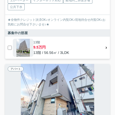
エレベーター
インターネット対応
敷地内ごみ置き場
公共下水
★全物件クレジット決済OK♪オンライン内覧OK♪現地待合せ内覧OK♪お
気軽にお問合せ下さいませ♪★
募集中の部屋
13階
9.5万円
13階 / 56.56㎡ / 3LDK
アパート