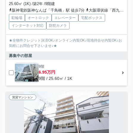
25.60㎡ (1K) /築2年 /9階建
阪神電鉄阪神なんば「千鳥橋」駅 徒歩7分
大阪環状線「西九条」駅 徒歩9分
駐輪場
オートロック
エレベーター
宅配ボックス
インターネット対応
防犯カメラ
★全物件クレジット決済OK♪オンライン内覧OK♪現地待合せ内覧OK♪お
気軽にお問合せ下さいませ♪★
募集中の部屋
9階
6.95万円
9階 / 25.60㎡ / 1K
賃貸マンション