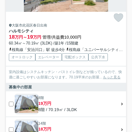
大阪市此花区春日出南
ハルモシティ
18
19
万円～
万円
管理/共益費10,000円
60.34㎡～70.19㎡ (3LDK) /築1年 /15階建
桜島線「安治川口」駅 徒歩4分
桜島線「ユニバーサルシティ」駅 徒歩15分
オートロック
エレベーター
宅配ボックス
公共下水
室内設備はシステムキッチン・バストイレ別などが揃っているので、快
適に過ごしやすいお部屋になります。70.19平米のお部屋...
もっと見る
募集中の部屋
8階
19万円
8階 / 70.19㎡ / 3LDK
14階
18万円