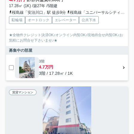
17.28㎡ (1K) /築27年 /5階建
桜島線「安治川口」駅 徒歩9分
桜島線「ユニバーサルシティ」駅 徒歩20分
駐輪場
オートロック
エレベーター
公共下水
★全物件クレジット決済OK♪オンライン内覧OK♪現地待合せ内覧OK♪お
気軽にお問合せ下さいませ♪★
募集中の部屋
3階
4.7万円
3階 / 17.28㎡ / 1K
賃貸マンション