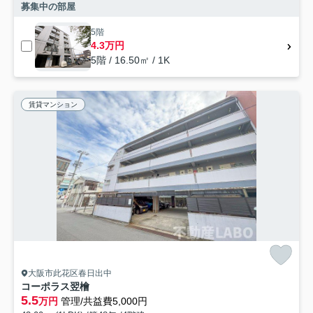
募集中の部屋
5階
4.3万円
5階 / 16.50㎡ / 1K
賃貸マンション
大阪市此花区春日出中
コーポラス翌檜
5.5
万円
管理/共益費5,000円