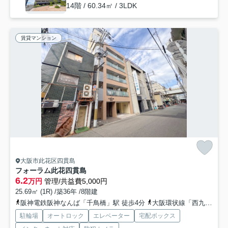
14階 / 60.34㎡ / 3LDK
賃貸マンション
大阪市此花区四貫島
フォーラム此花四貫島
6.2
万円
管理/共益費5,000円
25.69㎡ (1R) /築36年 /8階建
阪神電鉄阪神なんば「千鳥橋」駅 徒歩4分
大阪環状線「西九条」駅 徒歩14分
駐輪場
オートロック
エレベーター
宅配ボックス