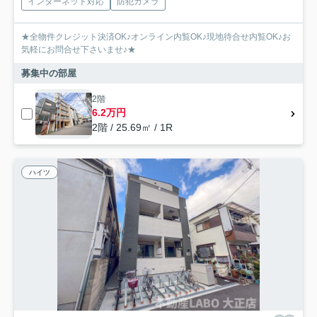
インターネット対応
防犯カメラ
★全物件クレジット決済OK♪オンライン内覧OK♪現地待合せ内覧OK♪お
気軽にお問合せ下さいませ♪★
募集中の部屋
2階
6.2万円
2階 / 25.69㎡ / 1R
ハイツ