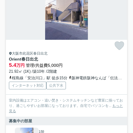
大阪市此花区春日出北
Orient春日出北
5.4
万円
管理/共益費5,000円
21.92㎡ (1K) /築10年 /2階建
桜島線「安治川口」駅 徒歩15分
阪神電鉄阪神なんば「伝法」駅 徒歩17分
インターネット対応
公共下水
室内設備はエアコン・追い焚き・システムキッチンなど豊富に揃ってお
り、過ごしやすいお部屋になっております。自宅でパソコンを...
もっと
見る
募集中の部屋
1階