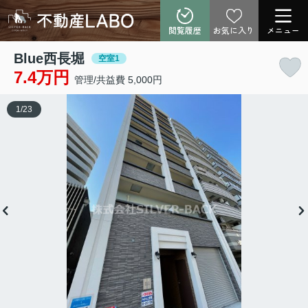
閲覧履歴
お気に入り
メニュー
Blue西長堀
空室1
7.4万円
管理/共益費 5,000円
1
/
23