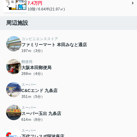
7.4万円
10階 / 6.64坪(21.97㎡)
周辺施設
コンビニエンスストア
ファミリーマート 本田みなと通店
197ｍ（3分）
郵便局
大阪本田郵便局
269ｍ（4分）
スーパー
C&Cエンド 九条店
351ｍ（5分）
スーパー
スーパー玉出 九条店
614ｍ（8分）
スーパー
万代フレスポ阿波座店