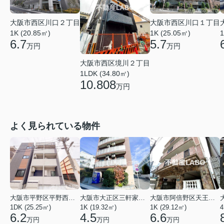
大阪市西区川口２丁目
大阪市西区川口１丁目
1K (20.85㎡)
1K (25.05㎡)
1
6.7
5.7
万円
万円
大阪市西区境川２丁目
1LDK (34.80㎡)
10.808
万円
よく見られている物件
大阪市平野区平野西３丁目
大阪市大正区三軒家東４丁目
大阪市阿倍野区天王寺町南２丁目
1DK (25.25㎡)
1K (19.32㎡)
1K (29.12㎡)
4
6.2
4.5
6.6
万円
万円
万円