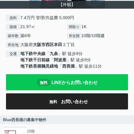
【外観】
7.4万円 管理/共益費 5,000円
賃料
21.97㎡
1K
面積
間取り
築6年
10階/10階建
築年数
所在階
大阪府
大阪市西区
本田
２丁目
所在地
地下鉄中央線
「
九条
」駅 徒歩9分
交通
地下鉄千日前線
「
阿波座
」駅 徒歩9分
地下鉄長堀鶴見緑地
「
西長堀
」駅 徒歩11分
LINEからお問い合わせ
無料
お問い合わせ
無料
Blue西長堀の募集中物件
10階