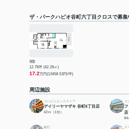
ザ・パークハビオ谷町六丁目クロスで募集
9階
12.78坪 (42.28㎡)
17.2
万円(13458.53円/坪)
周辺施設
コンビニエンスストア
コ
デイリーヤマザキ 谷町6丁目店
フ
42ｍ（1分）
店
9
銀行
ス