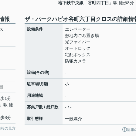
地下鉄中央線
「
谷町四丁目
」駅 徒歩8分
情報
ザ・パークハビオ谷町六丁目クロスの詳細情
ス
設備条件
エレベーター
敷地内ごみ置き場
光ファイバー
オートロック
宅配ボックス
防犯カメラ
設備(その他)
-
駐車場/月額
-/-
目
用途地域
-
徒歩1分
」駅 徒
募集戸数 / 総戸数
- / -
徒歩8分
取引態様
一般媒介
情報の見方
情報