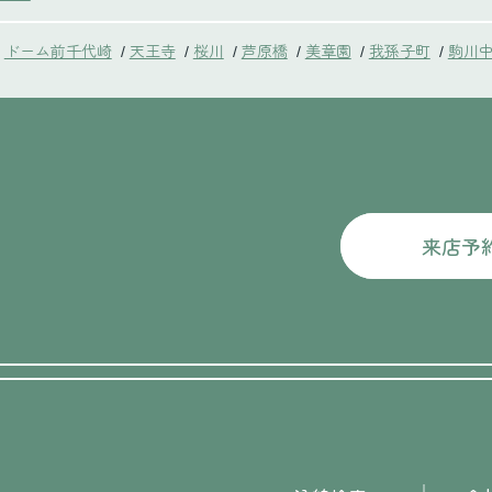
ドーム前千代崎
天王寺
桜川
芦原橋
美章園
我孫子町
駒川
/
/
/
/
/
/
来店予