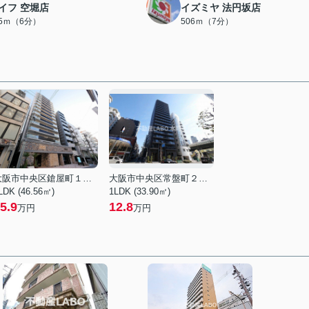
イフ 空堀店
イズミヤ 法円坂店
75ｍ（6分）
506ｍ（7分）
大阪市中央区鎗屋町１丁目
大阪市中央区常盤町２丁目
LDK (46.56㎡)
1LDK (33.90㎡)
5.9
12.8
万円
万円