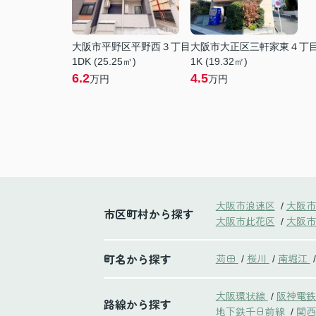
大阪市平野区平野西３丁目
大阪市大正区三軒家東４丁
1DK (25.25㎡)
1K (19.32㎡)
6.2
4.5
万円
万円
大阪市浪速区
大阪市
/
市区町村から探す
大阪市此花区
大阪市
/
町名から探す
苅田
桜川
南堀江
/
/
/
大阪環状線
阪神電
/
路線から探す
地下鉄千日前線
関西
/