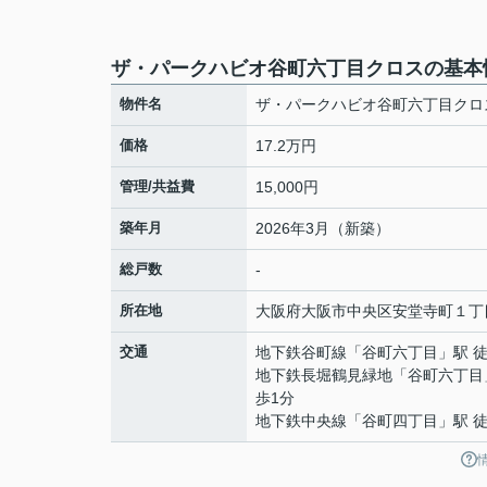
ザ・パークハビオ谷町六丁目クロスの基本
物件名
ザ・パークハビオ谷町六丁目クロ
価格
17.2万円
管理/共益費
15,000円
築年月
2026年3月（新築）
総戸数
-
所在地
大阪府
大阪市中央区
安堂寺町
１丁
交通
地下鉄谷町線
「
谷町六丁目
」駅 
地下鉄長堀鶴見緑地
「
谷町六丁目
歩1分
地下鉄中央線
「
谷町四丁目
」駅 