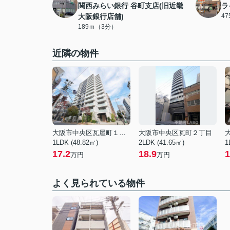
関西みらい銀行 谷町支店(旧近畿
ラ
大阪銀行店舗)
4
189ｍ（3分）
近隣の物件
大阪市中央区瓦屋町１丁目
大阪市中央区瓦町２丁目
1LDK (48.82㎡)
2LDK (41.65㎡)
1
17.2
18.9
1
万円
万円
よく見られている物件