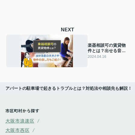
NEXT
楽器相談可の賃貸物
件とは？出せる音の
大きさや物件の探し
2024.04.16
方もご紹介！
アパートの駐車場で起きるトラブルとは？対処法や相談先も解説！
市区町村から探す
大阪市浪速区
/
大阪市西区
/