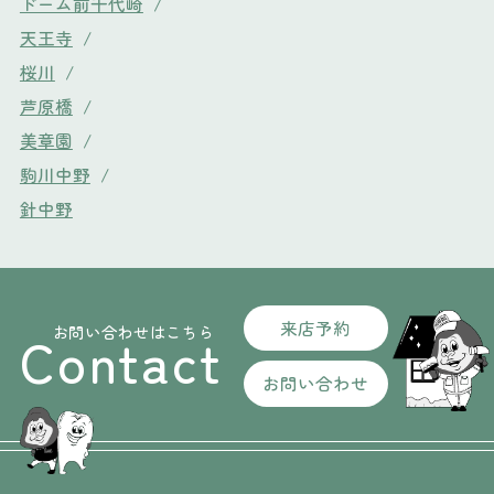
ドーム前千代崎
/
天王寺
/
桜川
/
芦原橋
/
美章園
/
駒川中野
/
針中野
来店予約
お問い合わせはこちら
Contact
お問い合わせ