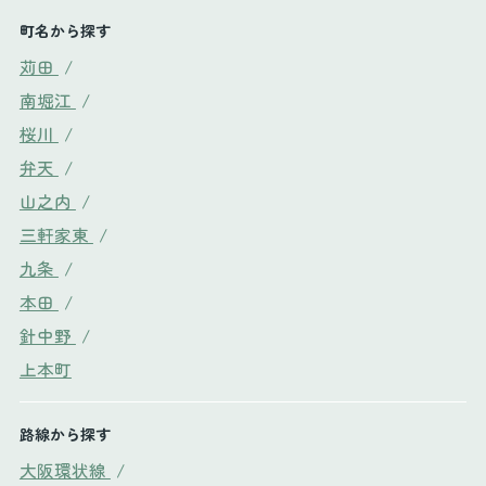
町名から探す
苅田
/
南堀江
/
桜川
/
弁天
/
山之内
/
三軒家東
/
九条
/
本田
/
針中野
/
上本町
路線から探す
大阪環状線
/