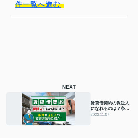
件一覧へ進む
NEXT
賃貸借契約の保証人
になれるのは？条件
や保証人の変更方法
2023.11.07
をご紹介！