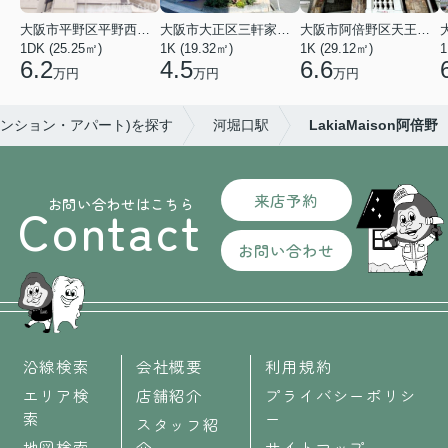
大阪市平野区平野西３丁目
大阪市大正区三軒家東４丁目
大阪市阿倍野区天王寺町南２丁目
1DK (25.25㎡)
1K (19.32㎡)
1K (29.12㎡)
1
6.2
4.5
6.6
万円
万円
万円
マンション・アパート)を探す
河堀口駅
LakiaMaison阿倍野
来店予約
お問い合わせはこちら
Contact
お問い合わせ
沿線検索
会社概要
利用規約
エリア検
店舗紹介
プライバシーポリシ
索
ー
スタッフ紹
地図検索
介
サイトマップ