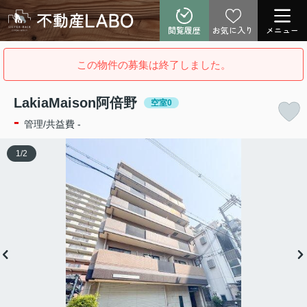
閲覧履歴
お気に入り
メニュー
この物件の募集は終了しました。
LakiaMaison阿倍野
空室0
-
管理/共益費 -
1
/
2