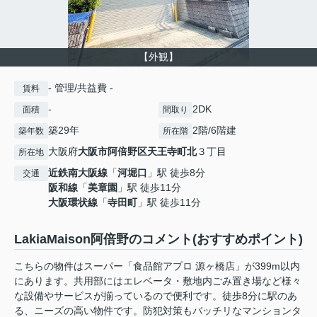
【外観】
- 管理/共益費 -
賃料
-
2DK
面積
間取り
築29年
2階/6階建
築年数
所在階
大阪府
大阪市阿倍野区
天王寺町北
３丁目
所在地
近鉄南大阪線
「
河堀口
」駅 徒歩8分
交通
阪和線
「
美章園
」駅 徒歩11分
大阪環状線
「
寺田町
」駅 徒歩11分
LakiaMaison阿倍野のコメント(おすすめポイント)
こちらの物件はスーパー「食品館アプロ 源ヶ橋店」が399m以内
にあります。共用部にはエレベータ・敷地内ごみ置き場など様々
な設備やサービスが揃っているので便利です。徒歩8分に駅のあ
る、ニーズの高い物件です。防犯対策もバッチリなマンションタ