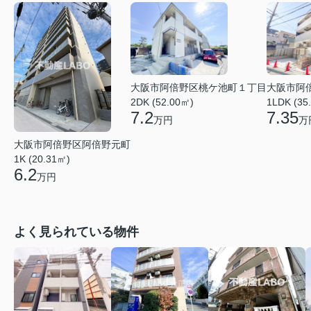
大阪市阿倍野区桃ケ池町１丁目
大阪市阿
2DK (52.00㎡)
1LDK (35
7.2
7.35
万円
万
大阪市阿倍野区阿倍野元町
1K (20.31㎡)
6.2
万円
よく見られている物件