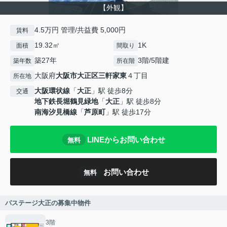
【外観】
4.5万円 管理/共益費 5,000円
賃料
19.32㎡
1K
面積
間取り
築27年
3階/5階建
築年数
所在階
大阪府
大阪市大正区
三軒家東
４丁目
所在地
大阪環状線
「
大正
」駅 徒歩8分
交通
地下鉄長堀鶴見緑地
「
大正
」駅 徒歩8分
南海汐見橋線
「
芦原町
」駅 徒歩17分
LINEからお問い合わせ
無料
お問い合わせ
無料
パステージ大正の募集中物件
3階