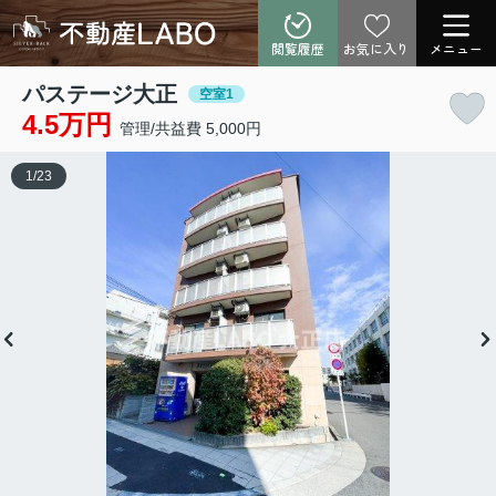
閲覧履歴
お気に入り
メニュー
パステージ大正
空室1
4.5万円
管理/共益費 5,000円
1
/
23