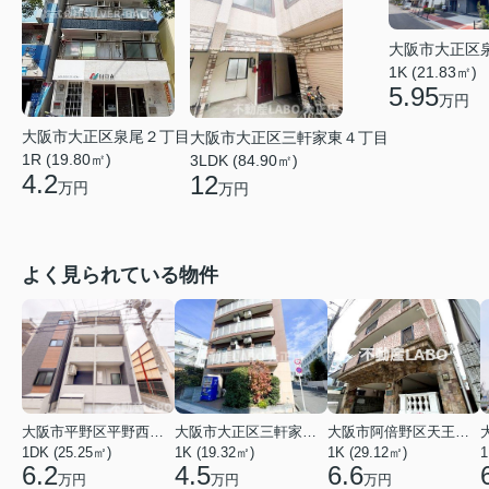
大阪市大正区
1K (21.83㎡)
5.95
万円
大阪市大正区泉尾２丁目
大阪市大正区三軒家東４丁目
1R (19.80㎡)
3LDK (84.90㎡)
4.2
12
万円
万円
よく見られている物件
大阪市平野区平野西３丁目
大阪市大正区三軒家東４丁目
大阪市阿倍野区天王寺町南２丁目
1DK (25.25㎡)
1K (19.32㎡)
1K (29.12㎡)
1
6.2
4.5
6.6
万円
万円
万円