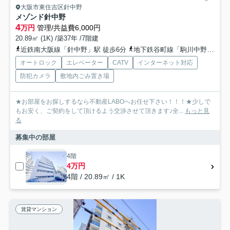
大阪市東住吉区針中野
メゾンド針中野
4
万円
管理/共益費6,000円
20.89㎡ (1K) /築37年 /7階建
近鉄南大阪線「針中野」駅 徒歩6分
地下鉄谷町線「駒川中野」駅 徒歩10分
オートロック
エレベーター
CATV
インターネット対応
防犯カメラ
敷地内ごみ置き場
★お部屋をお探しするなら不動産LABOへお任せ下さい！！！★少しで
もお安く、ご契約をして頂けるよう交渉させて頂きます♪全...
もっと見
る
募集中の部屋
4階
4万円
4階 / 20.89㎡ / 1K
賃貸マンション