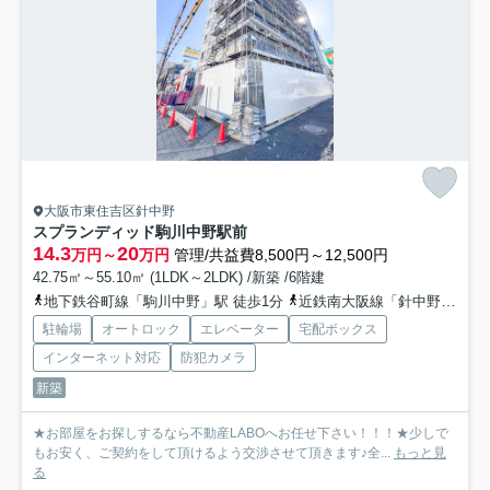
大阪市東住吉区針中野
スプランディッド駒川中野駅前
14.3
20
万円～
万円
管理/共益費8,500円～12,500円
42.75㎡～55.10㎡ (1LDK～2LDK) /新築 /6階建
地下鉄谷町線「駒川中野」駅 徒歩1分
近鉄南大阪線「針中野」駅 徒歩6分
駐輪場
オートロック
エレベーター
宅配ボックス
インターネット対応
防犯カメラ
新築
★お部屋をお探しするなら不動産LABOへお任せ下さい！！！★少しで
もお安く、ご契約をして頂けるよう交渉させて頂きます♪全...
もっと見
る