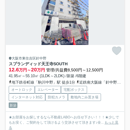
大阪市東住吉区針中野
スプランディッド天王寺SOUTH
12.6
20
万円～
万円
管理/共益費8,500円～12,500円
41.95㎡～55.10㎡ (1LDK～2LDK) /新築 /6階建
地下鉄谷町線「駒川中野」駅 徒歩1分
近鉄南大阪線「針中野」駅 徒歩6分
オートロック
エレベーター
宅配ボックス
インターネット対応
防犯カメラ
敷地内ごみ置き場
新築
★お部屋をお探しするなら不動産LABOへお任せ下さい！！！★少しで
もお安く、ご契約をして頂けるよう交渉させて頂きます♪全...
もっと見
る