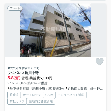
アパート
大阪市東住吉区針中野
フジパレス駒川中野
5.8
万円
管理/共益費5,100円
27.60㎡ (1R) /築13年 /3階建
地下鉄谷町線「駒川中野」駅 徒歩3分
近鉄南大阪線「針中野」駅 徒歩7分
駐輪場
オートロック
CATV
インターネット対応
防犯カメラ
敷地内ごみ置き場