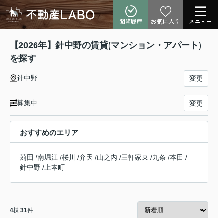
閲覧履歴
お気に入り
メニュー
【2026年】針中野の賃貸(マンション・アパート)
を探す
針中野
変更
募集中
変更
おすすめのエリア
苅田
/
南堀江
/
桜川
/
弁天
/
山之内
/
三軒家東
/
九条
/
本田
/
針中野
/
上本町
4
棟
31
件