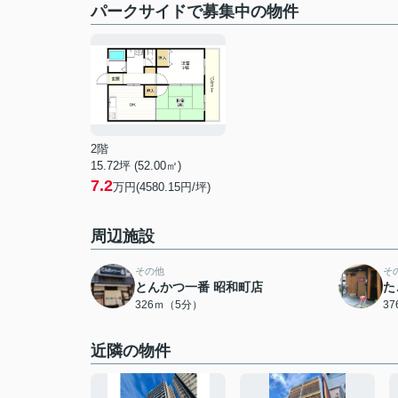
パークサイドで募集中の物件
2階
15.72坪 (52.00㎡)
7.2
万円(4580.15円/坪)
周辺施設
その他
そ
とんかつ一番 昭和町店
た
326ｍ（5分）
3
近隣の物件