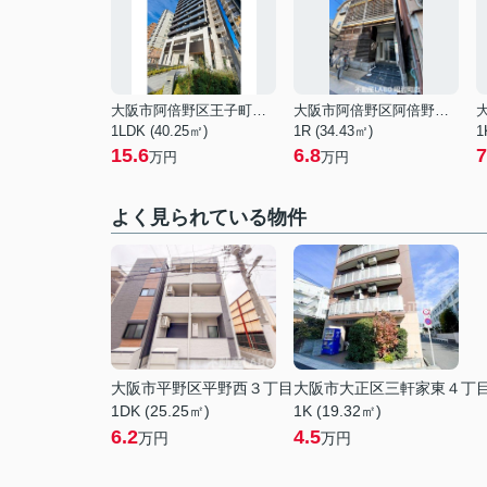
大阪市阿倍野区王子町１丁目
大阪市阿倍野区阿倍野筋４丁目
1LDK (40.25㎡)
1R (34.43㎡)
1
15.6
6.8
7
万円
万円
よく見られている物件
大阪市平野区平野西３丁目
大阪市大正区三軒家東４丁
1DK (25.25㎡)
1K (19.32㎡)
6.2
4.5
万円
万円