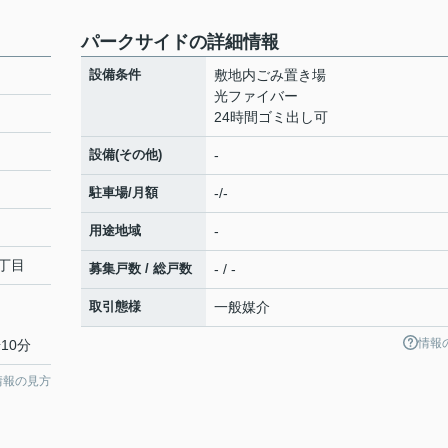
パークサイドの詳細情報
設備条件
敷地内ごみ置き場
光ファイバー
24時間ゴミ出し可
設備(その他)
-
駐車場/月額
-/-
用途地域
-
丁目
募集戸数 / 総戸数
- / -
取引態様
一般媒介
情報
10分
情報の見方