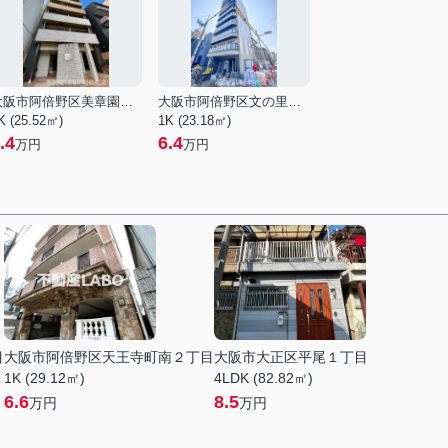
大阪市阿倍野区美章園２丁目
大阪市阿倍野区文の里４丁目
K (25.52㎡)
1K (23.18㎡)
.4
6.4
万円
万円
目
大阪市阿倍野区天王寺町南２丁目
大阪市大正区平尾１丁目
1K (29.12㎡)
4LDK (82.82㎡)
6.6
8.5
万円
万円