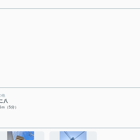
の他
こ八
76ｍ（5分）