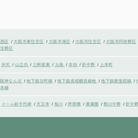
西区
大阪市東住吉区
大阪市港区
大阪市住吉区
大阪市阿倍野区
/
/
/
/
生野区
弁天
山之内
三軒家東
九条
本田
針中野
上本町
/
/
/
/
/
/
鉄阪神なんば
地下鉄谷町線
地下鉄長堀鶴見緑地
地下鉄御堂筋線
/
/
/
/
本線
ドーム前千代崎
天王寺
桜川
芦原橋
美章園
駒川中野
針中
/
/
/
/
/
/