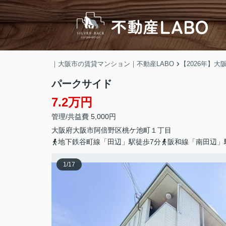
｜大阪市の賃貸マンション｜不動産LABO
【2026年】
パークサイド
7.2万円
管理/共益費 5,000円
大阪府
大阪市阿倍野区
桃ケ池町
１丁目
地下鉄谷町線「田辺」駅徒歩7分
阪和線「南田辺」
1
/
17