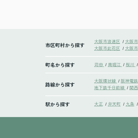
大阪市浪速区
大阪市
/
市区町村から探す
大阪市此花区
大阪市
/
町名から探す
苅田
南堀江
桜川
/
/
/
大阪環状線
阪神電
/
路線から探す
地下鉄千日前線
関西
/
駅から探す
大正
弁天町
九条
/
/
/