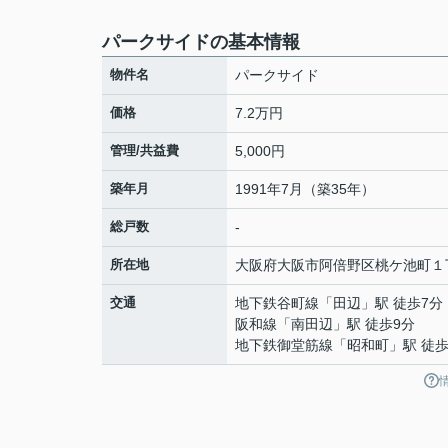
パークサイドの基本情報
物件名
パークサイド
価格
7.2万円
管理/共益費
5,000円
築年月
1991年7月（築35年）
総戸数
-
所在地
大阪府
大阪市阿倍野区
桃ケ池町
１
交通
地下鉄谷町線
「
田辺
」駅 徒歩7分
阪和線
「
南田辺
」駅 徒歩9分
地下鉄御堂筋線
「
昭和町
」駅 徒歩