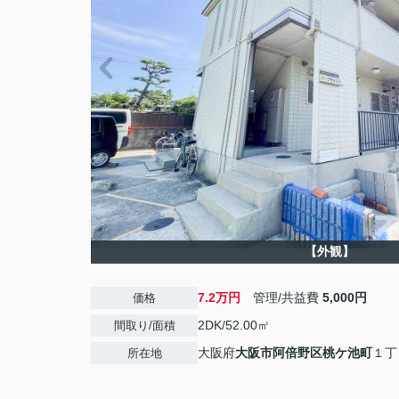
【外観】
7.2万円
管理/共益費
5,000円
価格
2DK/52.00㎡
間取り/面積
大阪府
大阪市阿倍野区
桃ケ池町
１丁
所在地