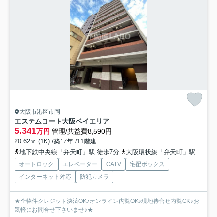
大阪市港区市岡
エステムコート大阪ベイエリア
5.341
万円
管理/共益費8,590円
20.62㎡ (1K) /築17年 /11階建
地下鉄中央線「弁天町」駅 徒歩7分
大阪環状線「弁天町」駅 徒歩8分
オートロック
エレベーター
CATV
宅配ボックス
インターネット対応
防犯カメラ
★全物件クレジット決済OK♪オンライン内覧OK♪現地待合せ内覧OK♪お
気軽にお問合せ下さいませ♪★