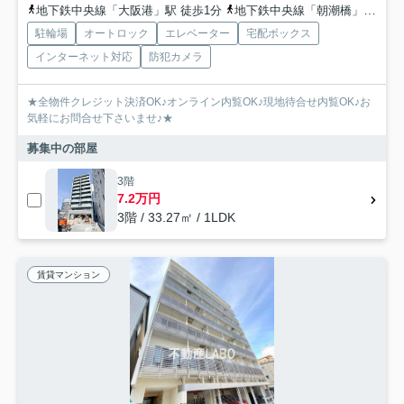
地下鉄中央線「大阪港」駅 徒歩1分
地下鉄中央線「朝潮橋」駅 徒歩20分
駐輪場
オートロック
エレベーター
宅配ボックス
インターネット対応
防犯カメラ
★全物件クレジット決済OK♪オンライン内覧OK♪現地待合せ内覧OK♪お
気軽にお問合せ下さいませ♪★
募集中の部屋
3階
7.2万円
3階 / 33.27㎡ / 1LDK
賃貸マンション