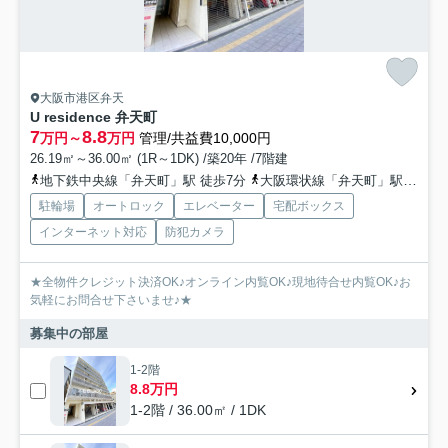
大阪市港区弁天
U residence 弁天町
7
8.8
万円～
万円
管理/共益費10,000円
26.19㎡～36.00㎡ (1R～1DK) /築20年 /7階建
地下鉄中央線「弁天町」駅 徒歩7分
大阪環状線「弁天町」駅 徒歩7分
駐輪場
オートロック
エレベーター
宅配ボックス
インターネット対応
防犯カメラ
★全物件クレジット決済OK♪オンライン内覧OK♪現地待合せ内覧OK♪お
気軽にお問合せ下さいませ♪★
募集中の部屋
1-2階
8.8万円
1-2階 / 36.00㎡ / 1DK