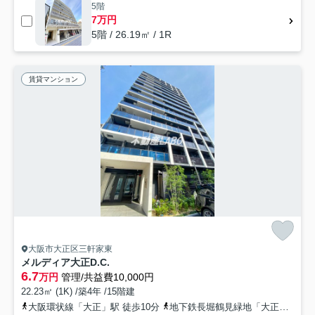
5階
7万円
5階 / 26.19㎡ / 1R
賃貸マンション
大阪市大正区三軒家東
メルディア大正D.C.
6.7
万円
管理/共益費10,000円
22.23㎡ (1K) /築4年 /15階建
大阪環状線「大正」駅 徒歩10分
地下鉄長堀鶴見緑地「大正」駅 徒歩11分