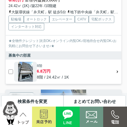
万円
管理/共益費5,000円
24.42㎡ (1K) /築22年 /10階建
大阪環状線「弁天町」駅 徒歩5分
地下鉄中央線「弁天町」駅 徒歩5分
駐輪場
オートロック
エレベーター
CATV
宅配ボックス
インターネット対応
★全物件クレジット決済OK♪オンライン内覧OK♪現地待合せ内覧OK♪お
気軽にお問合せ下さいませ♪★
募集中の部屋
8階
6.8万円
8階 / 24.42㎡ / 1K
賃貸マンション
検索条件を変更
まとめてお問い合わせ
メール
来店予約
電話
LINE