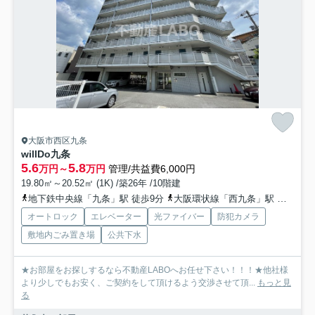
大阪市西区九条
willDo九条
5.6
5.8
万円～
万円
管理/共益費6,000円
19.80㎡～20.52㎡ (1K) /築26年 /10階建
地下鉄中央線「九条」駅 徒歩9分
大阪環状線「西九条」駅 徒歩9分
オートロック
エレベーター
光ファイバー
防犯カメラ
敷地内ごみ置き場
公共下水
★お部屋をお探しするなら不動産LABOへお任せ下さい！！！★他社様
より少しでもお安く、ご契約をして頂けるよう交渉させて頂...
もっと見
る