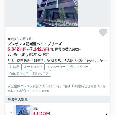
大阪市港区夕凪
プレサンス朝潮橋ベイ・ブリーズ
6.842
7.142
万円～
万円
管理/共益費7,580円
23.70㎡ (1K) /築1年 /14階建
地下鉄中央線「朝潮橋」駅 徒歩8分
大阪環状線「弁天町」駅 徒歩17分
駐輪場
オートロック
エレベーター
光ファイバー
宅配ボックス
防犯カメラ
★全物件クレジット決済OK♪オンライン内覧OK♪現地待合せ内覧OK♪お
気軽にお問合せ下さいませ♪★
募集中の部屋
3階
6.842万円