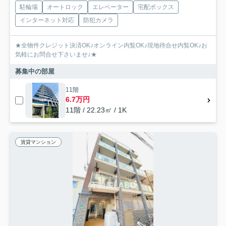
駐輪場
オートロック
エレベーター
宅配ボックス
インターネット対応
防犯カメラ
★全物件クレジット決済OK♪オンライン内覧OK♪現地待合せ内覧OK♪お
気軽にお問合せ下さいませ♪★
募集中の部屋
11階
6.7万円
11階 / 22.23㎡ / 1K
賃貸マンション