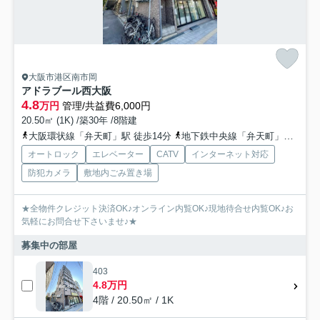
大阪市港区南市岡
アドラブール西大阪
4.8
万円
管理/共益費6,000円
20.50㎡ (1K) /築30年 /8階建
大阪環状線「弁天町」駅 徒歩14分
地下鉄中央線「弁天町」駅 徒歩13分
オートロック
エレベーター
CATV
インターネット対応
防犯カメラ
敷地内ごみ置き場
★全物件クレジット決済OK♪オンライン内覧OK♪現地待合せ内覧OK♪お
気軽にお問合せ下さいませ♪★
募集中の部屋
403
4.8万円
4階 / 20.50㎡ / 1K