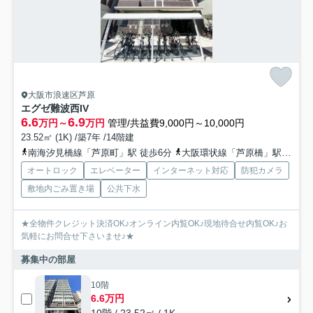
大阪市浪速区芦原
エグゼ難波西IV
6.6
6.9
万円～
万円
管理/共益費9,000円～10,000円
23.52㎡ (1K) /築7年 /14階建
南海汐見橋線「芦原町」駅 徒歩6分
大阪環状線「芦原橋」駅 徒歩7分
オートロック
エレベーター
インターネット対応
防犯カメラ
敷地内ごみ置き場
公共下水
★全物件クレジット決済OK♪オンライン内覧OK♪現地待合せ内覧OK♪お
気軽にお問合せ下さいませ♪★
募集中の部屋
10階
6.6万円
10階 / 23.52㎡ / 1K