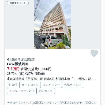
賃貸マンション
大阪市浪速区浪速西
Luxe難波西Ⅲ
7.1
万円
管理/共益費10,000円
25.73㎡ (1K) /築7年 /15階建
大阪環状線「芦原橋」駅 徒歩4分
関西本線「ＪＲ難波」駅 徒歩18分
駐輪場
オートロック
エレベーター
宅配ボックス
インターネット対応
防犯カメラ
★全物件クレジット決済OK♪オンライン内覧OK♪現地待合せ内覧OK♪お