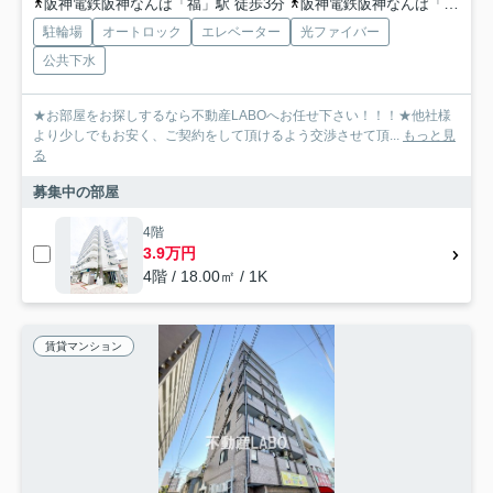
阪神電鉄阪神なんば「福」駅 徒歩3分
阪神電鉄阪神なんば「出来島」駅 徒歩9分
駐輪場
オートロック
エレベーター
光ファイバー
公共下水
★お部屋をお探しするなら不動産LABOへお任せ下さい！！！★他社様
より少しでもお安く、ご契約をして頂けるよう交渉させて頂...
もっと見
る
募集中の部屋
4階
3.9万円
4階 / 18.00㎡ / 1K
賃貸マンション