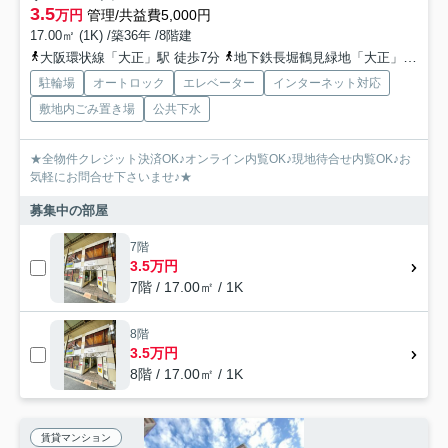
3.5
万円
管理/共益費5,000円
17.00㎡ (1K) /築36年 /8階建
大阪環状線「大正」駅 徒歩7分
地下鉄長堀鶴見緑地「大正」駅 徒歩6分
駐輪場
オートロック
エレベーター
インターネット対応
敷地内ごみ置き場
公共下水
★全物件クレジット決済OK♪オンライン内覧OK♪現地待合せ内覧OK♪お
気軽にお問合せ下さいませ♪★
募集中の部屋
7階
3.5万円
7階 / 17.00㎡ / 1K
8階
3.5万円
8階 / 17.00㎡ / 1K
賃貸マンション