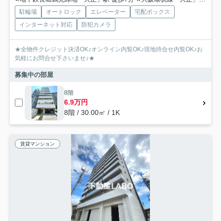
駐輪場
オートロック
エレベーター
宅配ボックス
インターネット対応
防犯カメラ
★全物件クレジット決済OK♪オンライン内覧OK♪現地待合せ内覧OK♪お
気軽にお問合せ下さいませ♪★
募集中の部屋
8階
6.9万円
8階 / 30.00㎡ / 1K
賃貸マンション