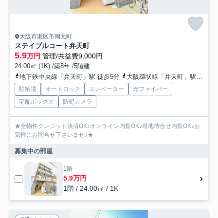
大阪市港区市岡元町
ステイブルコート弁天町
5.9
万円
管理/共益費9,000円
24.00㎡ (1K) /築8年 /5階建
地下鉄中央線「弁天町」駅 徒歩5分
大阪環状線「弁天町」駅 徒歩7分
駐輪場
オートロック
エレベーター
光ファイバー
宅配ボックス
防犯カメラ
★全物件クレジット決済OK♪オンライン内覧OK♪現地待合せ内覧OK♪お
気軽にお問合せ下さいませ♪★
募集中の部屋
1階
5.9万円
1階 / 24.00㎡ / 1K