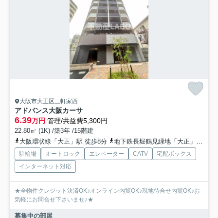
大阪市大正区三軒家西
アドバンス大阪カーサ
6.39
万円
管理/共益費5,300円
22.80㎡ (1K) /築3年 /15階建
大阪環状線「大正」駅 徒歩8分
地下鉄長堀鶴見緑地「大正」駅 徒歩8分
駐輪場
オートロック
エレベーター
CATV
宅配ボックス
インターネット対応
★全物件クレジット決済OK♪オンライン内覧OK♪現地待合せ内覧OK♪お
気軽にお問合せ下さいませ♪★
募集中の部屋