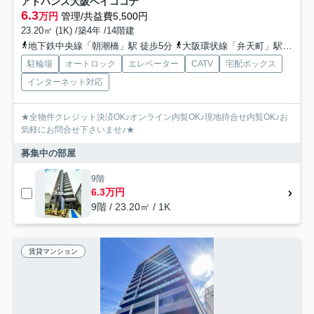
アドバンス大阪ベイココナ
6.3
万円
管理/共益費5,500円
23.20㎡ (1K) /築4年 /14階建
地下鉄中央線「朝潮橋」駅 徒歩5分
大阪環状線「弁天町」駅 徒歩18分
駐輪場
オートロック
エレベーター
CATV
宅配ボックス
インターネット対応
★全物件クレジット決済OK♪オンライン内覧OK♪現地待合せ内覧OK♪お
気軽にお問合せ下さいませ♪★
募集中の部屋
9階
6.3万円
9階 / 23.20㎡ / 1K
賃貸マンション