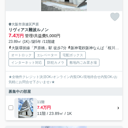
大阪市浪速区芦原
リヴィアス難波ルノン
7.4
万円
管理/共益費5,000円
23.89㎡ (1K) /築5年 /11階建
大阪環状線「芦原橋」駅 徒歩7分
阪神電鉄阪神なんば「桜川」駅 徒歩9分
オートロック
エレベーター
宅配ボックス
インターネット対応
防犯カメラ
敷地内ごみ置き場
★全物件クレジット決済OK♪オンライン内覧OK♪現地待合せ内覧OK♪お
気軽にお問合せ下さいませ♪★
募集中の部屋
11階
7.4万円
11階 / 23.89㎡ / 1K