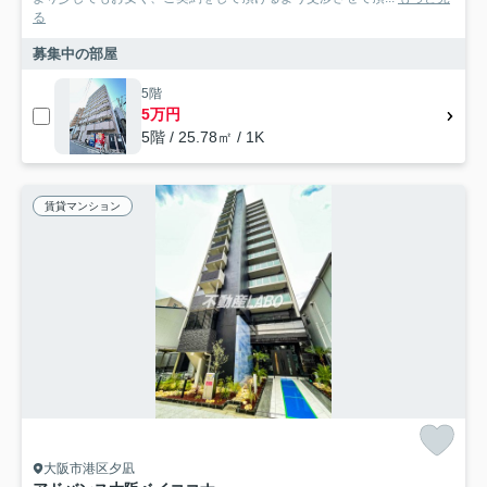
る
募集中の部屋
5階
5万円
5階 / 25.78㎡ / 1K
賃貸マンション
大阪市港区夕凪