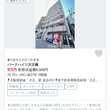
賃貸マンション
大阪市大正区三軒家東
パークハイツ大正橋
5
万円
管理/共益費8,000円
25.78㎡ (1K) /築27年 /9階建
大阪環状線「大正」駅 徒歩2分
地下鉄長堀鶴見緑地「大正」駅 徒歩3分
駐輪場
オートロック
エレベーター
CATV
インターネット対応
防犯カメラ
★お部屋をお探しするなら不動産LABOへお任せ下さい！！！★他社様
より少しでもお安く、ご契約をして頂けるよう交渉させて頂...
もっと見