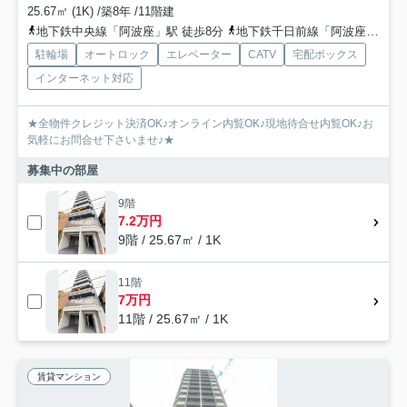
25.67㎡ (1K) /築8年 /11階建
地下鉄中央線「阿波座」駅 徒歩8分
地下鉄千日前線「阿波座」駅 徒歩8分
駐輪場
オートロック
エレベーター
CATV
宅配ボックス
インターネット対応
★全物件クレジット決済OK♪オンライン内覧OK♪現地待合せ内覧OK♪お
気軽にお問合せ下さいませ♪★
募集中の部屋
9階
7.2万円
9階 / 25.67㎡ / 1K
11階
7万円
11階 / 25.67㎡ / 1K
賃貸マンション