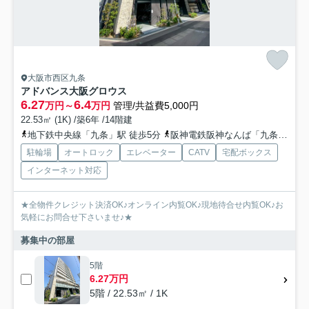
大阪市西区九条
アドバンス大阪グロウス
6.27
6.4
万円～
万円
管理/共益費5,000円
22.53㎡ (1K) /築6年 /14階建
地下鉄中央線「九条」駅 徒歩5分
阪神電鉄阪神なんば「九条」駅 徒歩5分
駐輪場
オートロック
エレベーター
CATV
宅配ボックス
インターネット対応
★全物件クレジット決済OK♪オンライン内覧OK♪現地待合せ内覧OK♪お
気軽にお問合せ下さいませ♪★
募集中の部屋
5階
6.27万円
5階 / 22.53㎡ / 1K