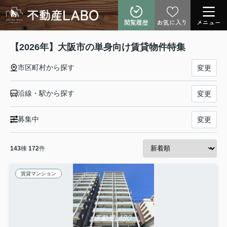
閲覧履歴
お気に入り
メニュー
【2026年】大阪市の単身向け賃貸物件特集
市区町村から探す
変更
沿線・駅から探す
変更
募集中
変更
143
棟
172
件
賃貸マンション