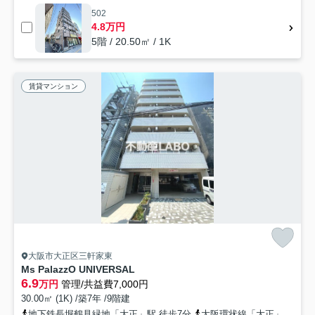
502
4.8万円
5階 / 20.50㎡ / 1K
賃貸マンション
大阪市大正区三軒家東
Ms PalazzO UNIVERSAL
6.9
万円
管理/共益費7,000円
30.00㎡ (1K) /築7年 /9階建
地下鉄長堀鶴見緑地「大正」駅 徒歩7分
大阪環状線「大正」駅 徒歩9分