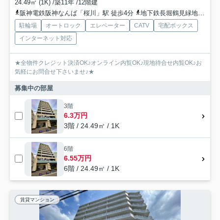
24.49㎡ (1K) /築11年 /12階建
阪神電鉄阪神なんば「桜川」駅 徒歩4分
地下鉄長堀鶴見緑地「ドーム前千代崎」駅 徒歩10分
駐輪場
オートロック
エレベーター
CATV
宅配ボックス
インターネット対応
★全物件クレジット決済OK♪オンライン内覧OK♪現地待合せ内覧OK♪お
気軽にお問合せ下さいませ♪★
募集中の部屋
3階
6.3万円
3階 / 24.49㎡ / 1K
6階
6.55万円
6階 / 24.49㎡ / 1K
賃貸マンション