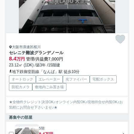
大阪市浪速区桜川
セレニテ難波グランデノール
8.4
万円
管理/共益費7,000円
23.12㎡ (1DK) /築3年 /15階建
地下鉄御堂筋線「なんば」駅 徒歩10分
オートロック
エレベーター
光ファイバー
宅配ボックス
防犯カメラ
敷地内ごみ置き場
★全物件クレジット決済OK♪オンライン内覧OK♪現地待合せ内覧OK♪お
気軽にお問合せ下さいませ♪★
募集中の部屋
5階
8.4万円