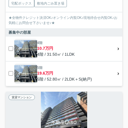
宅配ボックス
敷地内ごみ置き場
★全物件クレジット決済OK♪オンライン内覧OK♪現地待合せ内覧OK♪お
気軽にお問合せ下さいませ♪★
募集中の部屋
4階
10.7万円
4階 / 31.50㎡ / 1LDK
5階
19.6万円
5階 / 52.80㎡ / 2LDK＋S(納戸)
賃貸マンション