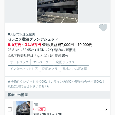
大阪市浪速区桜川
セレニテ難波グランデシュッド
8.5
11.9
万円～
万円
管理/共益費7,000円～10,000円
25.81㎡～32.95㎡ (1LDK～2K) /築2年 /15階建
地下鉄御堂筋線「なんば」駅 徒歩10分
オートロック
エレベーター
宅配ボックス
インターネット対応
防犯カメラ
敷地内ごみ置き場
★全物件クレジット決済OK♪オンライン内覧OK♪現地待合せ内覧OK♪お
気軽にお問合せ下さいませ♪★
募集中の部屋
7階
8.5万円
7階 / 25.81㎡ / 2K