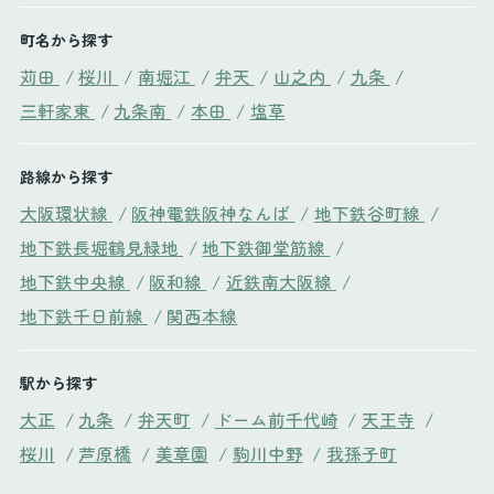
町名から探す
苅田
/
桜川
/
南堀江
/
弁天
/
山之内
/
九条
/
三軒家東
/
九条南
/
本田
/
塩草
路線から探す
大阪環状線
/
阪神電鉄阪神なんば
/
地下鉄谷町線
/
地下鉄長堀鶴見緑地
/
地下鉄御堂筋線
/
地下鉄中央線
/
阪和線
/
近鉄南大阪線
/
地下鉄千日前線
/
関西本線
駅から探す
大正
/
九条
/
弁天町
/
ドーム前千代崎
/
天王寺
/
桜川
/
芦原橋
/
美章園
/
駒川中野
/
我孫子町