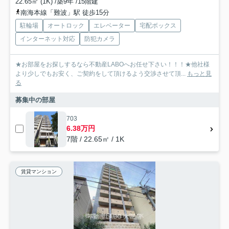
22.65㎡ (1K) /築9年 /15階建
南海本線「難波」駅 徒歩15分
駐輪場
オートロック
エレベーター
宅配ボックス
インターネット対応
防犯カメラ
★お部屋をお探しするなら不動産LABOへお任せ下さい！！！★他社様
より少しでもお安く、ご契約をして頂けるよう交渉させて頂...
もっと見
る
募集中の部屋
703
6.38万円
7階 / 22.65㎡ / 1K
賃貸マンション