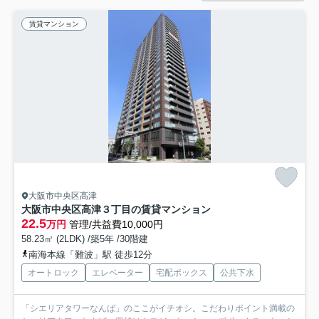
賃貸マンション
大阪市中央区高津
大阪市中央区高津３丁目の賃貸マンション
22.5
万円
管理/共益費10,000円
58.23㎡ (2LDK) /築5年 /30階建
南海本線「難波」駅 徒歩12分
オートロック
エレベーター
宅配ボックス
公共下水
「シエリアタワーなんば」のここがイチオシ。こだわりポイント満載の