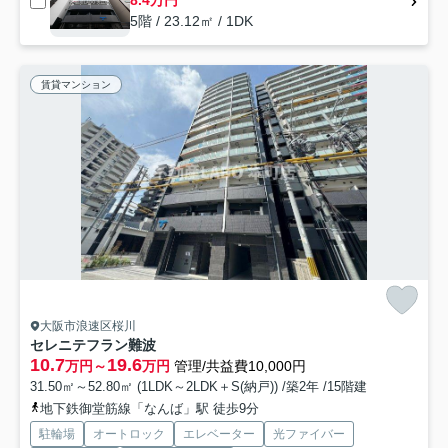
5階 / 23.12㎡ / 1DK
賃貸マンション
大阪市浪速区桜川
セレニテフラン難波
10.7
19.6
万円～
万円
管理/共益費10,000円
31.50㎡～52.80㎡ (1LDK～2LDK＋S(納戸)) /築2年 /15階建
地下鉄御堂筋線「なんば」駅 徒歩9分
駐輪場
オートロック
エレベーター
光ファイバー