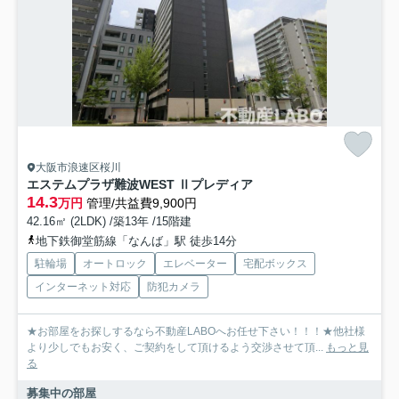
大阪市浪速区桜川
エステムプラザ難波WEST Ⅱプレディア
14.3
万円
管理/共益費9,900円
42.16㎡ (2LDK) /築13年 /15階建
地下鉄御堂筋線「なんば」駅 徒歩14分
駐輪場
オートロック
エレベーター
宅配ボックス
インターネット対応
防犯カメラ
★お部屋をお探しするなら不動産LABOへお任せ下さい！！！★他社様
より少しでもお安く、ご契約をして頂けるよう交渉させて頂...
もっと見
る
募集中の部屋