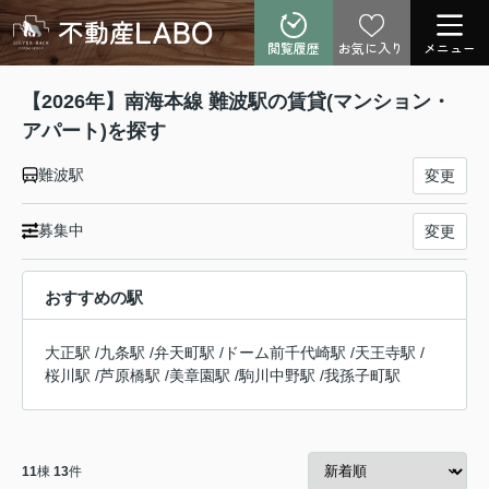
閲覧履歴
お気に入り
メニュー
【2026年】南海本線 難波駅の賃貸(マンション・
アパート)を探す
難波駅
変更
募集中
変更
おすすめの駅
大正駅
/
九条駅
/
弁天町駅
/
ドーム前千代崎駅
/
天王寺駅
/
桜川駅
/
芦原橋駅
/
美章園駅
/
駒川中野駅
/
我孫子町駅
11
棟
13
件