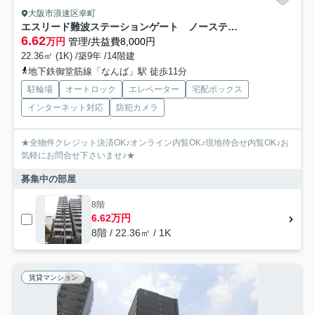
大阪市浪速区幸町
エスリード難波ステーションゲート ノーステラス
6.62
万円
管理/共益費8,000円
22.36㎡ (1K) /築9年 /14階建
地下鉄御堂筋線「なんば」駅 徒歩11分
駐輪場
オートロック
エレベーター
宅配ボックス
インターネット対応
防犯カメラ
★全物件クレジット決済OK♪オンライン内覧OK♪現地待合せ内覧OK♪お
気軽にお問合せ下さいませ♪★
募集中の部屋
8階
6.62万円
8階 / 22.36㎡ / 1K
賃貸マンション