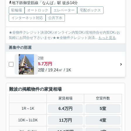
地下鉄御堂筋線「なんば」駅 徒歩14分
駐輪場
オートロック
エレベーター
宅配ボックス
インターネット対応
公共下水
★全物件クレジット決済OK♪オンライン内覧OK♪現地待合せ内覧OK♪お
気軽にお問合せ下さいませ♪★★全物件クレジット決済...
もっと見る
募集中の部屋
2階
5.7万円
2階 / 19.24㎡ / 1K
難波の掲載物件の家賃相場
家賃相場
空室件数
6.4万円
5室
1R～1K
11万円
4室
1DK～1LDK