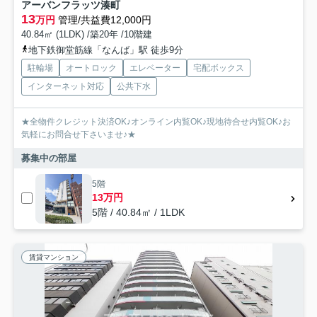
アーバンフラッツ湊町
13
万円
管理/共益費12,000円
40.84㎡ (1LDK) /築20年 /10階建
地下鉄御堂筋線「なんば」駅 徒歩9分
駐輪場
オートロック
エレベーター
宅配ボックス
インターネット対応
公共下水
★全物件クレジット決済OK♪オンライン内覧OK♪現地待合せ内覧OK♪お
気軽にお問合せ下さいませ♪★
募集中の部屋
5階
13万円
5階 / 40.84㎡ / 1LDK
賃貸マンション