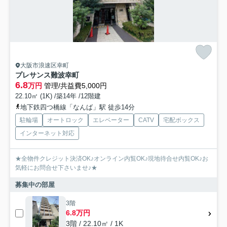
大阪市浪速区幸町
プレサンス難波幸町
6.8
万円
管理/共益費5,000円
22.10㎡ (1K) /築14年 /12階建
地下鉄四つ橋線「なんば」駅 徒歩14分
駐輪場
オートロック
エレベーター
CATV
宅配ボックス
インターネット対応
★全物件クレジット決済OK♪オンライン内覧OK♪現地待合せ内覧OK♪お
気軽にお問合せ下さいませ♪★
募集中の部屋
3階
6.8万円
3階 / 22.10㎡ / 1K