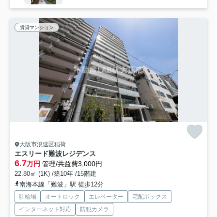
賃貸マンション
大阪市浪速区稲荷
エスリード難波レジデンス
6.7
万円
管理/共益費3,000円
22.80㎡ (1K) /築10年 /15階建
南海本線「難波」駅 徒歩12分
駐輪場
オートロック
エレベーター
宅配ボックス
インターネット対応
防犯カメラ