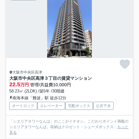
大阪市中央区高津
大阪市中央区高津３丁目の賃貸マンション
22.5
万円
管理/共益費10,000円
58.23㎡ (2LDK) /築5年 /30階建
南海本線「難波」駅 徒歩12分
オートロック
エレベーター
宅配ボックス
公共下水
「シエリアタワーなんば」のここがイチオシ。こだわりポイント満載の
シエリアタワーなんば。収納はクロゼット・シューズボックス...
もっと
見る