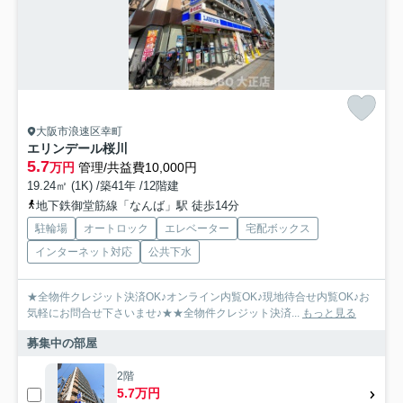
大阪市浪速区幸町
エリンデール桜川
5.7
万円
管理/共益費10,000円
19.24㎡ (1K) /築41年 /12階建
地下鉄御堂筋線「なんば」駅 徒歩14分
駐輪場
オートロック
エレベーター
宅配ボックス
インターネット対応
公共下水
★全物件クレジット決済OK♪オンライン内覧OK♪現地待合せ内覧OK♪お
気軽にお問合せ下さいませ♪★★全物件クレジット決済...
もっと見る
募集中の部屋
2階
5.7万円