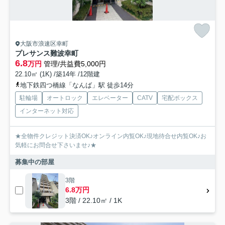
大阪市浪速区幸町
プレサンス難波幸町
6.8
万円
管理/共益費5,000円
22.10㎡ (1K) /築14年 /12階建
地下鉄四つ橋線「なんば」駅 徒歩14分
駐輪場
オートロック
エレベーター
CATV
宅配ボックス
インターネット対応
★全物件クレジット決済OK♪オンライン内覧OK♪現地待合せ内覧OK♪お
気軽にお問合せ下さいませ♪★
募集中の部屋
3階
6.8万円
3階 / 22.10㎡ / 1K