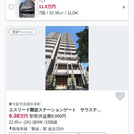
713
11.9万円
7階 / 32.95㎡ / 1LDK
賃貸マンション
大阪市浪速区幸町
エスリード難波ステーションゲート サウステラス
6.38
万円
管理/共益費8,000円
22.65㎡ (1K) /築9年 /15階建
南海本線「難波」駅 徒歩15分