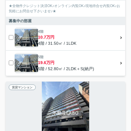
★全物件クレジット決済OK♪オンライン内覧OK♪現地待合せ内覧OK♪お
気軽にお問合せ下さいませ♪★
募集中の部屋
4階
10.7万円
4階 / 31.50㎡ / 1LDK
5階
19.6万円
5階 / 52.80㎡ / 2LDK＋S(納戸)
賃貸マンション