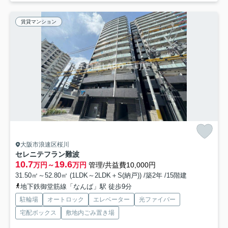
賃貸マンション
大阪市浪速区桜川
セレニテフラン難波
10.7
19.6
万円～
万円
管理/共益費10,000円
31.50㎡～52.80㎡ (1LDK～2LDK＋S(納戸)) /築2年 /15階建
地下鉄御堂筋線「なんば」駅 徒歩9分
駐輪場
オートロック
エレベーター
光ファイバー
宅配ボックス
敷地内ごみ置き場