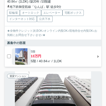
40.84㎡ (1LDK) /築20年 /10階建
地下鉄御堂筋線「なんば」駅 徒歩9分
駐輪場
オートロック
エレベーター
宅配ボックス
インターネット対応
公共下水
★全物件クレジット決済OK♪オンライン内覧OK♪現地待合せ内覧OK♪お
気軽にお問合せ下さいませ♪★
募集中の部屋
5階
13万円
5階 / 40.84㎡ / 1LDK
賃貸マンション