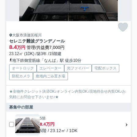
大阪市浪速区桜川
セレニテ難波グランデノール
8.4
万円
管理/共益費7,000円
23.12㎡ (1DK) /築3年 /15階建
地下鉄御堂筋線「なんば」駅 徒歩10分
オートロック
エレベーター
光ファイバー
宅配ボックス
防犯カメラ
敷地内ごみ置き場
★全物件クレジット決済OK♪オンライン内覧OK♪現地待合せ内覧OK♪お
気軽にお問合せ下さいませ♪★
募集中の部屋
5階
8.4万円
5階 / 23.12㎡ / 1DK