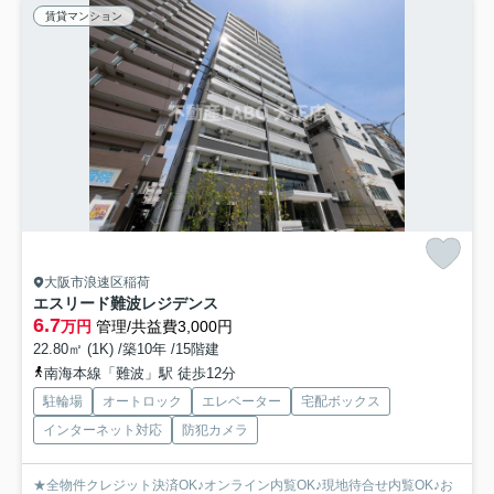
賃貸マンション
大阪市浪速区稲荷
エスリード難波レジデンス
6.7
万円
管理/共益費3,000円
22.80㎡ (1K) /築10年 /15階建
南海本線「難波」駅 徒歩12分
駐輪場
オートロック
エレベーター
宅配ボックス
インターネット対応
防犯カメラ
★全物件クレジット決済OK♪オンライン内覧OK♪現地待合せ内覧OK♪お