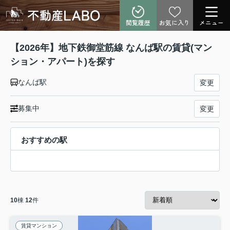
閲覧履歴
お気に入り
メニュー
【2026年】地下鉄御堂筋線 なんば駅の賃貸(マン
ション・アパート)を探す
なんば駅
変更
募集中
変更
おすすめの駅
10
棟
12
件
賃貸マンション