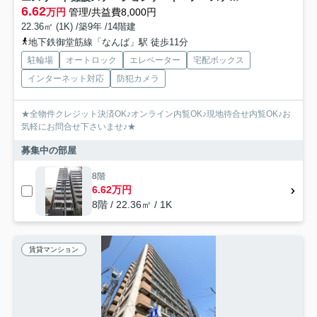
6.62
万円
管理/共益費8,000円
22.36㎡ (1K) /築9年 /14階建
地下鉄御堂筋線「なんば」駅 徒歩11分
駐輪場
オートロック
エレベーター
宅配ボックス
インターネット対応
防犯カメラ
★全物件クレジット決済OK♪オンライン内覧OK♪現地待合せ内覧OK♪お
気軽にお問合せ下さいませ♪★
募集中の部屋
8階
6.62万円
8階 / 22.36㎡ / 1K
賃貸マンション