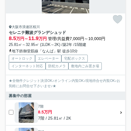
大阪市浪速区桜川
セレニテ難波グランデシュッド
8.5
11.9
万円～
万円
管理/共益費7,000円～10,000円
25.81㎡～32.95㎡ (1LDK～2K) /築2年 /15階建
地下鉄御堂筋線「なんば」駅 徒歩10分
オートロック
エレベーター
宅配ボックス
インターネット対応
防犯カメラ
敷地内ごみ置き場
★全物件クレジット決済OK♪オンライン内覧OK♪現地待合せ内覧OK♪お
気軽にお問合せ下さいませ♪★
募集中の部屋
7階
8.5万円
7階 / 25.81㎡ / 2K