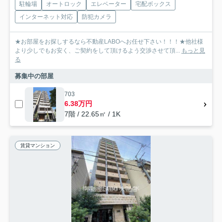
駐輪場
オートロック
エレベーター
宅配ボックス
インターネット対応
防犯カメラ
★お部屋をお探しするなら不動産LABOへお任せ下さい！！！★他社様
より少しでもお安く、ご契約をして頂けるよう交渉させて頂...
もっと見
る
募集中の部屋
703
6.38万円
7階 / 22.65㎡ / 1K
賃貸マンション