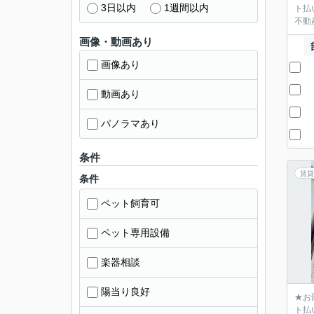
3日以内
1週間以内
ト払
不動産
画像・動画あり
画像あり
動画あり
パノラマあり
条件
賃貸
条件
ペット飼育可
ペット専用設備
楽器相談
陽当り良好
★お
ト払