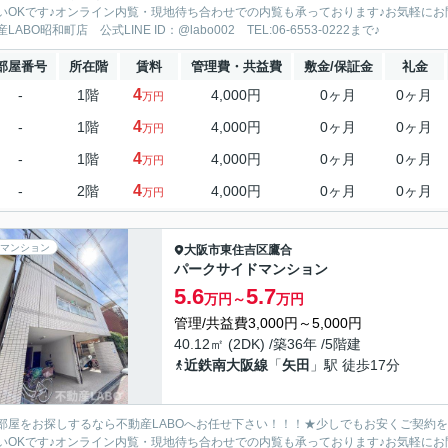
いOKです♪オンライン内覧・現地待ち合わせでの内覧も承っております♪お気軽に
LABO昭和町店 公式LINE ID：@labo002 TEL:06-6553-0222まで♪
部屋番号
所在階
賃料
管理費・共益費
敷金/保証金
礼金
4
-
1階
4,000円
0ヶ月
0ヶ月
万円
4
-
1階
4,000円
0ヶ月
0ヶ月
万円
4
-
1階
4,000円
0ヶ月
0ヶ月
万円
4
-
2階
4,000円
0ヶ月
0ヶ月
万円
マンション
大阪市東住吉区
鷹合
パークサイドマンション
5.6
5.7
万円～
万円
管理/共益費3,000円～5,000円
40.12㎡ (2DK) /築36年 /5階建
近鉄南大阪線
「
矢田
」駅 徒歩17分
部屋をお探しするなら不動産LABOへお任せ下さい！！！★少しでもお安くご契約
いOKです♪オンライン内覧・現地待ち合わせでの内覧も承っております♪お気軽に