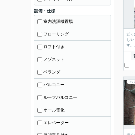
設備・仕様
室内洗濯機置場
フローリング
近く
しや
す。
ロフト付き
メゾネット
ベランダ
アパ
バルコニー
ルーフバルコニー
オール電化
エレベーター