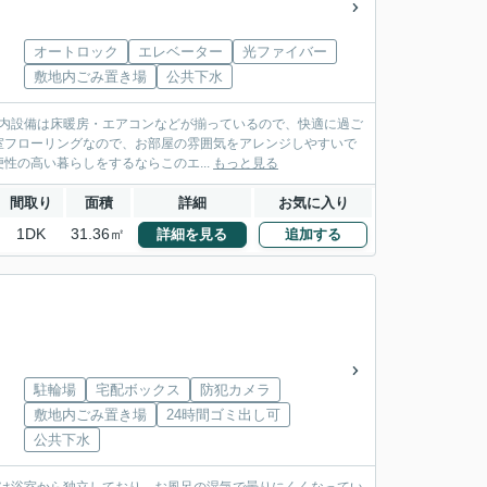
オートロック
エレベーター
光ファイバー
敷地内ごみ置き場
公共下水
。室内設備は床暖房・エアコンなどが揃っているので、快適に過ご
室フローリングなので、お部屋の雰囲気をアレンジしやすいで
の高い暮らしをするならこのエ...
もっと見る
間取り
面積
詳細
お気に入り
1DK
31.36㎡
詳細を見る
追加する
駐輪場
宅配ボックス
防犯カメラ
敷地内ごみ置き場
24時間ゴミ出し可
公共下水