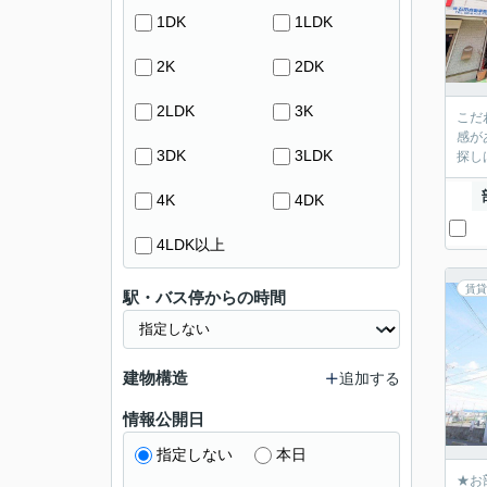
1DK
1LDK
2K
2DK
2LDK
3K
こだ
感が
3DK
3LDK
探し
4K
4DK
4LDK以上
賃貸
駅・バス停からの時間
建物構造
追加する
情報公開日
指定しない
本日
★お