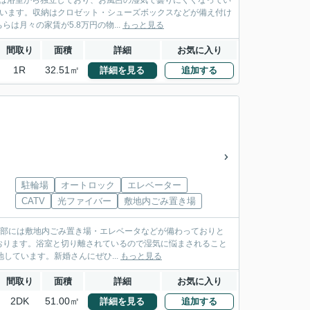
所は浴室から独立しており、お風呂の湿気で曇りにくくなってい
ています。収納はクロゼット・シューズボックスなどが備え付け
月々の家賃が5.8万円の物...
もっと見る
間取り
面積
詳細
お気に入り
1R
32.51㎡
詳細を見る
追加する
駐輪場
オートロック
エレベーター
CATV
光ファイバー
敷地内ごみ置き場
。共用部には敷地内ごみ置き場・エレベータなどが備わっておりと
おります。浴室と切り離されているので湿気に悩まされること
しています。新婚さんにぜひ...
もっと見る
間取り
面積
詳細
お気に入り
2DK
51.00㎡
詳細を見る
追加する