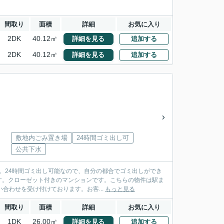
間取り
面積
詳細
お気に入り
2DK
40.12㎡
詳細を見る
追加する
2DK
40.12㎡
詳細を見る
追加する
敷地内ごみ置き場
24時間ゴミ出し可
公共下水
す。24時間ゴミ出し可能なので、自分の都合でゴミ出しができ
す。クローゼット付きのマンションです。こちらの物件は駅ま
合わせを受け付けております。お客...
もっと見る
間取り
面積
詳細
お気に入り
1DK
26.00㎡
詳細を見る
追加する