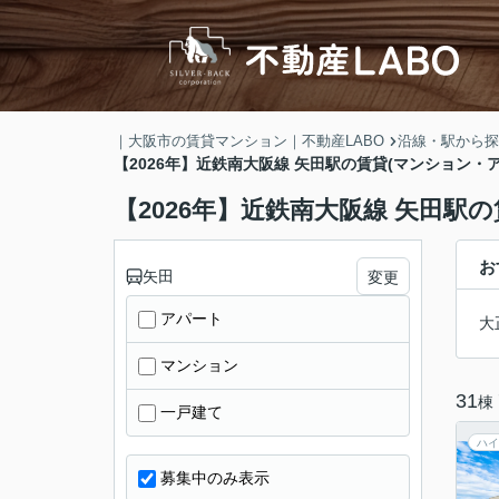
｜大阪市の賃貸マンション｜不動産LABO
沿線・駅から探
【2026年】近鉄南大阪線 矢田駅の賃貸(マンション・
【2026年】近鉄南大阪線 矢田駅
お
矢田
変更
アパート
大
マンション
31
棟
一戸建て
ハイ
募集中のみ表示