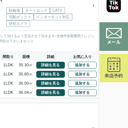
円
駐輪場
オートロック
CATV
宅配ボックス
インターネット対応
防犯カメラ
をして頂けるよう交渉させて頂きます♪全物件初期費用クレジッ
メール
お問合せ下さいませ☆☆
間取り
面積
詳細
お気に入り
1LDK
35.30㎡
詳細を見る
追加する
1LDK
35.80㎡
詳細を見る
追加する
来店予約
1LDK
36.00㎡
詳細を見る
追加する
1LDK
36.04㎡
詳細を見る
追加する