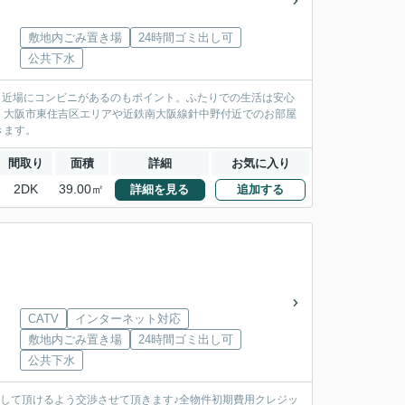
敷地内ごみ置き場
24時間ゴミ出し可
公共下水
分と近場にコンビニがあるのもポイント。ふたりでの生活は安心
。大阪市東住吉区エリアや近鉄南大阪線針中野付近でのお部屋
きます。
間取り
面積
詳細
お気に入り
2DK
39.00㎡
詳細を見る
追加する
CATV
インターネット対応
敷地内ごみ置き場
24時間ゴミ出し可
公共下水
をして頂けるよう交渉させて頂きます♪全物件初期費用クレジッ