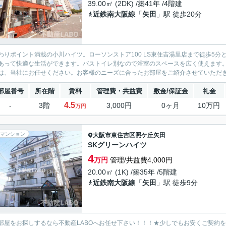
39.00㎡ (2DK) /築41年 /4階建
近鉄南大阪線
「
矢田
」駅 徒歩20分
わりポイント満載の小川ハイツ。ローソンストア100 LS東住吉湯里店まで徒歩5
あって快適な生活ができます。バストイレ別なので浴室のスペースを広く使えます
は、当社にお任せください。お客様のニーズに合ったお部屋をご紹介させていただ
部屋番号
所在階
賃料
管理費・共益費
敷金/保証金
礼金
4.5
-
3階
3,000円
0ヶ月
10万円
万円
マンション
大阪市東住吉区
照ケ丘矢田
SKグリーンハイツ
4
万円
管理/共益費4,000円
20.00㎡ (1K) /築35年 /5階建
近鉄南大阪線
「
矢田
」駅 徒歩9分
部屋をお探しするなら不動産LABOへお任せ下さい！！！★少しでもお安くご契約