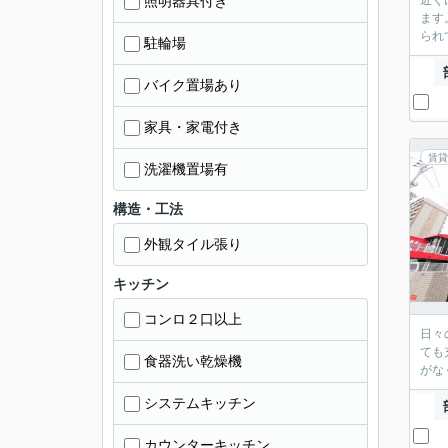
照明器具付き
近く
ます
られ
駐輪場
バイク置場あり
家具・家電付き
賃貸
洗濯機置場有
構造・工法
外観タイル張り
キッチン
コンロ２口以上
日々
ても
食器洗い乾燥機
がな
システムキッチン
カウンターキッチン