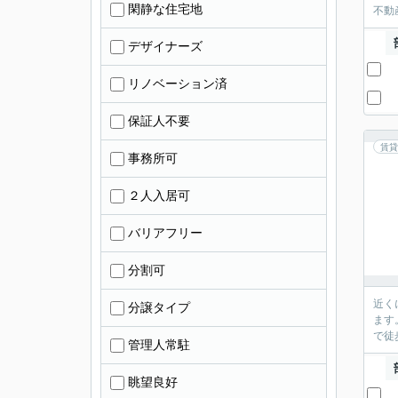
閑静な住宅地
不動産
デザイナーズ
リノベーション済
保証人不要
賃貸
事務所可
２人入居可
バリアフリー
分割可
近く
分譲タイプ
ます
で徒
管理人常駐
眺望良好