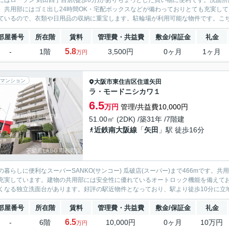
にはローソン 苅田四丁目店(徒歩6分)がありちょっとした買い物に便利です。洗面
。共用部にはゴミ出し24時間OK・宅配ボックスなどが備わっておりとても充実し
ているので、衣類や日用品の収納に重宝します。駐輪場が利用可能な物件です。こちらは
部屋番号
所在階
賃料
管理費・共益費
敷金/保証金
礼金
5.8
-
1階
3,500円
0ヶ月
1ヶ月
万円
マンション
大阪市東住吉区
住道矢田
ラ・モードニシカワ１
6.5
万円
管理/共益費10,000円
51.00㎡ (2DK) /築31年 /7階建
近鉄南大阪線
「
矢田
」駅 徒歩16分
の暮らしに便利なスーパーSANKO(サンコー) 瓜破店(スーパー)まで466mです
充実しています。建物の共用部には安全性に優れているオートロック機能を備えて
くなる独立洗面台があります。好評の駅近物件となっており、駅より徒歩10分に立地
部屋番号
所在階
賃料
管理費・共益費
敷金/保証金
礼金
6.5
-
6階
10,000円
0ヶ月
10万円
万円