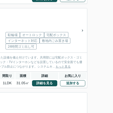
駐輪場
オートロック
宅配ボックス
インターネット対応
敷地内ごみ置き場
24時間ゴミ出し可
した設備を備え付けています。共用部には宅配ボックス・ゴミ
ロック・TVインターホンなどを設置しているので安全面でも優
ル防止につながります。システムキ...
もっと見る
間取り
面積
詳細
お気に入り
1LDK
31.05㎡
詳細を見る
追加する