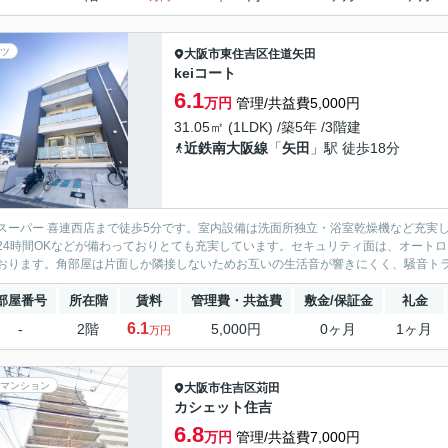
ツ
大阪市東住吉区
住道矢田
keiコート
6.1
万円
管理/共益費5,000円
31.05㎡ (1LDK) /築5年 /3階建
近鉄南大阪線
「
矢田
」駅 徒歩18分
スーパー 喜連西店まで徒歩5分です。室内設備は洗面所独立・浴室乾燥機など充実
24時間OKなどが備わっておりとても充実しています。セキュリティ面は、オート
おります。角部屋は片面しか隣接しないためお互いの生活音が響きにくく、騒音トラブ
部屋番号
所在階
賃料
管理費・共益費
敷金/保証金
礼金
6.1
-
2階
5,000円
0ヶ月
1ヶ月
万円
マンション
大阪市住吉区
苅田
カシェット住吉
6.8
万円
管理/共益費7,000円