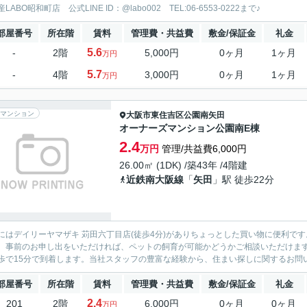
LABO昭和町店 公式LINE ID：@labo002 TEL:06-6553-0222まで♪
部屋番号
所在階
賃料
管理費・共益費
敷金/保証金
礼金
5.6
-
2階
5,000円
0ヶ月
1ヶ月
万円
5.7
-
4階
3,000円
0ヶ月
1ヶ月
万円
マンション
大阪市東住吉区
公園南矢田
オーナーズマンション公園南E棟
2.4
万円
管理/共益費6,000円
26.00㎡ (1DK) /築43年 /4階建
近鉄南大阪線
「
矢田
」駅 徒歩22分
にはデイリーヤマザキ 苅田六丁目店(徒歩4分)がありちょっとした買い物に便利で
。事前のお申し出をいただければ、ペットの飼育が可能かどうかご相談いただけま
歩で15分で到着します。当社スタッフの豊富な経験から、住まい探しに関するお問い
部屋番号
所在階
賃料
管理費・共益費
敷金/保証金
礼金
2.4
201
2階
6,000円
0ヶ月
0ヶ月
万円