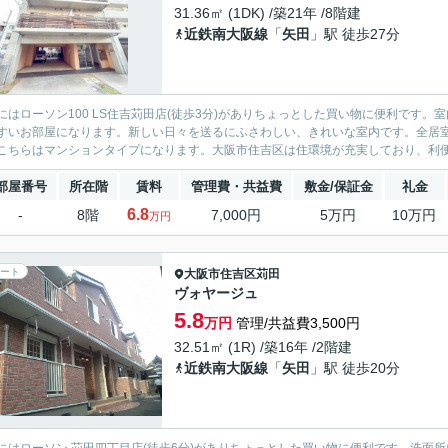
31.36㎡ (1DK) /築21年 /8階建
近鉄南大阪線
「
矢田
」駅 徒歩27分
にはローソン100 LS住吉苅田店(徒歩3分)がありちょっとした買い物に便利です
すいお部屋になります。新しい日々を送るにふさわしい、きれいな室内です。全居
こちらはマンションタイプになります。大阪市住吉区は住環境が充実しており、利便性
部屋番号
所在階
賃料
管理費・共益費
敷金/保証金
礼金
6.8
-
8階
7,000円
5万円
10万円
万円
ート
大阪市住吉区
苅田
ヴォヤージュ
5.8
万円
管理/共益費3,500円
32.51㎡ (1R) /築16年 /2階建
近鉄南大阪線
「
矢田
」駅 徒歩20分