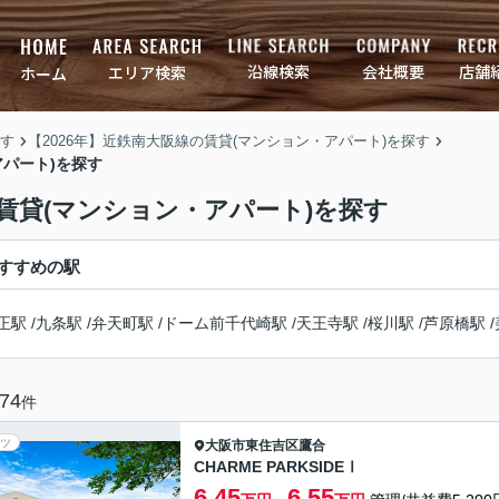
店舗
会社概要
沿線検索
エリア検索
ホーム
す
【2026年】近鉄南大阪線の賃貸(マンション・アパート)を探す
アパート)を探す
の賃貸(マンション・アパート)を探す
すすめの駅
正駅
/
九条駅
/
弁天町駅
/
ドーム前千代崎駅
/
天王寺駅
/
桜川駅
/
芦原橋駅
/
74
件
ツ
大阪市東住吉区
鷹合
CHARME PARKSIDEⅠ
6.45
6.55