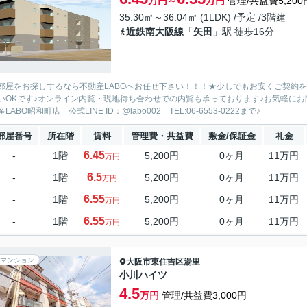
万円～
万円
管理/共益費5,200
35.30㎡～36.04㎡ (1LDK) /予定 /3階建
近鉄南大阪線
「
矢田
」駅 徒歩16分
部屋をお探しするなら不動産LABOへお任せ下さい！！！★少しでもお安くご契約
いOKです♪オンライン内覧・現地待ち合わせでの内覧も承っております♪お気軽に
LABO昭和町店 公式LINE ID：@labo002 TEL:06-6553-0222まで♪
部屋番号
所在階
賃料
管理費・共益費
敷金/保証金
礼金
6.45
-
1階
5,200円
0ヶ月
11万円
万円
6.5
-
1階
5,200円
0ヶ月
11万円
万円
6.55
-
1階
5,200円
0ヶ月
11万円
万円
6.55
-
1階
5,200円
0ヶ月
11万円
万円
マンション
大阪市東住吉区
湯里
小川ハイツ
4.5
万円
管理/共益費3,000円