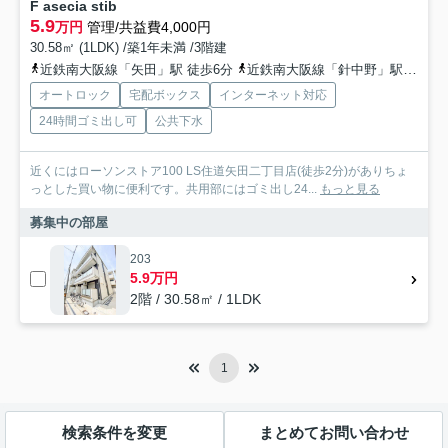
F asecia stib
5.9
万円
管理/共益費4,000円
30.58㎡ (1LDK) /築1年未満 /3階建
近鉄南大阪線「矢田」駅 徒歩6分
近鉄南大阪線「針中野」駅 徒歩22分
オートロック
宅配ボックス
インターネット対応
24時間ゴミ出し可
公共下水
近くにはローソンストア100 LS住道矢田二丁目店(徒歩2分)がありちょ
っとした買い物に便利です。共用部にはゴミ出し24...
もっと見る
募集中の部屋
203
5.9万円
2階 / 30.58㎡ / 1LDK
1
検索条件を変更
まとめてお問い合わせ