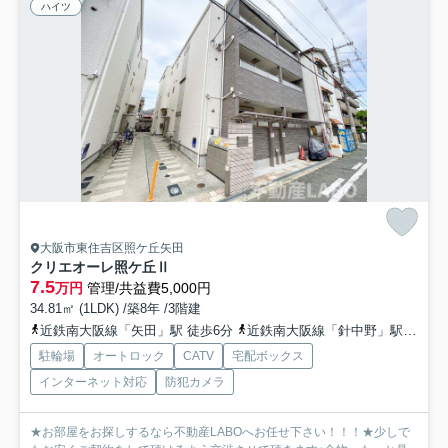
ハイツ
大阪市東住吉区照ケ丘矢田
クリエオーレ照ケ丘Ⅱ
7.5
万円
管理/共益費5,000円
34.81㎡ (1LDK) /築8年 /3階建
近鉄南大阪線「矢田」駅 徒歩6分
近鉄南大阪線「針中野」駅 徒歩18分
駐輪場
オートロック
CATV
宅配ボックス
インターネット対応
防犯カメラ
★お部屋をお探しするなら不動産LABOへお任せ下さい！！！★少しで