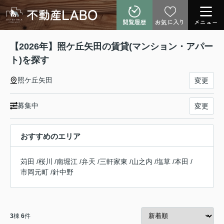
閲覧履歴
お気に入り
メニュー
【2026年】照ケ丘矢田の賃貸(マンション・アパー
ト)を探す
照ケ丘矢田
変更
募集中
変更
おすすめのエリア
苅田
/
桜川
/
南堀江
/
弁天
/
三軒家東
/
山之内
/
塩草
/
本田
/
市岡元町
/
針中野
3
棟
6
件