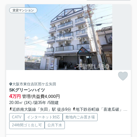
賃貸マンション
大阪市東住吉区照ケ丘矢田
SKグリーンハイツ
4
万円
管理/共益費4,000円
20.00㎡ (1K) /築35年 /5階建
近鉄南大阪線「矢田」駅 徒歩9分
地下鉄谷町線「喜連瓜破」駅 徒歩20分
CATV
インターネット対応
敷地内ごみ置き場
24時間ゴミ出し可
公共下水