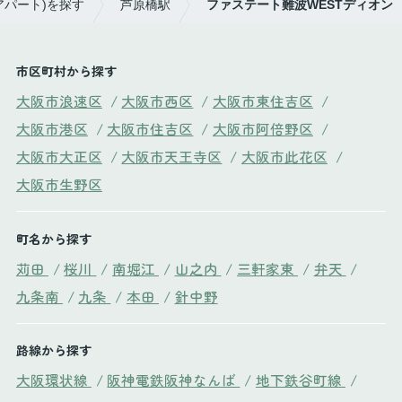
アパート)を探す
芦原橋駅
ファステート難波WESTディオン
市区町村から探す
大阪市浪速区
/
大阪市西区
/
大阪市東住吉区
/
大阪市港区
/
大阪市住吉区
/
大阪市阿倍野区
/
大阪市大正区
/
大阪市天王寺区
/
大阪市此花区
/
大阪市生野区
町名から探す
苅田
/
桜川
/
南堀江
/
山之内
/
三軒家東
/
弁天
/
九条南
/
九条
/
本田
/
針中野
路線から探す
大阪環状線
/
阪神電鉄阪神なんば
/
地下鉄谷町線
/