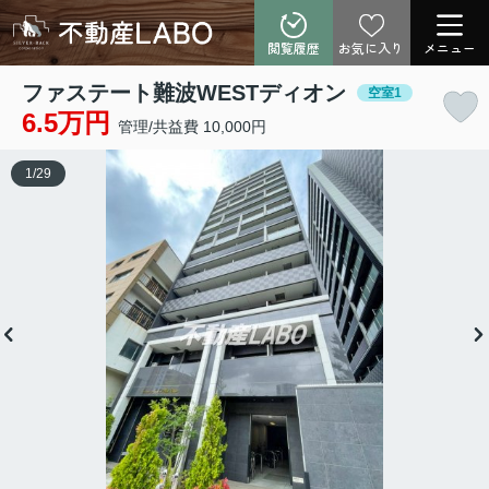
閲覧履歴
お気に入り
メニュー
ファステート難波WESTディオン
空室1
6.5万円
管理/共益費 10,000円
1
/
29