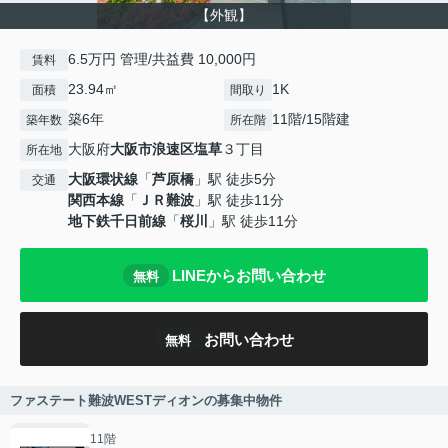
【外観】
6.5万円 管理/共益費 10,000円
賃料
23.94㎡
1K
面積
間取り
築6年
11階/15階建
築年数
所在階
大阪府
大阪市浪速区
塩草
３丁目
所在地
大阪環状線
「
芦原橋
」駅 徒歩5分
交通
関西本線
「
ＪＲ難波
」駅 徒歩11分
地下鉄千日前線
「
桜川
」駅 徒歩11分
LINEからお問い合わせ
無料
お問い合わせ
無料
ファステート難波WESTディオンの募集中物件
11階