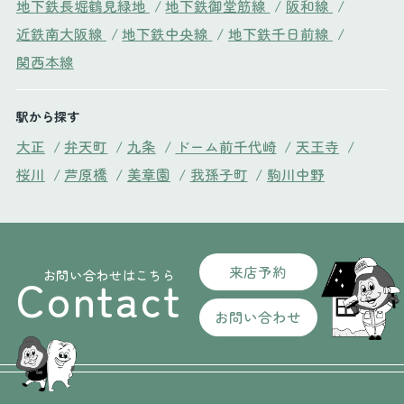
地下鉄長堀鶴見緑地
/
地下鉄御堂筋線
/
阪和線
/
近鉄南大阪線
/
地下鉄中央線
/
地下鉄千日前線
/
関西本線
駅から探す
大正
/
弁天町
/
九条
/
ドーム前千代崎
/
天王寺
/
桜川
/
芦原橋
/
美章園
/
我孫子町
/
駒川中野
来店予約
お問い合わせはこちら
Contact
お問い合わせ