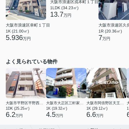
大阪市浪速区戎本町１丁目
1LDK (34.23㎡)
13.7
万円
大阪市浪速区幸町１丁目
大阪市浪速区久
1K (21.00㎡)
1R (20.36㎡)
5.936
7
万円
万円
よく見られている物件
大阪市平野区平野西３丁目
大阪市大正区三軒家東４丁目
大阪市阿倍野区天王寺町南２丁目
1DK (25.25㎡)
1K (19.32㎡)
1K (29.12㎡)
1
6.2
4.5
6.6
万円
万円
万円