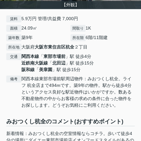
【外観】
5.9万円 管理/共益費 7,000円
賃料
24.09㎡
1K
面積
間取り
築9年
6階/11階建
築年数
所在階
大阪府
大阪市東住吉区
杭全
２丁目
所在地
関西本線
「
東部市場前
」駅 徒歩4分
交通
近鉄南大阪線
「
北田辺
」駅 徒歩15分
阪和線
「
美章園
」駅 徒歩15分
関西本線東部市場前駅周辺物件：みおつくし杭全。ライ
備考
フ 杭全店まで494mです。築9年の物件。駅から徒歩4分
というアクセス良好な駅近物件はいかがですか。数ある
不動産物件の中からお客様の求めの条件に合った物件を
お探しします。どうぞお気軽にご利用ください。
みおつくし杭全のコメント(おすすめポイント)
新着情報：みおつくし杭全の空室情報ならコチラ。歩いて徒歩4
分の場所にダイエー東部市場前店イオンフードスタイルがあるの