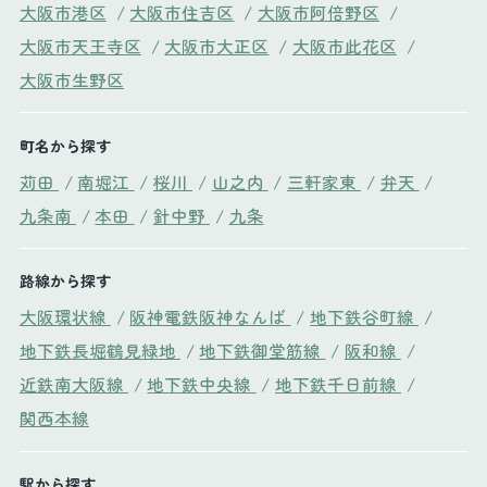
大阪市港区
/
大阪市住吉区
/
大阪市阿倍野区
/
大阪市天王寺区
/
大阪市大正区
/
大阪市此花区
/
大阪市生野区
町名から探す
苅田
/
南堀江
/
桜川
/
山之内
/
三軒家東
/
弁天
/
九条南
/
本田
/
針中野
/
九条
路線から探す
大阪環状線
/
阪神電鉄阪神なんば
/
地下鉄谷町線
/
地下鉄長堀鶴見緑地
/
地下鉄御堂筋線
/
阪和線
/
近鉄南大阪線
/
地下鉄中央線
/
地下鉄千日前線
/
関西本線
駅から探す