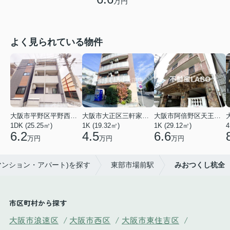
万円
よく見られている物件
大阪市平野区平野西３丁目
大阪市大正区三軒家東４丁目
大阪市阿倍野区天王寺町南２丁目
1DK (25.25㎡)
1K (19.32㎡)
1K (29.12㎡)
4
6.2
4.5
6.6
万円
万円
万円
マンション・アパート)を探す
東部市場前駅
みおつくし杭全
市区町村から探す
大阪市浪速区
/
大阪市西区
/
大阪市東住吉区
/