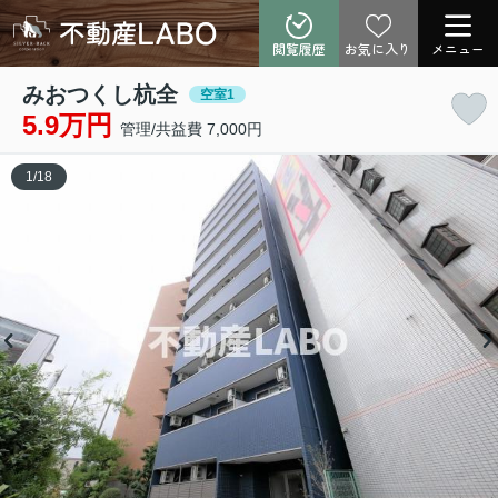
閲覧履歴
お気に入り
メニュー
みおつくし杭全
空室1
5.9万円
管理/共益費 7,000円
1
/
18