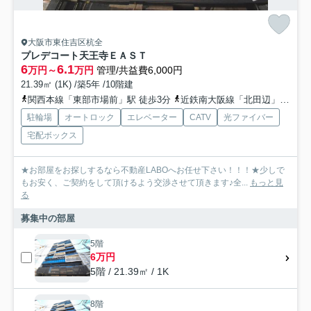
大阪市東住吉区杭全
プレデコート天王寺ＥＡＳＴ
6
6.1
万円～
万円
管理/共益費6,000円
21.39㎡ (1K) /築5年 /10階建
関西本線「東部市場前」駅 徒歩3分
近鉄南大阪線「北田辺」駅 徒歩19分
駐輪場
オートロック
エレベーター
CATV
光ファイバー
宅配ボックス
★お部屋をお探しするなら不動産LABOへお任せ下さい！！！★少しで
もお安く、ご契約をして頂けるよう交渉させて頂きます♪全...
もっと見
る
募集中の部屋
5階
6万円
5階 / 21.39㎡ / 1K
8階