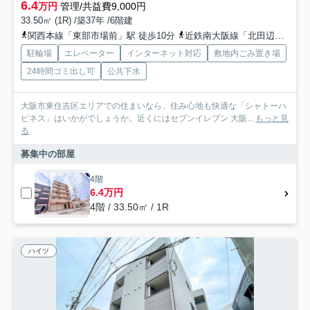
6.4
万円
管理/共益費9,000円
33.50㎡ (1R) /築37年 /6階建
関西本線「東部市場前」駅 徒歩10分
近鉄南大阪線「北田辺」駅 徒歩9分
駐輪場
エレベーター
インターネット対応
敷地内ごみ置き場
24時間ゴミ出し可
公共下水
大阪市東住吉区エリアでの住まいなら、住み心地も快適な「シャトーハ
ピネス」はいかがでしょうか。近くにはセブンイレブン 大阪...
もっと見
る
募集中の部屋
4階
6.4万円
4階 / 33.50㎡ / 1R
ハイツ