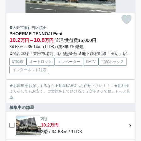
大阪市東住吉区杭全
PHOERME TENNOJI East
10.2
10.8
万円～
万円
管理/共益費15,000円
34.63㎡～35.14㎡ (1LDK) /築3年 /10階建
関西本線「東部市場前」駅 徒歩8分
地下鉄谷町線「田辺」駅 徒歩25分
駐輪場
オートロック
エレベーター
CATV
宅配ボックス
インターネット対応
★お部屋をお探しするなら不動産LABOへお任せ下さい！！！★他社様
より少しでもお安く、ご契約をして頂けるよう交渉させて頂...
もっと見
る
募集中の部屋
2階
10.2万円
2階 / 34.63㎡ / 1LDK