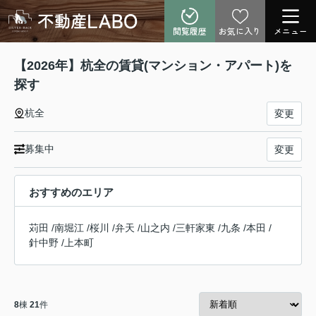
閲覧履歴
お気に入り
メニュー
【2026年】杭全の賃貸(マンション・アパート)を
探す
杭全
変更
募集中
変更
おすすめのエリア
苅田
/
南堀江
/
桜川
/
弁天
/
山之内
/
三軒家東
/
九条
/
本田
/
針中野
/
上本町
8
棟
21
件