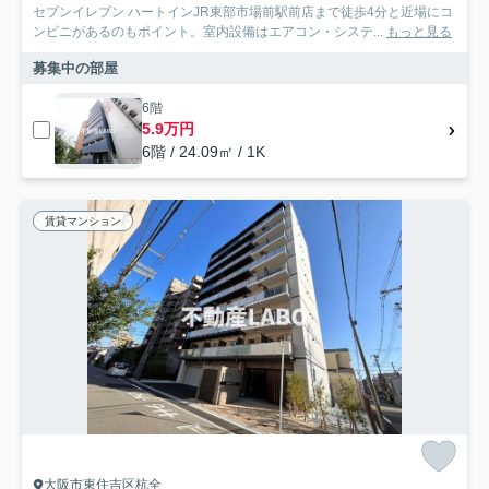
セブンイレブン ハートインJR東部市場前駅前店まで徒歩4分と近場にコ
ンビニがあるのもポイント。室内設備はエアコン・システ...
もっと見る
募集中の部屋
6階
5.9万円
6階 / 24.09㎡ / 1K
賃貸マンション
大阪市東住吉区杭全