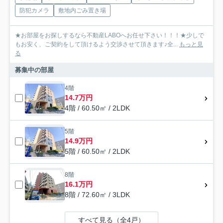
防犯カメラ
敷地内ごみ置き場
★お部屋をお探しするなら不動産LABOへお任せ下さい！！！★少しで
もお安く、ご契約をして頂けるよう交渉させて頂きます♪全...
もっと見
る
募集中の部屋
4階
14.7万円
4階 / 60.50㎡ / 2LDK
5階
14.9万円
5階 / 60.50㎡ / 2LDK
8階
16.1万円
8階 / 72.60㎡ / 3LDK
すべて見る（全4戸）