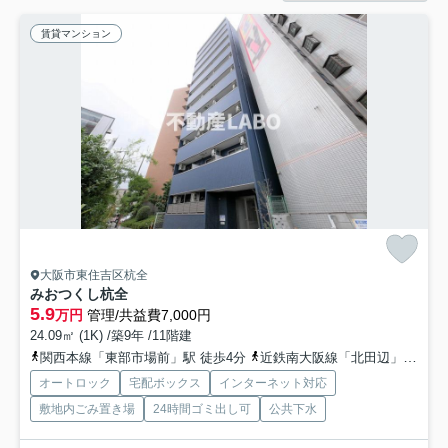
賃貸マンション
大阪市東住吉区杭全
みおつくし杭全
5.9
万円
管理/共益費7,000円
24.09㎡ (1K) /築9年 /11階建
関西本線「東部市場前」駅 徒歩4分
近鉄南大阪線「北田辺」駅 徒歩15分
オートロック
宅配ボックス
インターネット対応
敷地内ごみ置き場
24時間ゴミ出し可
公共下水