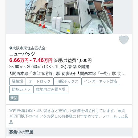
大阪市東住吉区杭全
ニューバッツ
6.66
7.46
万円～
万円
管理/共益費4,000円
25.60㎡～30.40㎡ (1DK～1LDK) /新築 /3階建
関西本線「東部市場前」駅 徒歩9分
関西本線「平野」駅 徒歩17分
駐輪場
オートロック
宅配ボックス
インターネット対応
防犯カメラ
敷地内ごみ置き場
新築
室内設備はBS・追い焚きなど充実した設備を備え付けています。家賃
10万円以下のハイツをお探しのお客様におすすめです。フロ...
もっと見
る
募集中の部屋