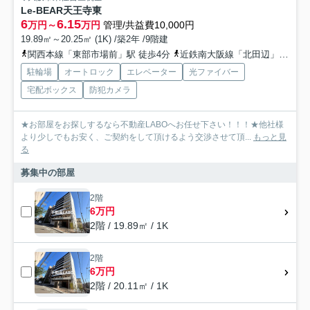
Le-BEAR天王寺東
6
6.15
万円～
万円
管理/共益費10,000円
19.89㎡～20.25㎡ (1K) /築2年 /9階建
関西本線「東部市場前」駅 徒歩4分
近鉄南大阪線「北田辺」駅 徒歩15分
駐輪場
オートロック
エレベーター
光ファイバー
宅配ボックス
防犯カメラ
★お部屋をお探しするなら不動産LABOへお任せ下さい！！！★他社様
より少しでもお安く、ご契約をして頂けるよう交渉させて頂...
もっと見
る
募集中の部屋
2階
6万円
2階 / 19.89㎡ / 1K
2階
6万円
2階 / 20.11㎡ / 1K