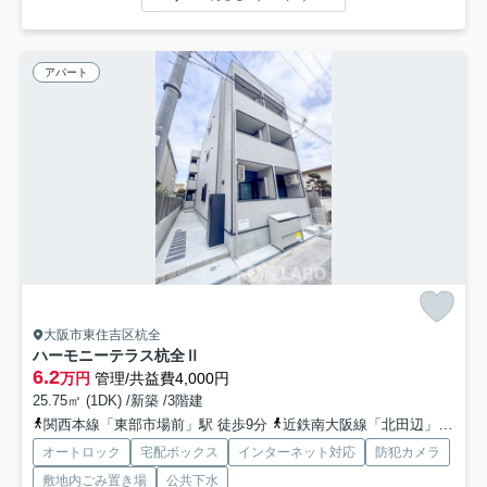
アパート
大阪市東住吉区杭全
ハーモニーテラス杭全Ⅱ
6.2
万円
管理/共益費4,000円
25.75㎡ (1DK) /新築 /3階建
関西本線「東部市場前」駅 徒歩9分
近鉄南大阪線「北田辺」駅 徒歩14分
オートロック
宅配ボックス
インターネット対応
防犯カメラ
敷地内ごみ置き場
公共下水