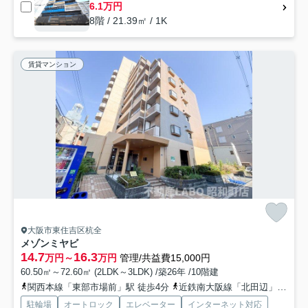
6.1万円
8階 / 21.39㎡ / 1K
賃貸マンション
大阪市東住吉区杭全
メゾンミヤビ
14.7
16.3
万円～
万円
管理/共益費15,000円
60.50㎡～72.60㎡ (2LDK～3LDK) /築26年 /10階建
関西本線「東部市場前」駅 徒歩4分
近鉄南大阪線「北田辺」駅 徒歩15分
駐輪場
オートロック
エレベーター
インターネット対応