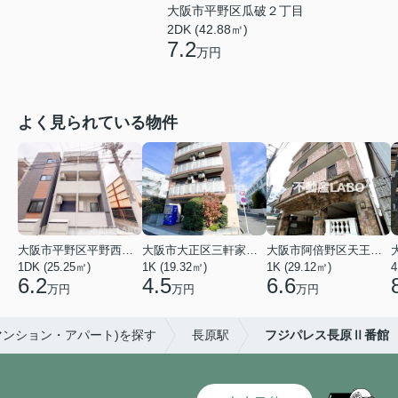
大阪市平野区瓜破２丁目
2DK (42.88㎡)
7.2
万円
よく見られている物件
大阪市平野区平野西３丁目
大阪市大正区三軒家東４丁目
大阪市阿倍野区天王寺町南２丁目
1DK (25.25㎡)
1K (19.32㎡)
1K (29.12㎡)
4
6.2
4.5
6.6
万円
万円
万円
マンション・アパート)を探す
長原駅
フジパレス長原Ⅱ番館