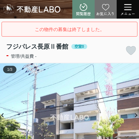
閲覧履歴
お気に入り
メニュー
この物件の募集は終了しました。
フジパレス長原Ⅱ番館
空室0
-
管理/共益費 -
1
/
3