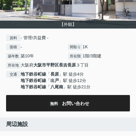
【外観】
- 管理/共益費 -
賃料
-
1K
面積
間取り
築10年
1階/3階建
築年数
所在階
大阪府
大阪市平野区
長吉長原
３丁目
所在地
地下鉄谷町線
「
長原
」駅 徒歩4分
交通
地下鉄谷町線
「
出戸
」駅 徒歩12分
地下鉄谷町線
「
八尾南
」駅 徒歩21分
お問い合わせ
無料
周辺施設