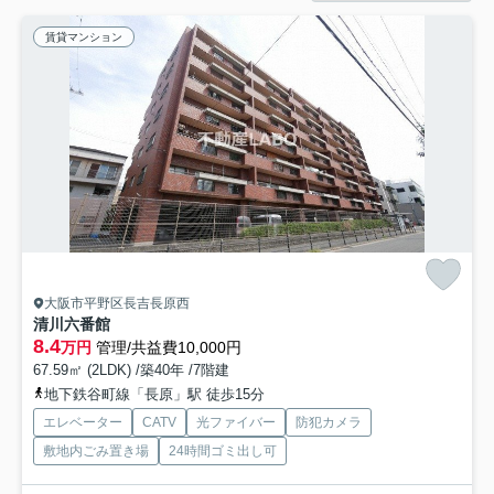
賃貸マンション
大阪市平野区長吉長原西
清川六番館
8.4
万円
管理/共益費10,000円
67.59㎡ (2LDK) /築40年 /7階建
地下鉄谷町線「長原」駅 徒歩15分
エレベーター
CATV
光ファイバー
防犯カメラ
敷地内ごみ置き場
24時間ゴミ出し可