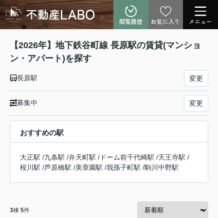
閲覧履歴
お気に入り
メニュー
【2026年】地下鉄谷町線 長原駅の賃貸(マンショ
ン・アパート)を探す
長原駅
変更
募集中
変更
おすすめの駅
大正駅
/
九条駅
/
弁天町駅
/
ドーム前千代崎駅
/
天王寺駅
/
桜川駅
/
芦原橋駅
/
美章園駅
/
我孫子町駅
/
駒川中野駅
3
棟
5
件