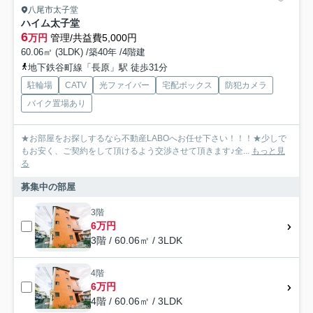
八尾市太子堂
ハイム太子堂
6
万円
管理/共益費5,000円
60.06㎡ (3LDK) /築40年 /4階建
地下鉄谷町線「長原」駅 徒歩31分
駐輪場
CATV
光ファイバー
宅配ボックス
防犯カメラ
バイク置場あり
★お部屋をお探しするなら不動産LABOへお任せ下さい！！！★少しで
もお安く、ご契約をして頂けるよう交渉させて頂きます♪全...
もっと見
る
募集中の部屋
3階
6万円
3階 / 60.06㎡ / 3LDK
4階
6万円
4階 / 60.06㎡ / 3LDK