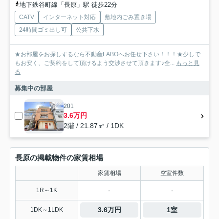
地下鉄谷町線「長原」駅 徒歩22分
CATV
インターネット対応
敷地内ごみ置き場
24時間ゴミ出し可
公共下水
★お部屋をお探しするなら不動産LABOへお任せ下さい！！！★少しで
もお安く、ご契約をして頂けるよう交渉させて頂きます♪全...
もっと見
る
募集中の部屋
201
3.6万円
2階 / 21.87㎡ / 1DK
長原の掲載物件の家賃相場
家賃相場
空室件数
-
-
1R～1K
3.6万円
1室
1DK～1LDK