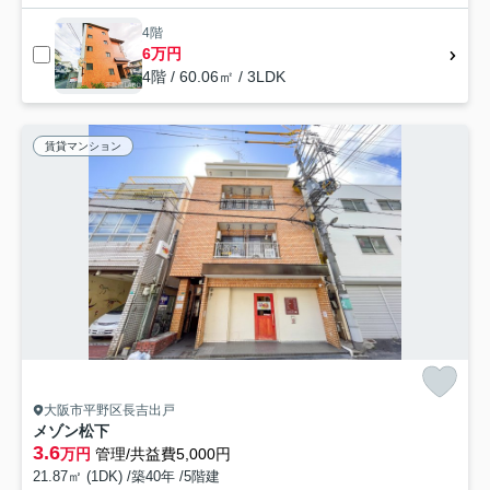
4階
6万円
4階 / 60.06㎡ / 3LDK
賃貸マンション
大阪市平野区長吉出戸
メゾン松下
3.6
万円
管理/共益費5,000円
21.87㎡ (1DK) /築40年 /5階建