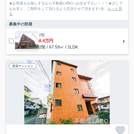
★お部屋をお探しするなら不動産LABOへお任せ下さい！！！★少しで
もお安く、ご契約をして頂けるよう交渉させて頂きます♪全...
もっと見
る
募集中の部屋
2階
8.4万円
2階 / 67.59㎡ / 2LDK
賃貸マンション