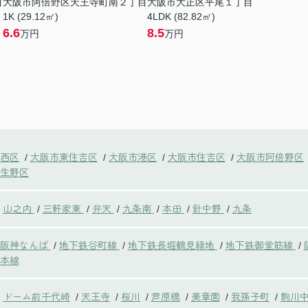
目
大阪市阿倍野区天王寺町南２丁目
大阪市大正区平尾１丁目
1K (29.12㎡)
4LDK (82.82㎡)
6.6
8.5
万円
万円
西区
大阪市東住吉区
大阪市港区
大阪市住吉区
大阪市阿倍野区
/
/
/
/
生野区
山之内
三軒家東
弁天
九条南
本田
針中野
九条
/
/
/
/
/
/
鉄阪神なんば
地下鉄谷町線
地下鉄長堀鶴見緑地
地下鉄御堂筋線
/
/
/
/
本線
ドーム前千代崎
天王寺
桜川
芦原橋
美章園
我孫子町
駒川
/
/
/
/
/
/