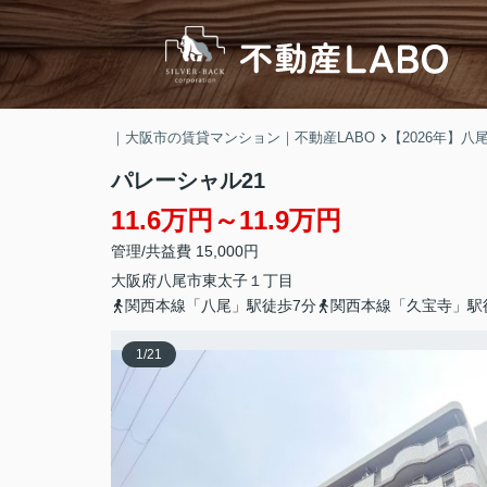
｜大阪市の賃貸マンション｜不動産LABO
【2026年】
パレーシャル21
11.6万円～11.9万円
管理/共益費 15,000円
大阪府
八尾市
東太子
１丁目
関西本線「八尾」駅徒歩7分
関西本線「久宝寺」駅
1
/
21