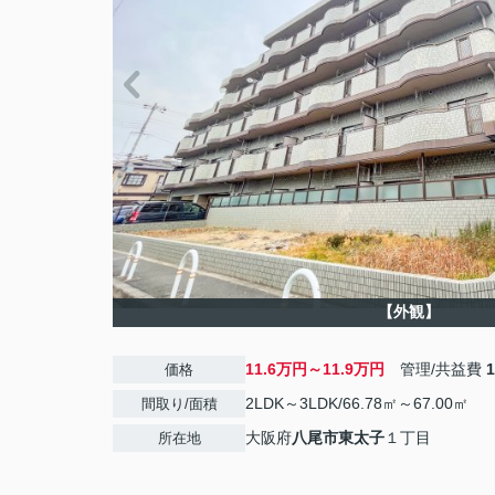
【外観】
11.6万円～11.9万円
管理/共益費
価格
2LDK～3LDK/66.78㎡～67.00㎡
間取り/面積
大阪府
八尾市
東太子
１丁目
所在地