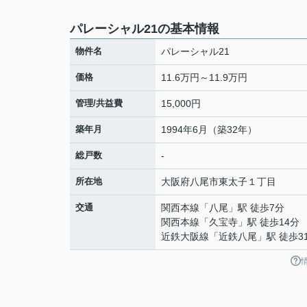
パレーシャル21の基本情報
物件名
パレーシャル21
価格
11.6万円～11.9万円
管理/共益費
15,000円
築年月
1994年6月（築32年）
総戸数
-
所在地
大阪府
八尾市
東太子
１丁目
交通
関西本線
「
八尾
」駅 徒歩7分
関西本線
「
久宝寺
」駅 徒歩14分
近鉄大阪線
「
近鉄八尾
」駅 徒歩3