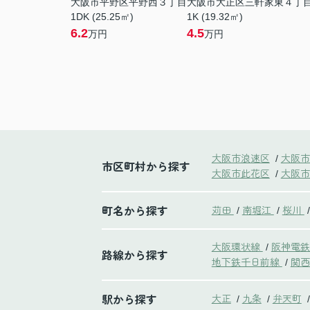
大阪市平野区平野西３丁目
大阪市大正区三軒家東４丁
1DK (25.25㎡)
1K (19.32㎡)
6.2
4.5
万円
万円
大阪市浪速区
大阪市
/
市区町村から探す
大阪市此花区
大阪市
/
町名から探す
苅田
南堀江
桜川
/
/
/
大阪環状線
阪神電
/
路線から探す
地下鉄千日前線
関西
/
駅から探す
大正
九条
弁天町
/
/
/