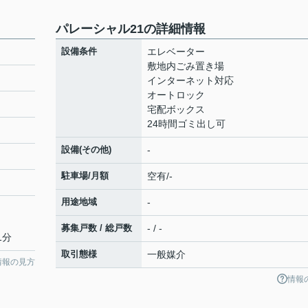
パレーシャル21の詳細情報
設備条件
エレベーター
敷地内ごみ置き場
インターネット対応
オートロック
宅配ボックス
24時間ゴミ出し可
設備(その他)
-
駐車場/月額
空有/-
用途地域
-
募集戸数 / 総戸数
- / -
1分
取引態様
一般媒介
情報の見方
情報