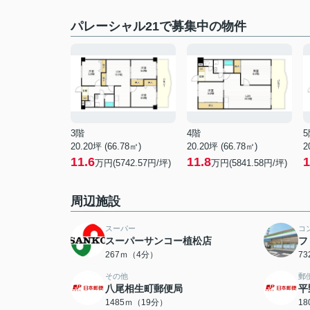
パレーシャル21で募集中の物件
3階
4階
5
20.20坪 (66.78㎡)
20.20坪 (66.78㎡)
2
11.6
11.8
1
万円(5742.57円/坪)
万円(5841.58円/坪)
周辺施設
スーパー
コ
スーパーサンコー植松店
フ
267ｍ（4分）
7
その他
郵
八尾相生町郵便局
平
1485ｍ（19分）
1