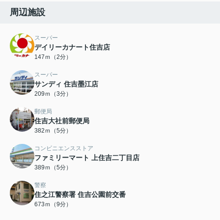
周辺施設
スーパー
デイリーカナート住吉店
147ｍ（2分）
スーパー
サンディ 住吉墨江店
209ｍ（3分）
郵便局
住吉大社前郵便局
382ｍ（5分）
コンビニエンスストア
ファミリーマート 上住吉二丁目店
389ｍ（5分）
警察
住之江警察署 住吉公園前交番
673ｍ（9分）