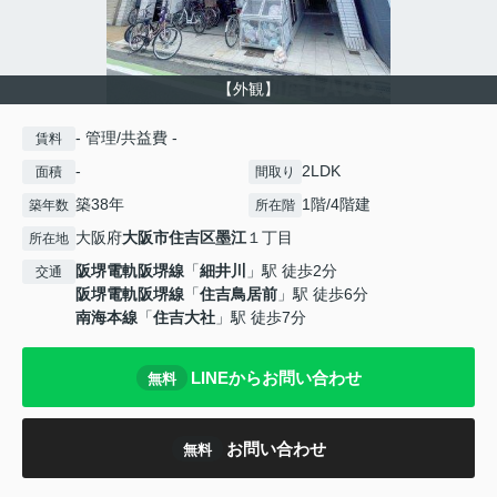
【外観】
- 管理/共益費 -
賃料
-
2LDK
面積
間取り
築38年
1階/4階建
築年数
所在階
大阪府
大阪市住吉区
墨江
１丁目
所在地
阪堺電軌阪堺線
「
細井川
」駅 徒歩2分
交通
阪堺電軌阪堺線
「
住吉鳥居前
」駅 徒歩6分
南海本線
「
住吉大社
」駅 徒歩7分
LINEからお問い合わせ
無料
お問い合わせ
無料