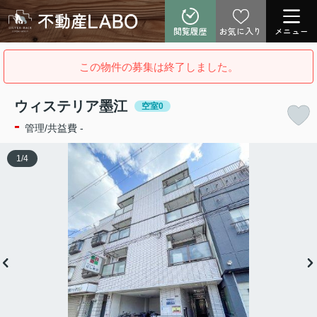
閲覧履歴
お気に入り
メニュー
この物件の募集は終了しました。
ウィステリア墨江
空室0
-
管理/共益費 -
1
/
4