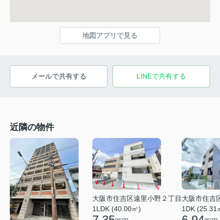
地図アプリで見る
メールで共有する
LINEで共有する
近隣の物件
大阪市住吉区遠里小野２丁目
大阪市住吉
1LDK (40.00㎡)
1DK (25.31
7.35
6.94