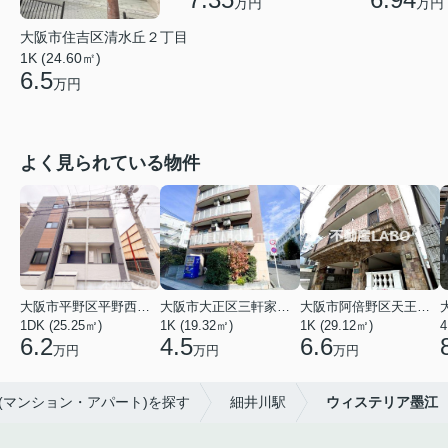
万円
万円
大阪市住吉区清水丘２丁目
1K (24.60㎡)
6.5
万円
よく見られている物件
大阪市平野区平野西３丁目
大阪市大正区三軒家東４丁目
大阪市阿倍野区天王寺町南２丁目
1DK (25.25㎡)
1K (19.32㎡)
1K (29.12㎡)
4
6.2
4.5
6.6
万円
万円
万円
貸(マンション・アパート)を探す
細井川駅
ウィステリア墨江