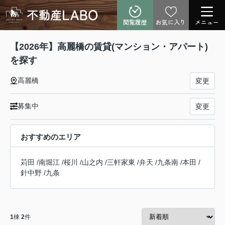
閲覧履歴
お気に入り
メニュー
【2026年】高麗橋の賃貸(マンション・アパート)
を探す
高麗橋
変更
募集中
変更
おすすめのエリア
苅田
/
南堀江
/
桜川
/
山之内
/
三軒家東
/
弁天
/
九条南
/
本田
/
針中野
/
九条
1
棟
2
件