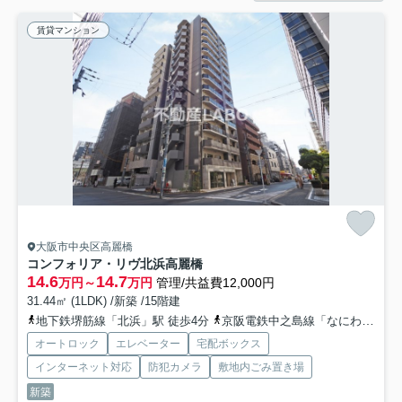
賃貸マンション
大阪市中央区高麗橋
コンフォリア・リヴ北浜高麗橋
14.6
14.7
万円～
万円
管理/共益費12,000円
31.44㎡ (1LDK) /新築 /15階建
地下鉄堺筋線「北浜」駅 徒歩4分
京阪電鉄中之島線「なにわ橋」駅 徒歩8分
オートロック
エレベーター
宅配ボックス
インターネット対応
防犯カメラ
敷地内ごみ置き場
新築