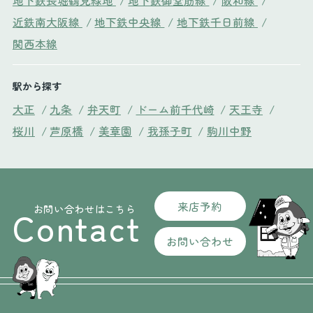
地下鉄長堀鶴見緑地
/
地下鉄御堂筋線
/
阪和線
/
近鉄南大阪線
/
地下鉄中央線
/
地下鉄千日前線
/
関西本線
駅から探す
大正
/
九条
/
弁天町
/
ドーム前千代崎
/
天王寺
/
桜川
/
芦原橋
/
美章園
/
我孫子町
/
駒川中野
来店予約
お問い合わせはこちら
Contact
お問い合わせ