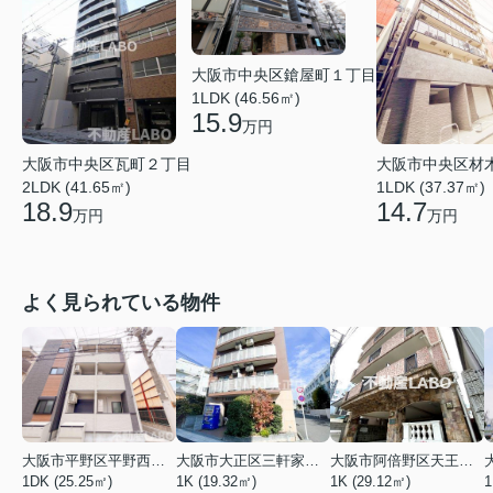
大阪市中央区鎗屋町１丁目
1LDK (46.56㎡)
15.9
万円
大阪市中央区瓦町２丁目
大阪市中央区材
2LDK (41.65㎡)
1LDK (37.37㎡)
18.9
14.7
万円
万円
よく見られている物件
大阪市平野区平野西３丁目
大阪市大正区三軒家東４丁目
大阪市阿倍野区天王寺町南２丁目
1DK (25.25㎡)
1K (19.32㎡)
1K (29.12㎡)
1