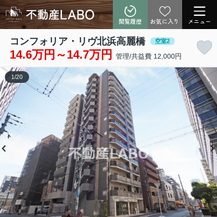
閲覧履歴
お気に入り
メニュー
コンフォリア・リヴ北浜高麗橋
空室2
14.6万円～14.7万円
管理/共益費 12,000円
1
/
20