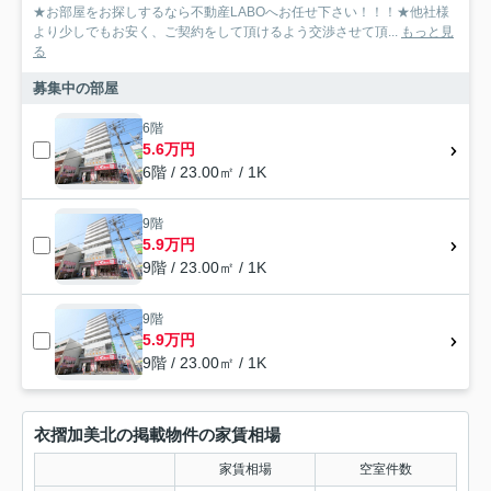
★お部屋をお探しするなら不動産LABOへお任せ下さい！！！★他社様
より少しでもお安く、ご契約をして頂けるよう交渉させて頂...
もっと見
る
募集中の部屋
6階
5.6万円
6階 / 23.00㎡ / 1K
9階
5.9万円
9階 / 23.00㎡ / 1K
9階
5.9万円
9階 / 23.00㎡ / 1K
衣摺加美北の掲載物件の家賃相場
家賃相場
空室件数