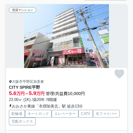
賃貸マンション
大阪市平野区加美東
CITY SPIRE平野
5.6
5.9
万円～
万円
管理/共益費10,000円
23.00㎡ (1K) /築20年 /9階建
おおさか東線「衣摺加美北」駅 徒歩13分
駐輪場
オートロック
エレベーター
CATV
光ファイバー
宅配ボックス