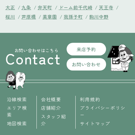
大正
/
九条
/
弁天町
/
ドーム前千代崎
/
天王寺
/
桜川
/
芦原橋
/
美章園
/
我孫子町
/
駒川中野
来店予約
お問い合わせはこちら
Contact
お問い合わせ
沿線検索
会社概要
利用規約
エリア検
店舗紹介
プライバシーポリシ
索
ー
スタッフ紹
地図検索
介
サイトマップ