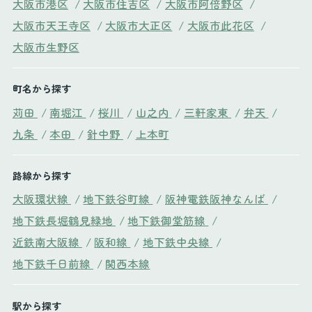
大阪市港区
/
大阪市住吉区
/
大阪市阿倍野区
/
大阪市天王寺区
/
大阪市大正区
/
大阪市此花区
/
大阪市生野区
町名から探す
苅田
/
南堀江
/
桜川
/
山之内
/
三軒家東
/
弁天
/
九条
/
本田
/
針中野
/
上本町
路線から探す
大阪環状線
/
地下鉄谷町線
/
阪神電鉄阪神なんば
/
地下鉄長堀鶴見緑地
/
地下鉄御堂筋線
/
近鉄南大阪線
/
阪和線
/
地下鉄中央線
/
地下鉄千日前線
/
関西本線
駅から探す