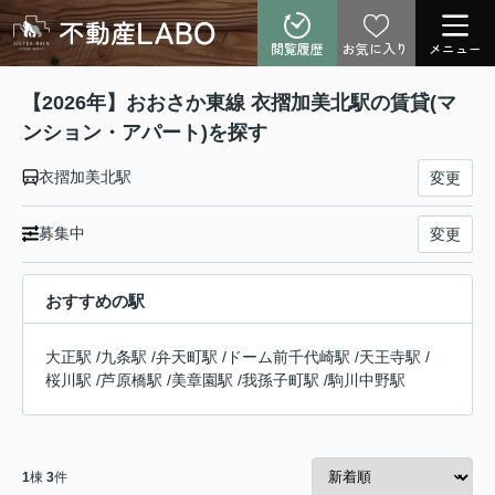
閲覧履歴
お気に入り
メニュー
【2026年】おおさか東線 衣摺加美北駅の賃貸(マ
ンション・アパート)を探す
衣摺加美北駅
変更
募集中
変更
おすすめの駅
大正駅
/
九条駅
/
弁天町駅
/
ドーム前千代崎駅
/
天王寺駅
/
桜川駅
/
芦原橋駅
/
美章園駅
/
我孫子町駅
/
駒川中野駅
1
棟
3
件