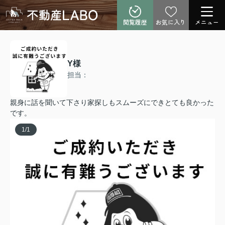
閲覧履歴
お気に入り
メニュー
Y様
担当：
親身に話を聞いて下さり家探しもスムーズにできとても良かった
です。
1
/
1