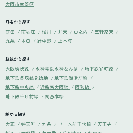
大阪市生野区
町名から探す
苅田
/
南堀江
/
桜川
/
弁天
/
山之内
/
三軒家東
/
九条
/
本田
/
針中野
/
上本町
路線から探す
大阪環状線
/
阪神電鉄阪神なんば
/
地下鉄谷町線
/
地下鉄長堀鶴見緑地
/
地下鉄御堂筋線
/
地下鉄中央線
/
近鉄南大阪線
/
阪和線
/
地下鉄千日前線
/
関西本線
駅から探す
大正
/
弁天町
/
九条
/
ドーム前千代崎
/
天王寺
/