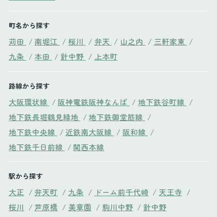
町名から探す
苅田
/
南堀江
/
桜川
/
弁天
/
山之内
/
三軒家東
/
九条
/
本田
/
針中野
/
上本町
路線から探す
大阪環状線
/
阪神電鉄阪神なんば
/
地下鉄谷町線
/
地下鉄長堀鶴見緑地
/
地下鉄御堂筋線
/
地下鉄中央線
/
近鉄南大阪線
/
阪和線
/
地下鉄千日前線
/
関西本線
駅から探す
大正
/
弁天町
/
九条
/
ドーム前千代崎
/
天王寺
/
桜川
/
芦原橋
/
美章園
/
駒川中野
/
針中野