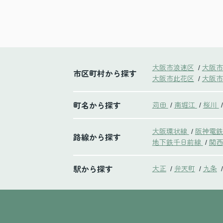
大阪市浪速区
大阪市
/
市区町村から探す
大阪市此花区
大阪市
/
町名から探す
苅田
南堀江
桜川
/
/
/
大阪環状線
阪神電
/
路線から探す
地下鉄千日前線
関西
/
駅から探す
大正
弁天町
九条
/
/
/