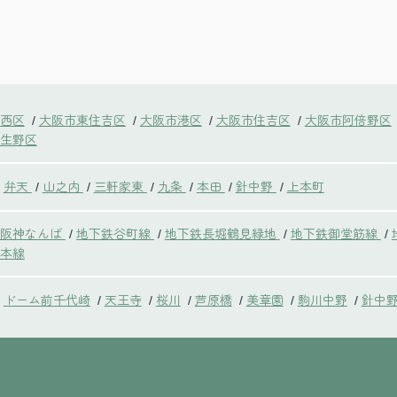
西区
大阪市東住吉区
大阪市港区
大阪市住吉区
大阪市阿倍野区
/
/
/
/
生野区
弁天
山之内
三軒家東
九条
本田
針中野
上本町
/
/
/
/
/
/
鉄阪神なんば
地下鉄谷町線
地下鉄長堀鶴見緑地
地下鉄御堂筋線
/
/
/
/
本線
ドーム前千代崎
天王寺
桜川
芦原橋
美章園
駒川中野
針中
/
/
/
/
/
/