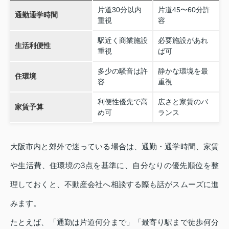
片道30分以内
片道45〜60分許
通勤通学時間
重視
容
駅近く商業施設
必要施設があれ
生活利便性
重視
ば可
多少の騒音は許
静かな環境を最
住環境
容
重視
利便性優先で高
広さと家賃のバ
家賃予算
め可
ランス
大阪市内と郊外で迷っている場合は、通勤・通学時間、家賃
や生活費、住環境の3点を基準に、自分なりの優先順位を整
理しておくと、不動産会社へ相談する際も話がスムーズに進
みます。
たとえば、「通勤は片道何分まで」「最寄り駅まで徒歩何分