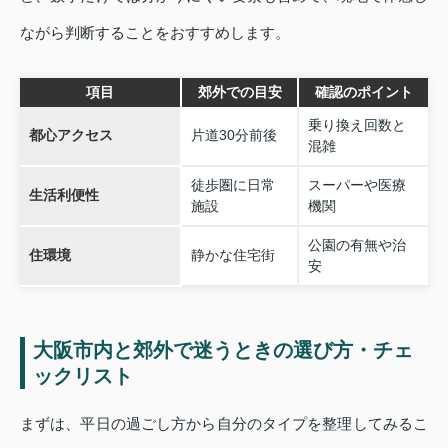
ながら判断することをおすすめします。
項目
郊外での目安
確認のポイント
乗り換え回数と
都心アクセス
片道30分前後
混雑
徒歩圏に日常
スーパーや医療
生活利便性
施設
機関
公園の有無や治
住環境
静かな住宅街
安
大阪市内と郊外で迷うときの選び方・チェ
ックリスト
まずは、平日の過ごし方から自分のタイプを整理してみるこ