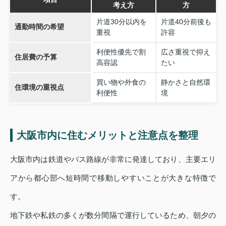
考え方
方
片道30分以内を
片道40分前後も
通勤時間の希望
重視
許容
利便性優先で割
広さ重視で抑え
住居費の予算
高容認
たい
買い物や外食の
静かさと自然環
住環境の重視点
利便性
境
大阪市内に住むメリットと注意点を整理
大阪市内は鉄道やバス路線が非常に発達しており、主要エリ
アから都心部へ短時間で移動しやすいことが大きな特徴で
す。
地下鉄や私鉄の多くが数分間隔で運行しているため、朝夕の