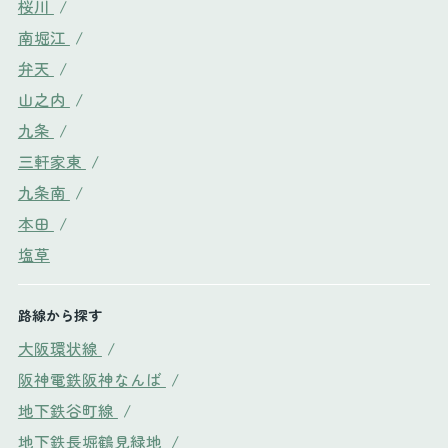
桜川
/
南堀江
/
弁天
/
山之内
/
九条
/
三軒家東
/
九条南
/
本田
/
塩草
路線から探す
大阪環状線
/
阪神電鉄阪神なんば
/
地下鉄谷町線
/
地下鉄長堀鶴見緑地
/