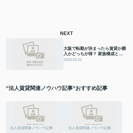
NEXT
大阪で転勤が決まったら賃貸か購
入かどっちが得？ 家族構成と通
勤を踏まえ大阪転勤の住まい選び
2026.03.31
を解説
”法人賃貸関連ノウハウ記事”おすすめ記事
法人賃貸関連ノウハウ記事
法人賃貸関連ノウハウ記事