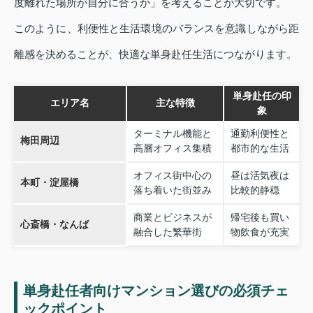
度離れた場所が自分に合うか」を考えることが大切です。
このように、利便性と生活環境のバランスを意識しながら距
離感を決めることが、快適な単身赴任生活につながります。
単身赴任の印
エリア名
主な特徴
象
ターミナル機能と
通勤利便性と
梅田周辺
高層オフィス集積
都市的な生活
オフィス街中心の
昼は活気夜は
本町・淀屋橋
落ち着いた街並み
比較的静穏
商業とビジネスが
帰宅後も買い
心斎橋・なんば
融合した繁華街
物飲食が充実
単身赴任者向けマンション選びの必須チェ
ックポイント