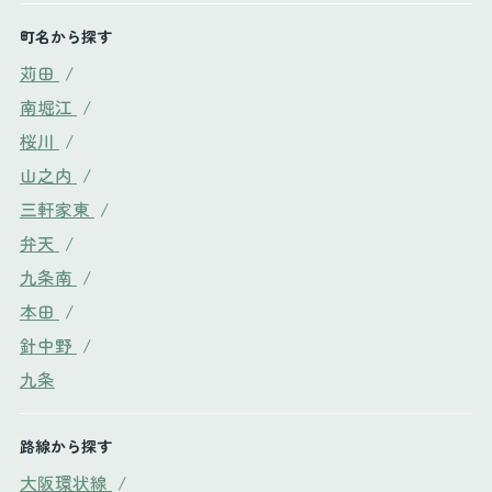
町名から探す
苅田
/
南堀江
/
桜川
/
山之内
/
三軒家東
/
弁天
/
九条南
/
本田
/
針中野
/
九条
路線から探す
大阪環状線
/