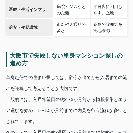
病院やジムなど
平日夜に利用し
医療・生活インフラ
の距離
やすい立地
街灯や人通りの
昼夜の雰囲気を
治安・夜間環境
多さ
実地確認
大阪市で失敗しない単身マンション探しの
進め方
単身赴任での住まい探しでは、辞令が出てから入居までの流
れを逆算して考えることが大切です。
一般的には、入居希望日の約2〜3か月前から情報収集とエリ
ア選びを始め、1〜1.5か月前までに内見を行う流れが多いと
されています。
そのうえで、入居日の約2週間〜1か月前までに契約やライフ