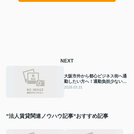
NEXT
大阪市外から都心ビジネス街へ通
勤したい方へ！通勤負担少ないエ
リア選びのポイントを紹介
2026.03.31
”法人賃貸関連ノウハウ記事”おすすめ記事