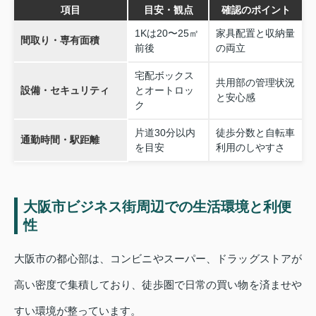
項目
目安・観点
確認のポイント
1Kは20〜25㎡
家具配置と収納量
間取り・専有面積
前後
の両立
宅配ボックス
共用部の管理状況
設備・セキュリティ
とオートロッ
と安心感
ク
片道30分以内
徒歩分数と自転車
通勤時間・駅距離
を目安
利用のしやすさ
大阪市ビジネス街周辺での生活環境と利便
性
大阪市の都心部は、コンビニやスーパー、ドラッグストアが
高い密度で集積しており、徒歩圏で日常の買い物を済ませや
すい環境が整っています。