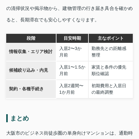
の清掃状況や掲示物から、建物管理の行き届き具合を確かめ
ると、長期滞在でも安心しやすくなります。
段階
目安時期
主なポイント
入居2〜3か
勤務先との距離感
情報収集・エリア検討
月前
整理
入居1〜1.5か
家賃と条件の優先
候補絞り込み・内見
月前
順位確認
入居2週間〜
初期費用と入居日
契約・各種手続き
1か月前
の最終調整
まとめ
大阪市のビジネス街徒歩圏の単身向けマンションは、通勤時