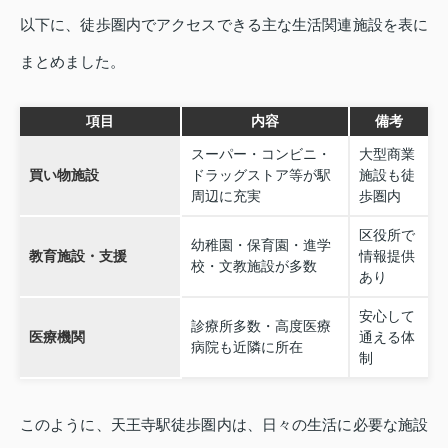
以下に、徒歩圏内でアクセスできる主な生活関連施設を表に
まとめました。
項目
内容
備考
スーパー・コンビニ・
大型商業
買い物施設
ドラッグストア等が駅
施設も徒
周辺に充実
歩圏内
区役所で
幼稚園・保育園・進学
教育施設・支援
情報提供
校・文教施設が多数
あり
安心して
診療所多数・高度医療
医療機関
通える体
病院も近隣に所在
制
このように、天王寺駅徒歩圏内は、日々の生活に必要な施設