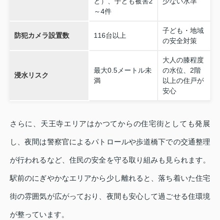
ど）、子ども被害2
少ない水準
～4件
子ども・地域
防犯カメラ設置数
116台以上
の安全対策
大人の膝程度
最大0.5メートル未
の水位、2階
浸水リスク
満
以上の住戸が
安心
さらに、天王寺エリアはかつてからの住宅街としても発展
し、夜間は警察官によるパトロールや歩道橋下での交通整理
が行われるなど、住民の安全を守る取り組みも見られます。
駅前のにぎやかなエリアから少し離れると、落ち着いた住宅
街の雰囲気が広がっており、夜間も安心して過ごせる住環境
が整っています。