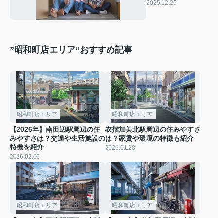
ら？2026年の相場
2025.12.25
や節約術も紹介
”昭和町店エリア”おすすめ記事
昭和町店エリア
昭和町店エリア
【2026年】南田辺駅周辺の住
衣摺加美北駅周辺の住みやすさ
みやすさは？交通や生活施設の
は？家賃や環境の特徴も紹介
特徴を紹介
2026.01.28
2026.02.06
昭和町店エリア
昭和町店エリア