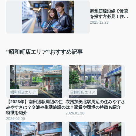
御堂筋線沿線で賃貸
を探す方必見！住み
やすさのポイントと
2025.12.23
選び方をご紹介
”昭和町店エリア”おすすめ記事
昭和町店エリア
昭和町店エリア
【2026年】南田辺駅周辺の住
衣摺加美北駅周辺の住みやすさ
みやすさは？交通や生活施設の
は？家賃や環境の特徴も紹介
特徴を紹介
2026.01.28
2026.02.06