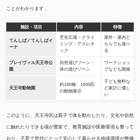
ことがわかります 。
施設・項目
内容
特徴
芝生広場・クライ
屋外・屋内ど
てんしば／てんしばイ
ミング・アスレチ
ちらでも遊べ
ーナ
ック
る
プレイヴィル天王寺公
自然遊びゾーン・
ワークショッ
園
体の遊びゾーン
プなども開催
子ども無料な
約180種、1000匹
天王寺動物園
ど家計に優し
の動物展示
い
このように、天王寺区は親子で体を動かしたり、文化や自然
に触れたりできる場が豊富で、教育施設や医療環境も整って
おり、子育て世代にとって安心して暮らせる地域環境が整備