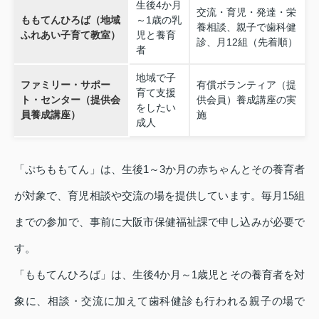
生後4か月
交流・育児・発達・栄
ももてんひろば（地域
～1歳の乳
養相談、親子で歯科健
ふれあい子育て教室）
児と養育
診、月12組（先着順）
者
地域で子
ファミリー・サポー
有償ボランティア（提
育て支援
ト・センター（提供会
供会員）養成講座の実
をしたい
員養成講座）
施
成人
「ぷちももてん」は、生後1～3か月の赤ちゃんとその養育者
が対象で、育児相談や交流の場を提供しています。毎月15組
までの参加で、事前に大阪市保健福祉課で申し込みが必要で
す。
「ももてんひろば」は、生後4か月～1歳児とその養育者を対
象に、相談・交流に加えて歯科健診も行われる親子の場で