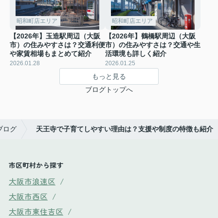
昭和町店エリア
昭和町店エリア
【2026年】玉造駅周辺（大阪
【2026年】鶴橋駅周辺（大阪
市）の住みやすさは？交通利便
市）の住みやすさは？交通や生
や家賃相場もまとめて紹介
活環境も詳しく紹介
2026.01.28
2026.01.25
もっと見る
ブログトップへ
ブログ
天王寺で子育てしやすい理由は？支援や制度の特徴も紹介
市区町村から探す
大阪市浪速区
/
大阪市西区
/
大阪市東住吉区
/