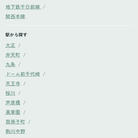
地下鉄千日前線
/
関西本線
駅から探す
大正
/
弁天町
/
九条
/
ドーム前千代崎
/
天王寺
/
桜川
/
芦原橋
/
美章園
/
我孫子町
/
駒川中野