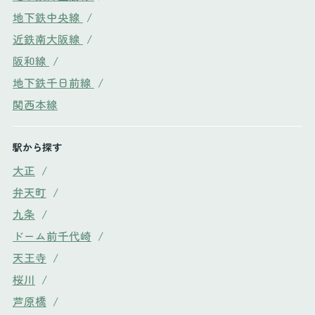
地下鉄中央線
/
近鉄南大阪線
/
阪和線
/
地下鉄千日前線
/
関西本線
駅から探す
大正
/
弁天町
/
九条
/
ドーム前千代崎
/
天王寺
/
桜川
/
芦原橋
/