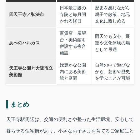
日本最古級の
歴史を感じながら
四天王寺／弘法市
寺院と毎月開
親子で散策、地元
かれる縁日
文化に親しめる
百貨店・展望
雨天でも安心、展
台・美術館を
あべのハルカス
望や文化体験の場
併設する複合
として最適
施設
緑豊かな公園
自然の中で遊びな
天王寺公園と大阪市立
内にある美術
がら、芸術や歴史
美術館
館と庭園
を学ぶことが可能
まとめ
天王寺駅周辺は、交通の便利さや整った生活環境、安心して
暮らせる住宅街があり、小さなお子さまを育てるご家庭にと