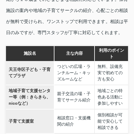
施設の案内や地域の子育てサークルの紹介、心配ごとの相談
が無料で受けられ、ワンストップで利用できます。相談は平
日のみですが、専門スタッフが丁寧に対応してくれます。
利用のポイン
施設名
主な内容
ト
つどいの広場・ラ
無料、設備充
天王寺区子ども・子育
ンチルーム・キッ
実で初めての
てプラザ
ズルームなど
方も安心
地域子育て支援センタ
地域ごとの特
親子交流の場・子
ー等（例：きらきら、
色ある活動に
育てサークル紹介
nicoなど）
参加しやすい
個別相談が可
相談窓口・支援機
子育て支援室
能で安心して
関の紹介
相談できる