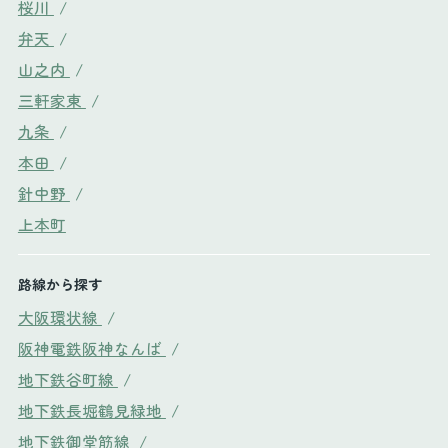
桜川
/
弁天
/
山之内
/
三軒家東
/
九条
/
本田
/
針中野
/
上本町
路線から探す
大阪環状線
/
阪神電鉄阪神なんば
/
地下鉄谷町線
/
地下鉄長堀鶴見緑地
/
地下鉄御堂筋線
/