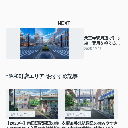
NEXT
天王寺駅周辺で引っ
越し費用を抑える方
法は？初期費用の節
2025.12.16
約ポイントも解説
”昭和町店エリア”おすすめ記事
昭和町店エリア
昭和町店エリア
【2026年】南田辺駅周辺の住
衣摺加美北駅周辺の住みやすさ