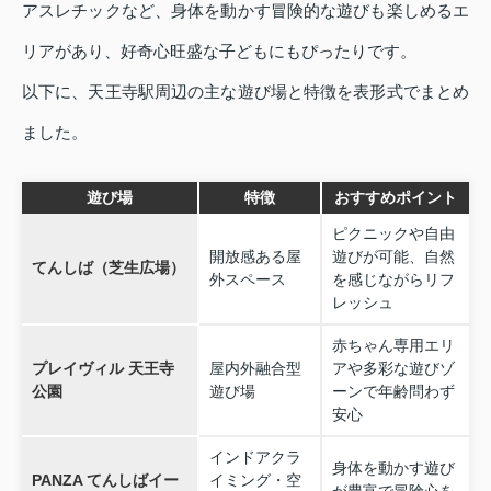
アスレチックなど、身体を動かす冒険的な遊びも楽しめるエ
リアがあり、好奇心旺盛な子どもにもぴったりです。
以下に、天王寺駅周辺の主な遊び場と特徴を表形式でまとめ
ました。
遊び場
特徴
おすすめポイント
ピクニックや自由
開放感ある屋
遊びが可能、自然
てんしば（芝生広場）
外スペース
を感じながらリフ
レッシュ
赤ちゃん専用エリ
プレイヴィル 天王寺
屋内外融合型
アや多彩な遊びゾ
公園
遊び場
ーンで年齢問わず
安心
インドアクラ
身体を動かす遊び
PANZA てんしばイー
イミング・空