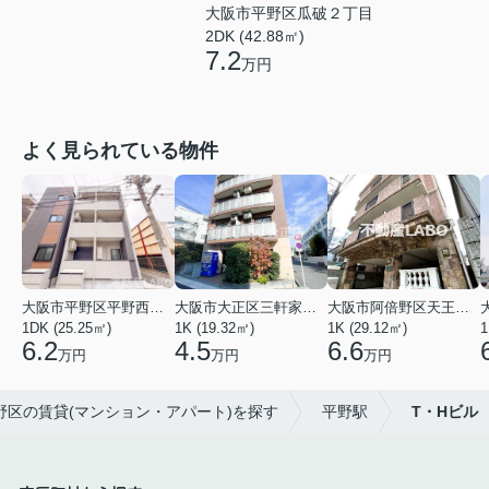
大阪市平野区瓜破２丁目
2DK (42.88㎡)
7.2
万円
よく見られている物件
大阪市平野区平野西３丁目
大阪市大正区三軒家東４丁目
大阪市阿倍野区天王寺町南２丁目
1DK (25.25㎡)
1K (19.32㎡)
1K (29.12㎡)
1
6.2
4.5
6.6
万円
万円
万円
平野区の賃貸(マンション・アパート)を探す
平野駅
T・Hビル