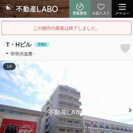
閲覧履歴
お気に入り
メニュー
この物件の募集は終了しました。
T・Hビル
空室0
-
管理/共益費 -
1
/
4