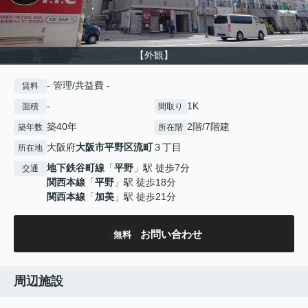
【外観】
- 管理/共益費 -
賃料
-
1K
面積
間取り
築40年
2階/7階建
築年数
所在階
大阪府
大阪市平野区
流町
３丁目
所在地
地下鉄谷町線
「
平野
」駅 徒歩7分
交通
関西本線
「
平野
」駅 徒歩18分
関西本線
「
加美
」駅 徒歩21分
お問い合わせ
無料
周辺施設