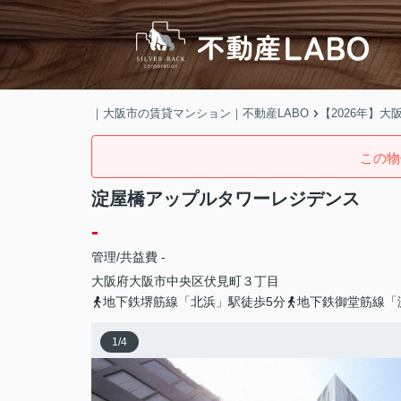
｜大阪市の賃貸マンション｜不動産LABO
【2026年】
この物
淀屋橋アップルタワーレジデンス
-
管理/共益費 -
大阪府
大阪市中央区
伏見町
３丁目
地下鉄堺筋線「北浜」駅徒歩5分
地下鉄御堂筋線「
1
/
4