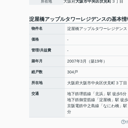
大阪府
大阪市中央区
伏見町
３丁目
所在地
淀屋橋アップルタワーレジデンスの基本情
物件名
淀屋橋アップルタワーレジデンス
価格
-
管理/共益費
-
築年月
2007年3月（築19年）
総戸数
304戸
所在地
大阪府
大阪市中央区
伏見町
３丁目
交通
地下鉄堺筋線
「
北浜
」駅 徒歩5分
地下鉄御堂筋線
「
淀屋橋
」駅 徒歩
京阪電鉄中之島線
「
なにわ橋
」駅
分