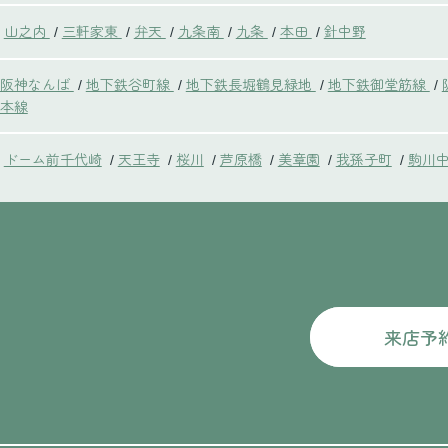
山之内
三軒家東
弁天
九条南
九条
本田
針中野
/
/
/
/
/
/
鉄阪神なんば
地下鉄谷町線
地下鉄長堀鶴見緑地
地下鉄御堂筋線
/
/
/
/
本線
ドーム前千代崎
天王寺
桜川
芦原橋
美章園
我孫子町
駒川
/
/
/
/
/
/
来店予