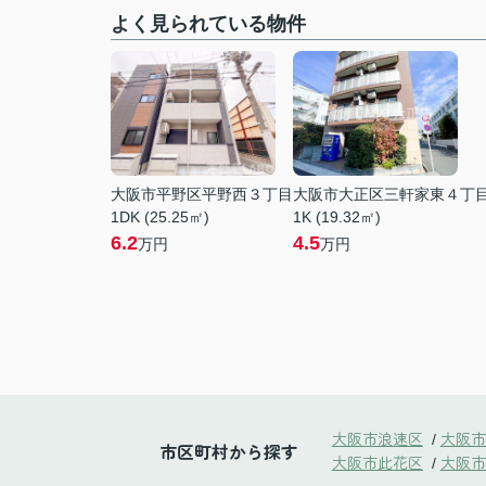
よく見られている物件
大阪市平野区平野西３丁目
大阪市大正区三軒家東４丁
1DK (25.25㎡)
1K (19.32㎡)
6.2
4.5
万円
万円
大阪市浪速区
大阪市
/
市区町村から探す
大阪市此花区
大阪市
/