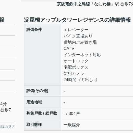
京阪電鉄中之島線
「
なにわ橋
」駅 徒歩7
報
淀屋橋アップルタワーレジデンスの詳細情報
設備条件
エレベーター
バイク置場あり
敷地内ごみ置き場
CATV
インターネット対応
オートロック
宅配ボックス
防犯カメラ
24時間ゴミ出し可
設備(その他)
-
用途地域
-
4分
 徒歩7
募集戸数 / 総戸数
- / 304戸
取引態様
一般媒介
情報の見方