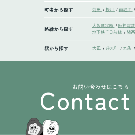
町名から探す
苅田
桜川
南堀江
/
/
/
大阪環状線
阪神電
/
路線から探す
地下鉄千日前線
関西
/
駅から探す
大正
弁天町
九条
/
/
/
Contact
お問い合わせはこちら