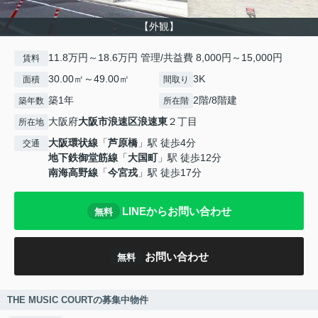
【外観】
11.8万円～18.6万円 管理/共益費 8,000円～15,000円
賃料
30.00㎡～49.00㎡
3K
面積
間取り
築1年
2階/8階建
築年数
所在階
大阪府
大阪市浪速区
浪速東
２丁目
所在地
大阪環状線
「
芦原橋
」駅 徒歩4分
交通
地下鉄御堂筋線
「
大国町
」駅 徒歩12分
南海高野線
「
今宮戎
」駅 徒歩17分
LINEからお問い合わせ
無料
お問い合わせ
無料
THE MUSIC COURTの募集中物件