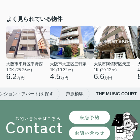
よく見られている物件
大阪市平野区平野西３丁目
大阪市大正区三軒家東４丁目
大阪市阿倍野区天王寺町南２丁目
1DK (25.25㎡)
1K (19.32㎡)
1K (29.12㎡)
4
6.2
4.5
6.6
万円
万円
万円
マンション・アパート)を探す
芦原橋駅
THE MUSIC COURT
来店予約
お問い合わせはこちら
Contact
お問い合わせ