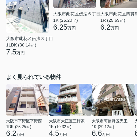
大阪市此花区伝法６丁目
大阪市此花区四貫
1K (25.20㎡)
1R (25.69㎡)
6.25
6.2
万円
万円
大阪市此花区伝法３丁目
1LDK (30.14㎡)
7.5
万円
よく見られている物件
大阪市平野区平野西３丁目
大阪市大正区三軒家東４丁目
大阪市阿倍野区天王寺町南２丁目
1DK (25.25㎡)
1K (19.32㎡)
1K (29.12㎡)
1
6.2
4.5
6.6
万円
万円
万円