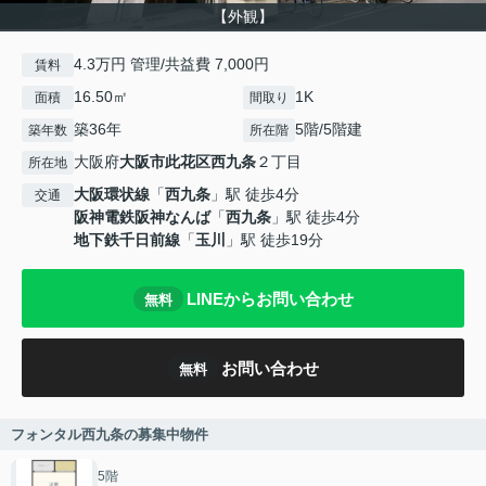
【外観】
4.3万円 管理/共益費 7,000円
賃料
16.50㎡
1K
面積
間取り
築36年
5階/5階建
築年数
所在階
大阪府
大阪市此花区
西九条
２丁目
所在地
大阪環状線
「
西九条
」駅 徒歩4分
交通
阪神電鉄阪神なんば
「
西九条
」駅 徒歩4分
地下鉄千日前線
「
玉川
」駅 徒歩19分
LINEからお問い合わせ
無料
お問い合わせ
無料
フォンタル西九条の募集中物件
5階