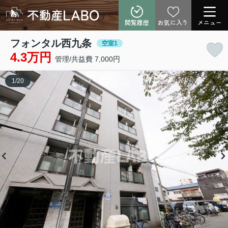
閲覧履歴
お気に入り
メニュー
フォンタル西九条
空室1
4.3万円
管理/共益費 7,000円
1
/
20