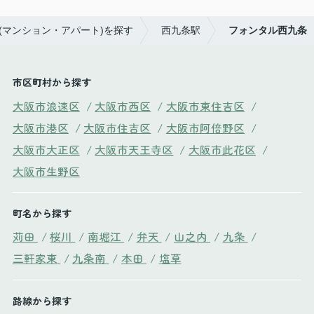
貸(マンション・アパート)を探す
西九条駅
フォンタル西九条
市区町村から探す
大阪市浪速区
/
大阪市西区
/
大阪市東住吉区
/
大阪市港区
/
大阪市住吉区
/
大阪市阿倍野区
/
大阪市大正区
/
大阪市天王寺区
/
大阪市此花区
/
大阪市生野区
町名から探す
苅田
/
桜川
/
南堀江
/
弁天
/
山之内
/
九条
/
三軒家東
/
九条南
/
本田
/
塩草
路線から探す