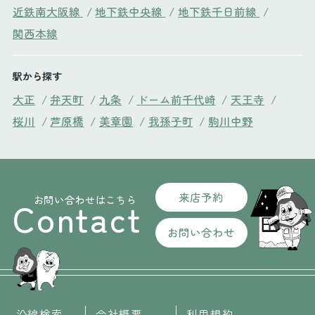
近鉄南大阪線
/
地下鉄中央線
/
地下鉄千日前線
/
関西本線
駅から探す
大正
/
弁天町
/
九条
/
ドーム前千代崎
/
天王寺
/
桜川
/
芦原橋
/
美章園
/
我孫子町
/
駒川中野
来店予約
お問い合わせはこちら
Contact
お問い合わせ
沿線検索
会社概要
利用規約