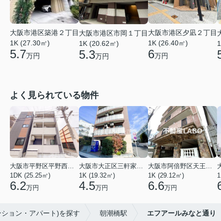
大阪市港区築港２丁目
大阪市港区夕凪２丁目
大阪市港区市岡１丁目
1K (27.30㎡)
1K (26.40㎡)
1K (20.62㎡)
1
5.7
6
5.3
万円
万円
万円
よく見られている物件
大阪市平野区平野西３丁目
大阪市大正区三軒家東４丁目
大阪市阿倍野区天王寺町南２丁目
1DK (25.25㎡)
1K (19.32㎡)
1K (29.12㎡)
1
6.2
4.5
6.6
万円
万円
万円
ンション・アパート)を探す
朝潮橋駅
エフアールみなと通り