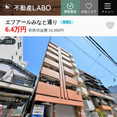
閲覧履歴
お気に入り
メニュー
エフアールみなと通り
空室1
6.4万円
管理/共益費 10,000円
1
/
21