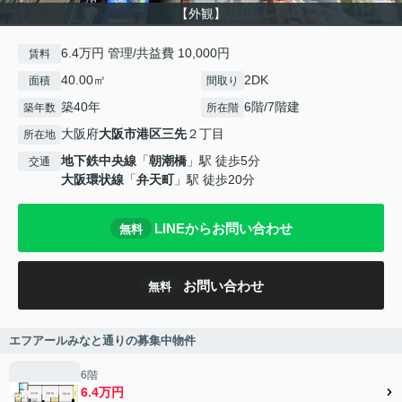
【外観】
6.4万円 管理/共益費 10,000円
賃料
40.00㎡
2DK
面積
間取り
築40年
6階/7階建
築年数
所在階
大阪府
大阪市港区
三先
２丁目
所在地
地下鉄中央線
「
朝潮橋
」駅 徒歩5分
交通
大阪環状線
「
弁天町
」駅 徒歩20分
LINEからお問い合わせ
無料
お問い合わせ
無料
エフアールみなと通りの募集中物件
6階
6.4万円