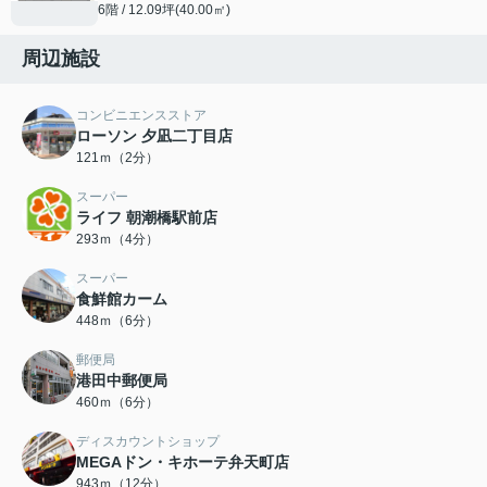
6階 / 12.09坪(40.00㎡)
周辺施設
コンビニエンスストア
ローソン 夕凪二丁目店
121ｍ（2分）
スーパー
ライフ 朝潮橋駅前店
293ｍ（4分）
スーパー
食鮮館カーム
448ｍ（6分）
郵便局
港田中郵便局
460ｍ（6分）
ディスカウントショップ
MEGAドン・キホーテ弁天町店
943ｍ（12分）