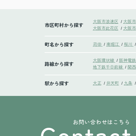
大阪市浪速区
大阪市
/
市区町村から探す
大阪市此花区
大阪市
/
町名から探す
苅田
南堀江
桜川
/
/
/
大阪環状線
阪神電
/
路線から探す
地下鉄千日前線
関西
/
駅から探す
大正
弁天町
九条
/
/
/
Contact
お問い合わせはこちら