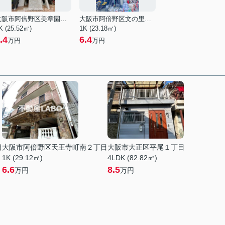
大阪市阿倍野区美章園２丁目
大阪市阿倍野区文の里４丁目
K (25.52㎡)
1K (23.18㎡)
.4
6.4
万円
万円
目
大阪市阿倍野区天王寺町南２丁目
大阪市大正区平尾１丁目
1K (29.12㎡)
4LDK (82.82㎡)
6.6
8.5
万円
万円