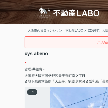
｜大阪市の賃貸マンション｜不動産LABO
【2026年】
この物
cys abeno
-
管理/共益費 -
大阪府
大阪市阿倍野区
天王寺町南
２丁目
地下鉄御堂筋線「天王寺」駅徒歩10分
阪和線「美
1
/
2