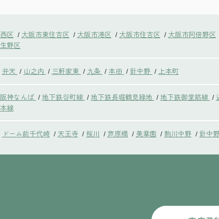
西区
大阪市東住吉区
大阪市港区
大阪市住吉区
大阪市阿倍野区
/
/
/
/
生野区
弁天
山之内
三軒家東
九条
本田
針中野
上本町
/
/
/
/
/
/
鉄阪神なんば
地下鉄谷町線
地下鉄長堀鶴見緑地
地下鉄御堂筋線
/
/
/
/
本線
ドーム前千代崎
天王寺
桜川
芦原橋
美章園
駒川中野
針中
/
/
/
/
/
/