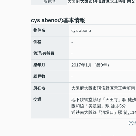
大阪府
大阪市阿倍野区
天王寺町南
２
所在地
cys abenoの基本情報
物件名
cys abeno
価格
-
管理/共益費
-
築年月
2017年1月（築9年）
総戸数
-
所在地
大阪府
大阪市阿倍野区
天王寺町南
交通
地下鉄御堂筋線
「
天王寺
」駅 徒歩
阪和線
「
美章園
」駅 徒歩5分
近鉄南大阪線
「
河堀口
」駅 徒歩1