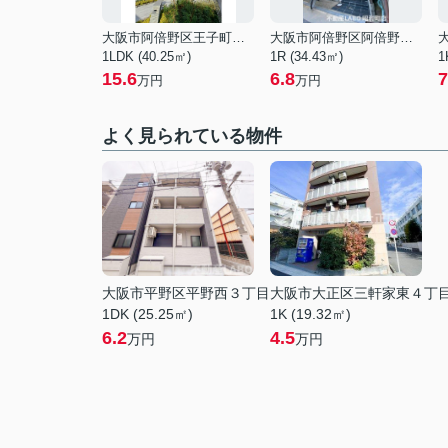
大阪市阿倍野区王子町１丁目
大阪市阿倍野区阿倍野筋４丁目
1LDK (40.25㎡)
1R (34.43㎡)
1
15.6
6.8
7
万円
万円
よく見られている物件
大阪市平野区平野西３丁目
大阪市大正区三軒家東４丁
1DK (25.25㎡)
1K (19.32㎡)
6.2
4.5
万円
万円