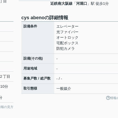
丁目
近鉄南大阪線
「
河堀口
」駅 徒歩1分
cys abenoの詳細情報
設備条件
エレベーター
光ファイバー
オートロック
宅配ボックス
防犯カメラ
設備(その他)
-
用途地域
-
２丁目
募集戸数 / 総戸数
- / -
10分
取引態様
一般媒介
分
情報
情報の見方