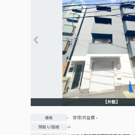
【外観】
-
管理/共益費
-
価格
-/-
間取り/面積