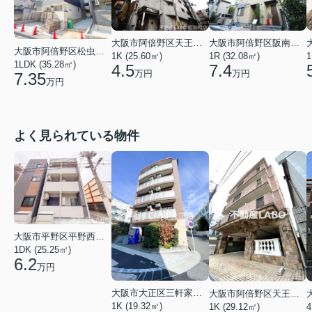
大阪市阿倍野区天王寺町南２丁目
大阪市阿倍野区阪南町１丁目
大阪市阿倍野区松虫通１丁目
1
1K (25.60㎡)
1R (32.08㎡)
1LDK (35.28㎡)
4.5
7.4
万円
万円
7.35
万円
よく見られている物件
大阪市平野区平野西３丁目
1DK (25.25㎡)
6.2
万円
大阪市大正区三軒家東４丁目
大阪市阿倍野区天王寺町南２丁目
1K (19.32㎡)
1K (29.12㎡)
4