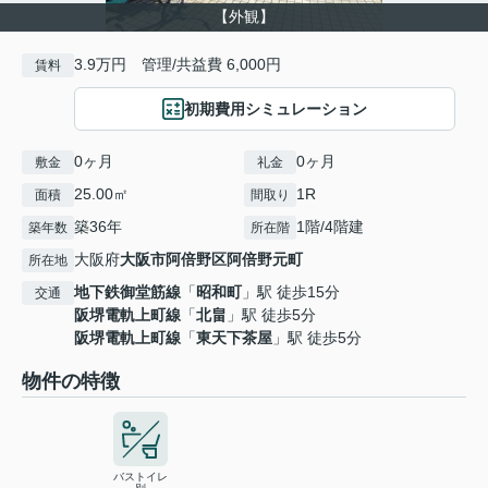
【外観】
3.9万円 管理/共益費 6,000円
賃料
初期費用シミュレーション
0ヶ月
0ヶ月
敷金
礼金
25.00㎡
1R
面積
間取り
築36年
1階/4階建
築年数
所在階
大阪府
大阪市阿倍野区
阿倍野元町
所在地
地下鉄御堂筋線
「
昭和町
」駅 徒歩15分
交通
阪堺電軌上町線
「
北畠
」駅 徒歩5分
阪堺電軌上町線
「
東天下茶屋
」駅 徒歩5分
物件の特徴
バストイレ