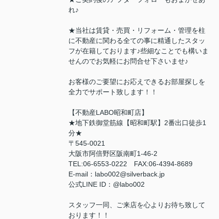
れ♪
★当社は賃貸・売買・リフォーム・管理を柱
に不動産に関わる全ての事に精通したスタッ
フが在籍しております♪些細なことでも構いま
せんのでお気軽にお問合せ下さいませ♪
お客様のご要望にお応えできるお部屋探しを
全力でサポート致します！！
【不動産LABO昭和町店】
★地下鉄御堂筋線【昭和町駅】2番出口徒歩1
分★
〒545-0021
大阪市阿倍野区阪南町1-46-2
TEL:06-6553-0222 FAX:06-4394-8689
E-mail：labo002@silverback.jp
公式LINE ID：@labo002
スタッフ一同、ご来店を心よりお待ち致して
おります！！