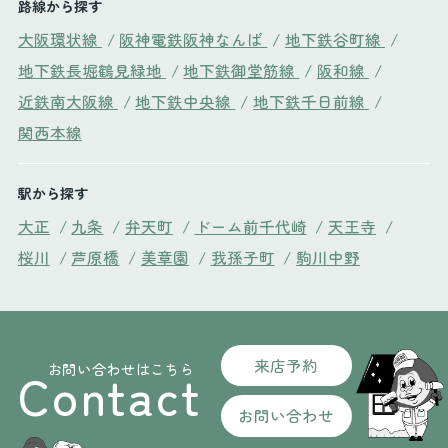
路線から探す
大阪環状線
/
阪神電鉄阪神なんば
/
地下鉄谷町線
/
地下鉄長堀鶴見緑地
/
地下鉄御堂筋線
/
阪和線
/
近鉄南大阪線
/
地下鉄中央線
/
地下鉄千日前線
/
関西本線
駅から探す
大正
/
九条
/
弁天町
/
ドーム前千代崎
/
天王寺
/
桜川
/
芦原橋
/
美章園
/
我孫子町
/
駒川中野
来店予約
お問い合わせはこちら
Contact
お問い合わせ