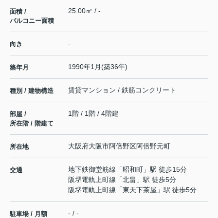
25.00㎡ / -
面積 /
バルコニー面積
-
向き
1990年1月(築36年)
築年月
賃貸マンション / 鉄筋コンクリート
種別 / 建物構造
1階 / 1階 / 4階建
部屋 /
所在階 / 階建て
大阪府
大阪市阿倍野区
阿倍野元町
所在地
地下鉄御堂筋線
「
昭和町
」駅 徒歩15分
交通
阪堺電軌上町線
「
北畠
」駅 徒歩5分
阪堺電軌上町線
「
東天下茶屋
」駅 徒歩5分
- / -
駐車場 / 月額