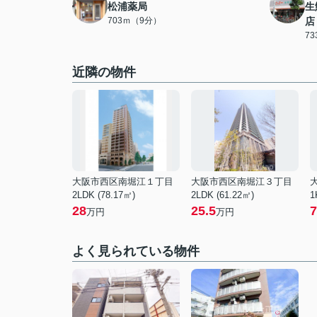
松浦薬局
生
703ｍ（9分）
店
7
近隣の物件
大阪市西区南堀江１丁目
大阪市西区南堀江３丁目
2LDK (78.17㎡)
2LDK (61.22㎡)
1
28
25.5
7
万円
万円
よく見られている物件