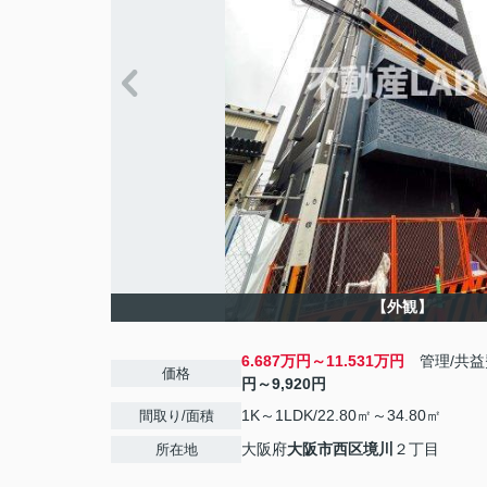
【外観】
6.687万円～11.531万円
管理/共
価格
円～9,920円
1K～1LDK/22.80㎡～34.80㎡
間取り/面積
大阪府
大阪市西区
境川
２丁目
所在地