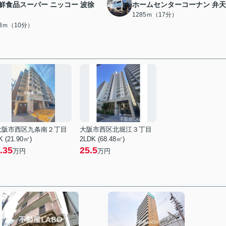
鮮食品スーパー ニッコー 波徐
ホームセンターコーナン 弁
1285ｍ（17分）
33ｍ（10分）
大阪市西区九条南２丁目
大阪市西区北堀江３丁目
K (21.90㎡)
2LDK (68.48㎡)
.35
25.5
万円
万円