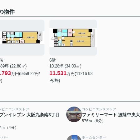
中の物件
階
6階
.89坪 (22.80㎡)
10.28坪 (34.00㎡)
.793
11.531
万円(9859.22円/
万円(11216.93
)
円/坪)
ンビニエンスストア
コンビニエンスストア
ブンイレブン 大阪九条南3丁目
ファミリーマート 波除中央
576ｍ（8分）
17ｍ（4分）
ーパー
ホームセンター