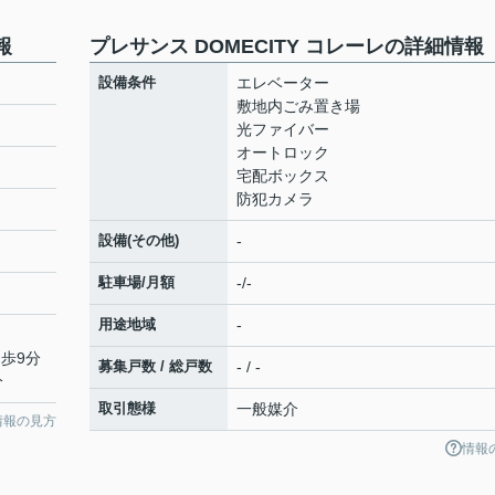
報
プレサンス DOMECITY コレーレの詳細情報
設備条件
エレベーター
敷地内ごみ置き場
光ファイバー
オートロック
宅配ボックス
防犯カメラ
設備(その他)
-
駐車場/月額
-/-
用途地域
-
徒歩9分
募集戸数 / 総戸数
- / -
分
取引態様
一般媒介
情報の見方
情報