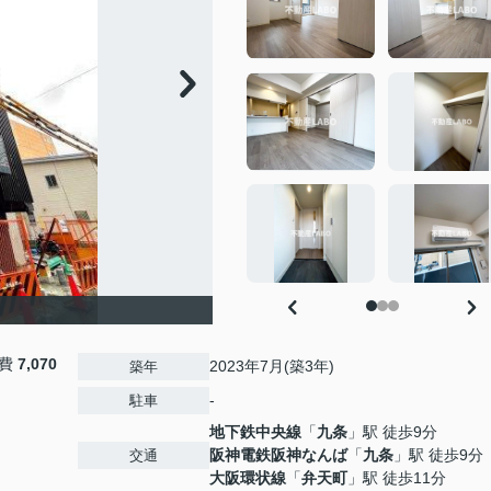
益費
7,070
2023年7月(築3年)
築年
-
駐車
地下鉄中央線
「
九条
」駅 徒歩9分
阪神電鉄阪神なんば
「
九条
」駅 徒歩9分
交通
大阪環状線
「
弁天町
」駅 徒歩11分