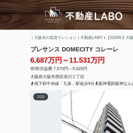
｜大阪市の賃貸マンション｜不動産LABO
【2026年】
プレサンス DOMECITY コレーレ
6.687万円～11.531万円
管理/共益費 7,070円～9,920円
大阪府
大阪市西区
境川
２丁目
地下鉄中央線「九条」駅徒歩9分
阪神電鉄阪神なん
1
/
20