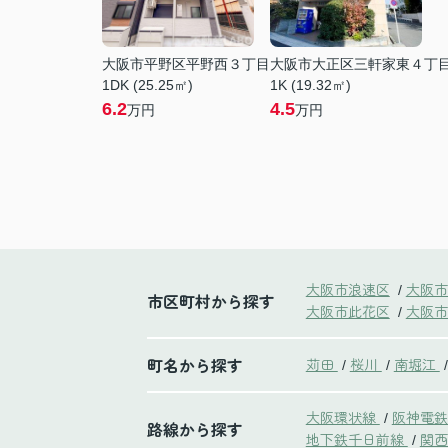
大阪市平野区平野西３丁目
大阪市大正区三軒家東４丁
1DK (25.25㎡)
1K (19.32㎡)
6.2
4.5
万円
万円
大阪市浪速区
大阪市
/
市区町村から探す
大阪市此花区
大阪市
/
町名から探す
苅田
桜川
南堀江
/
/
/
大阪環状線
阪神電
/
路線から探す
地下鉄千日前線
関西
/