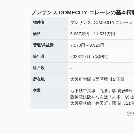
プレサンス DOMECITY コレーレの基本情
物件名
プレサンス DOMECITY コレーレ
価格
6.687万円～11.531万円
管理/共益費
7,070円～9,920円
築年月
2023年7月（築3年）
総戸数
-
所在地
大阪府
大阪市西区
境川
２丁目
交通
地下鉄中央線
「
九条
」駅 徒歩9分
阪神電鉄阪神なんば
「
九条
」駅 
大阪環状線
「
弁天町
」駅 徒歩11