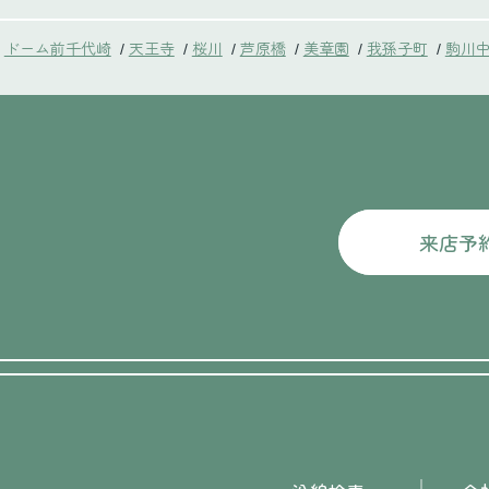
ドーム前千代崎
天王寺
桜川
芦原橋
美章園
我孫子町
駒川
/
/
/
/
/
/
来店予