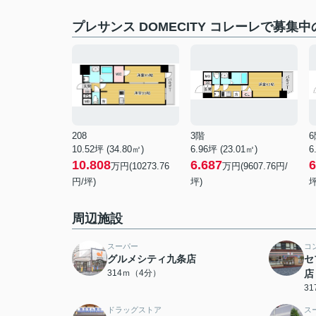
プレサンス DOMECITY コレーレで募集
208
3階
6
10.52坪 (34.80㎡)
6.96坪 (23.01㎡)
6
10.808
6.687
6
万円(10273.76
万円(9607.76円/
円/坪)
坪)
坪
周辺施設
スーパー
コ
グルメシティ九条店
セ
314ｍ（4分）
店
3
ドラッグストア
ス