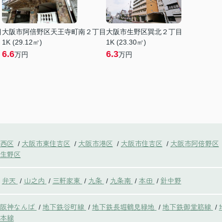
目
大阪市阿倍野区天王寺町南２丁目
大阪市生野区巽北２丁目
1K (29.12㎡)
1K (23.30㎡)
6.6
6.3
万円
万円
西区
大阪市東住吉区
大阪市港区
大阪市住吉区
大阪市阿倍野区
/
/
/
/
生野区
弁天
山之内
三軒家東
九条
九条南
本田
針中野
/
/
/
/
/
/
鉄阪神なんば
地下鉄谷町線
地下鉄長堀鶴見緑地
地下鉄御堂筋線
/
/
/
/
本線