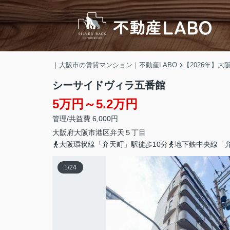
｜大阪市の賃貸マンション｜不動産LABO
【2026年】
シーサイドヴィラ五番館
5万円～5.2万円
管理/共益費 6,000円
大阪府
大阪市港区
弁天
５丁目
大阪環状線「弁天町」駅徒歩10分
地下鉄中央線「弁
1
/
24