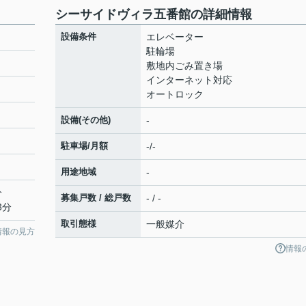
シーサイドヴィラ五番館の詳細情報
設備条件
エレベーター
駐輪場
敷地内ごみ置き場
インターネット対応
オートロック
設備(その他)
-
駐車場/月額
-/-
用途地域
-
分
募集戸数 / 総戸数
- / -
3分
取引態様
一般媒介
情報の見方
情報