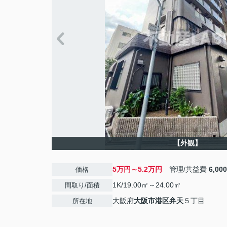
【外観】
5万円～5.2万円
管理/共益費
6,00
価格
1K/19.00㎡～24.00㎡
間取り/面積
大阪府
大阪市港区
弁天
５丁目
所在地