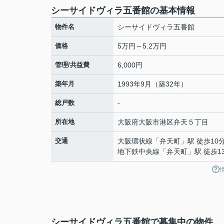
シーサイドヴィラ五番館の基本情報
物件名
シーサイドヴィラ五番館
価格
5万円～5.2万円
管理/共益費
6,000円
築年月
1993年9月（築32年）
総戸数
-
所在地
大阪府
大阪市港区
弁天
５丁目
交通
大阪環状線
「
弁天町
」駅 徒歩10
地下鉄中央線
「
弁天町
」駅 徒歩1
シーサイドヴィラ五番館で募集中の物件