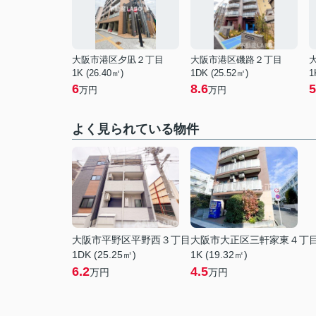
大阪市港区夕凪２丁目
大阪市港区磯路２丁目
1K (26.40㎡)
1DK (25.52㎡)
1
6
8.6
5
万円
万円
よく見られている物件
大阪市平野区平野西３丁目
大阪市大正区三軒家東４丁
1DK (25.25㎡)
1K (19.32㎡)
6.2
4.5
万円
万円