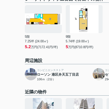
5階
9階
7.25坪 (24.00㎡)
5.74坪 (19.00㎡)
5.2
5
万円(7172.41円/坪)
万円(8710.8円/坪)
周辺施設
コンビニエンスストア
コ
ローソン 港区弁天五丁目店
セ
106ｍ（2分）
2
近隣の物件