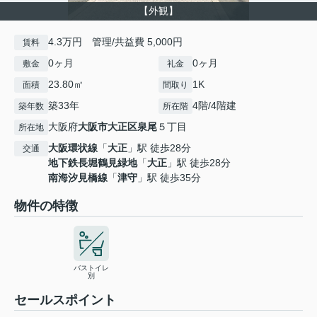
【外観】
4.3万円 管理/共益費 5,000円
賃料
0ヶ月
0ヶ月
敷金
礼金
23.80㎡
1K
面積
間取り
築33年
4階/4階建
築年数
所在階
大阪府
大阪市大正区
泉尾
５丁目
所在地
大阪環状線
「
大正
」駅 徒歩28分
交通
地下鉄長堀鶴見緑地
「
大正
」駅 徒歩28分
南海汐見橋線
「
津守
」駅 徒歩35分
物件の特徴
バストイレ
別
セールスポイント