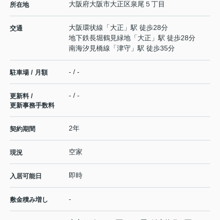
大阪府
大阪市大正区
泉尾
５丁目
所在地
大阪環状線
「
大正
」駅 徒歩28分
交通
地下鉄長堀鶴見緑地
「
大正
」駅 徒歩28分
南海汐見橋線
「
津守
」駅 徒歩35分
- / -
駐車場 / 月額
- / -
更新料 /
更新事務手数料
2年
契約期間
空家
現況
即時
入居可能日
-
敷金積み増し