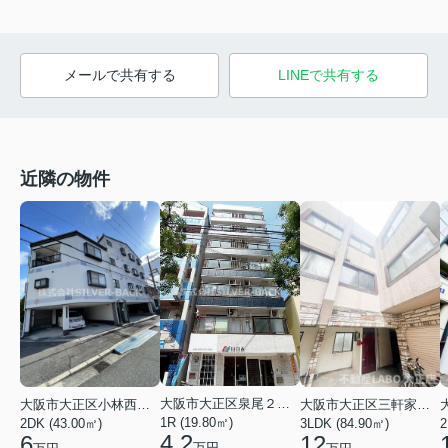
メールで共有する
LINEで共有する
近隣の物件
大阪市大正区泉尾２丁目
大阪市大正区小林西２丁目
大阪市大正区三軒家東４丁目
1R (19.80㎡)
2DK (43.00㎡)
3LDK (84.90㎡)
2
4.2
6
12
万円