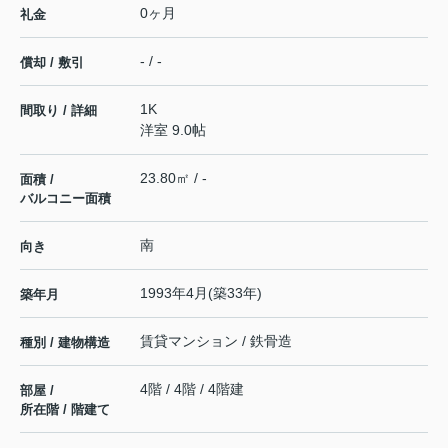
0ヶ月
礼金
- / -
償却 / 敷引
1K
間取り / 詳細
洋室 9.0帖
23.80㎡ / -
面積 /
バルコニー面積
南
向き
1993年4月(築33年)
築年月
賃貸マンション / 鉄骨造
種別 / 建物構造
4階 / 4階 / 4階建
部屋 /
所在階 / 階建て