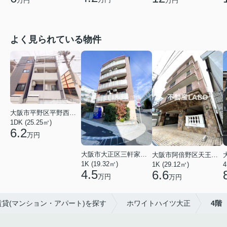
万円
万円
よく見られている物件
大阪市平野区平野西３丁目
1DK (25.25㎡)
6.2
万円
大阪市大正区三軒家東４丁目
大阪市阿倍野区天王寺町南２丁目
1K (19.32㎡)
1K (29.12㎡)
4
4.5
6.6
万円
万円
賃貸(マンション・アパート)を探す
ホワイトハイツ大正
4階