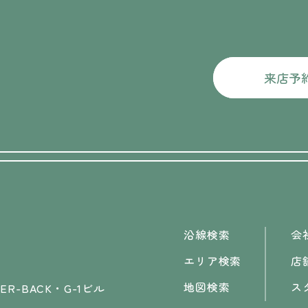
来店予
沿線検索
会
エリア検索
店
地図検索
ス
R-BACK・G-1ビル