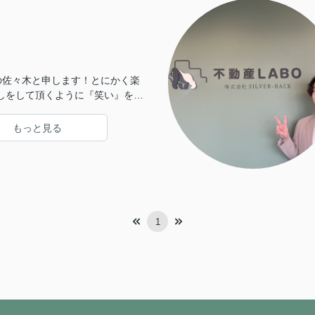
Oの佐々木と申します！とにかく楽
しをして頂くように『笑い』を
おります♪業界25年で培った知識
必ずいい部屋見つけてみせます！
もっと見る
1