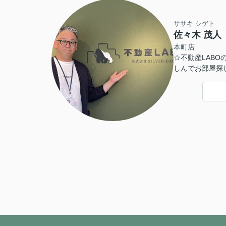
ササキ シゲト
佐々木 茂人
本町店
☆不動産LAB
しんでお部屋探
日々、探求して
をフル活用して
お楽しみに♪