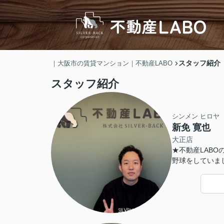
スタッフ紹介
｜大阪市の賃貸マンション｜不動産LABO
スタッフ紹介
シンメン ヒロヤ
新免 寛也
大正店
★不動産LABO
野球をしていま
す！ サウナで鍛えた忍耐力、元気を武器にお客様
にも最高の物件