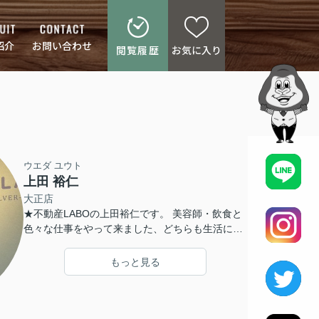
紹介
お問い合わせ
閲覧履歴
お気に入り
ウエダ ユウト
上田 裕仁
大正店
★不動産LABOの上田裕仁です。 美容師・飲食と
色々な仕事をやって来ました、どちらも生活に欠
かせない と思いますが、住宅は何といっても生活
の中心となるもの ここを極めたいと思います！
もっと見る